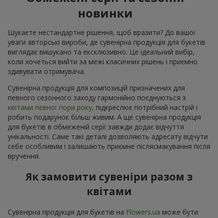
новинки
Шукаєте нестандартне рішення, щоб вразити? До вашої
уваги авторські вироби, де сувенірна продукція для букетів
виглядає вишукано та ексклюзивно. Це ідеальний вибір,
коли хочеться вийти за межі класичних рішень і приємно
здивувати отримувача.
Сувенірна продукція для композицій призначених для
певного сезонного заходу гармонійно поєднуються з
квітами певної пори року
, підкреслює потрібний настрій і
робить подарунок більш живим. А ще сувенірна продукція
для букетів в обмеженій серії завжди додає відчуття
унікальності. Саме такі деталі дозволяють адресату відчути
себе особливим і залишають приємне післясмакування після
вручення.
Як замовити сувеніри разом з
квітами
Сувенірна продукція для букетів на
Flowers.ua
може бути