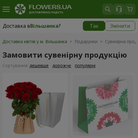
Доставка в
Вільшанка
?
Так
Змінити
Доставка в
Вільшанка
|
1490 грн
Доставка квітів у м. Вільшанка
> Подарунки > Сувенірна прод
Замовити сувенірну продукцію
Сортування:
дешевше
дорожче
популярні