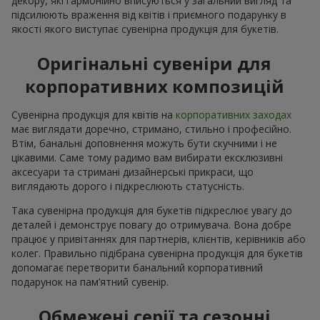
декору, які гармонійно вписуються у загальний вигляд та
підсилюють враження від квітів і приємного подарунку в
якості якого виступає сувенірна продукція для букетів.
Оригінальні сувеніри для
корпоративних композицій
Сувенірна продукція для квітів на
корпоративних заходах
має виглядати доречно, стримано, стильно і професійно.
Втім, банальні доповнення можуть бути скучними і не
цікавими. Саме тому радимо вам вибирати ексклюзивні
аксесуари та стримані дизайнерські прикраси, що
виглядають дорого і підкреслюють статусність.
Така сувенірна продукція для букетів підкреслює увагу до
деталей і демонструє повагу до отримувача. Вона добре
працює у привітаннях для партнерів, клієнтів, керівників або
колег. Правильно підібрана сувенірна продукція для букетів
допомагає перетворити банальний корпоративний
подарунок на пам’ятний сувенір.
Обмежені серії та сезонні