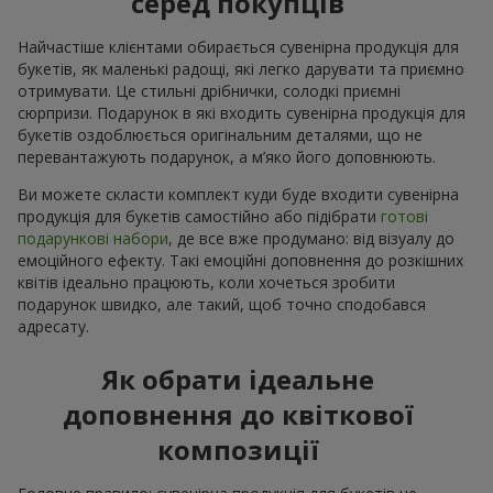
серед покупців
Найчастіше клієнтами обирається сувенірна продукція для
букетів, як маленькі радощі, які легко дарувати та приємно
отримувати. Це стильні дрібнички, солодкі приємні
сюрпризи. Подарунок в які входить сувенірна продукція для
букетів оздоблюється оригінальним деталями, що не
перевантажують подарунок, а м’яко його доповнюють.
Ви можете скласти комплект куди буде входити сувенірна
продукція для букетів самостійно або підібрати
готові
подарункові набори
, де все вже продумано: від візуалу до
емоційного ефекту. Такі емоційні доповнення до розкішних
квітів ідеально працюють, коли хочеться зробити
подарунок швидко, але такий, щоб точно сподобався
адресату.
Як обрати ідеальне
доповнення до квіткової
композиції