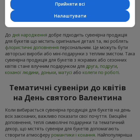
Прийняти всі
Сувенірна продукція до
Налаштувати
букетів на День народження
До
дня народження
добре підходить сувенірна продукція
для букетів що містить оригінальні деталі та, які роблять
флористичні доповнення
персональним. Це можуть бути
авторські вироби або міні-подарунки з теплим змістом. Така
сувенірна продукція для букетів з яскравих або сезонних
квітів стане влучним подарунком для
друга
,
подруги
,
коханої людини
,
доньки
,
матусі
або
колеги по роботі
.
Тематичні сувеніри до квітів
на День святого Валентина
Коли вибирається сувенірна продукція для букетів на день
всіх закоханих, важливо показати свої почуття. Емоційні
доповнення, теплі символічні подарунки та тематичний
декор, що містять сувеніри для букетів допомагають
створити атмосферу
романтики і кохання
. Найпопулярніша