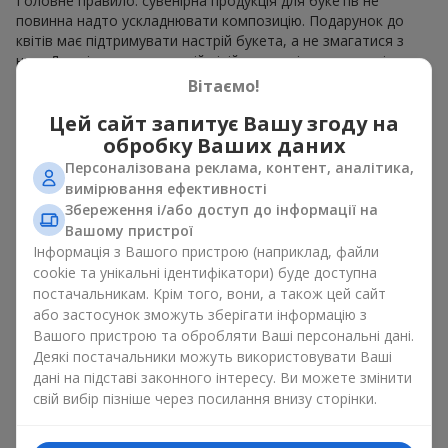
Головне правило: сувенірна продукція для букетів не
повинна надто ускладнювати композицію. Подарунок до
квітів має підтримувати настрій букета, а не змагатися з
ним. Для ніжних композицій підійде сувенірна продукція для
букетів, як легкі символічні додатки та легкі елементи
Вітаємо!
декору. Це може бути
тортик
або
маленька м’яка іграшка
.
Цей сайт запитує Вашу згоду на
Для яскравих є сенс використати більш сміливі додаткові
акценти, як вишукані
цукерки
чи дорогі сувеніри.
обробку Ваших даних
Персоналізована реклама, контент, аналітика,
Сувенірна продукція для букетів повинна вибиратись,
вимірювання ефективності
враховуючи й привід, і людину, якій адресований подарунок.
Збереження і/або доступ до інформації на
Якщо сумніваєтесь, яка сувенірна продукція для букетів вам
Вашому пристрої
потрібна — обирайте універсальні маленькі приємності,
Інформація з Вашого пристрою (наприклад, файли
широкий вибір яких знайдеться у нашому каталозі.
cookie та унікальні ідентифікатори) буде доступна
Сувеніри до букетів на різні свята
постачальникам. Крім того, вони, а також цей сайт
або застосунок зможуть зберігати інформацію з
Вашого пристрою та обробляти Ваші персональні дані.
Свято задає настрій, а сувенірна продукція для букетів його
Деякі постачальники можуть використовувати Ваші
підкреслює. Саме тому сувеніри для квітів часто обирають з
дані на підставі законного інтересу. Ви можете змінити
урахуванням дати та події. В нашому асортименті
свій вибір пізніше через посилання внизу сторінки.
знайдеться сувенірна продукція для букетів, що підійде до
будь-якого свята і може бути розрахована на будь-який
бюджет.