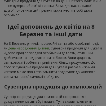
сувенірна продукція для букетів на день Святого Валентина
— це цукерки або м’які іграшки. Втім, для вас та вашої
другої половинки цей презент може нести в собі щось
особливе.
Ідеї доповнень до квітів на 8
Березня та інші дати
На 8 Березня, річниці, професійні свята або особливі події,
як
день народження дитини
, сувенірна продукція для букетів
чудово працює завдяки особливим деталям, стильним
дрібничкам та подарунковим наборам. Вони додають
святковості і роблять привітання більш продуманим. До
того ж сувенірна продукція для букетів разом з ніжними
квітами може повністю замінити подарунок до жіночого
свята чи певної символічної дати.
Сувенірна продукція до композицій
Сувенірна продукція для композицій створюється з
урахуванням масштабу і подачі. Тут важливі елементи