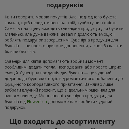
подарунків
Квіти говорять мовою почуттів. Але іноді одного букета
замало, щоб передати весь настрій, турботу чи ніжність.
Саме тут на сцену виходить сувенірна продукція для букетів.
Маленькі, але дуже важливі деталі підсилюють емоцію і
роблять подарунок завершеним. Сувенірна продукція для
букетів — не просто приємне доповнення, а спосіб сказати
більше без слів.
Сувеніри для квітів допомагають зробити момент
особливим: додати тепла, несподіванки або просто щирих
емоцій. Сувенірна продукція для букетів — це чудовий
доданок до будь-якої події: від романтичного побачення до
офіційного корпоративного привітання. Важливо лише
вибрати влучний презент, що є ідеальним рішенням для
вашого приводу. Ми впевнені, сувенірна продукція для
букетів від
Flowers.ua
допоможе вам зробити чудовий
подарунок.
Що входить до асортименту