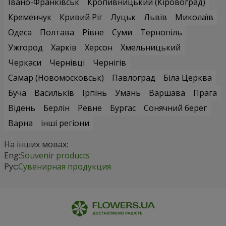
Івано-Франківськ
Кропивницький (Кіровоград)
Кременчук
Кривий Ріг
Луцьк
Львів
Миколаїв
Одеса
Полтава
Рівне
Суми
Тернопіль
Ужгород
Харків
Херсон
Хмельницький
Черкаси
Чернівці
Чернігів
Самар (Новомосковськ)
Павлоград
Біла Церква
Буча
Васильків
Ірпінь
Умань
Варшава
Прага
Відень
Берлін
Ревне
Бургас
Сонячний берег
Варна
інші регіони
На інших мовах:
Eng:
Souvenir products
Рус:
Сувенирная продукция