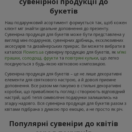
сувенірної продукції до
букетів
Наш подарунковий асортимент формується так, щоб кожен
клієнт міг знайти ідеальне доповнення до презенту.
Сувенірна продукція для букетів може бути представлена у
вигляді міні-подарунків, сувенірних дрібниць, ексклюзивних
аксесуарів та дизайнерських прикрас. Ви можете вибрати в
каталозі
Flowers.ua
cувенірну продукцію для букетів, як
м’які
іграшки
,
солодощі
,
фрукти
та
повітряні кульки
, що легко
поєднуються з будь-якою квітковою композицією.
Сувенірна продукція для букетів – це не лише декоративні
елементи для святкового настрою, а й доволі приємне
доповнення. Все разом ми пакуємо в стильні декоративні
коробки, що приваблюють погляд і створюють відповідний
настрій, щоб теплі символічні подарунки залишились на
згадку надовго. Вся сувенірна продукція для букетів разом з
квітами підібрана з думкою про емоцію, а не просто як річ.
Популярні сувеніри до квітів