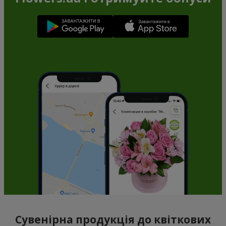
Сувенірна продукція до квіткових