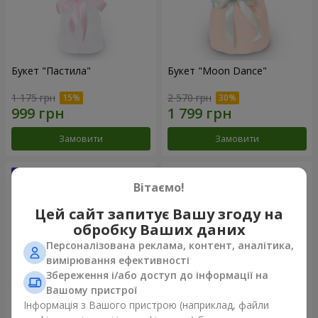
Букет "Пастила"
Букет "Moon Dance"
1 175 грн
2 570 грн
Замовити
Замовити
Вітаємо!
Цей сайт запитує Вашу згоду на
обробку Ваших даних
Персоналізована реклама, контент, аналітика,
вимірювання ефективності
Збереження і/або доступ до інформації на
Вашому пристрої
Інформація з Вашого пристрою (наприклад, файли
Букет "Kamaliya"
Бенто-букет "Bertha"