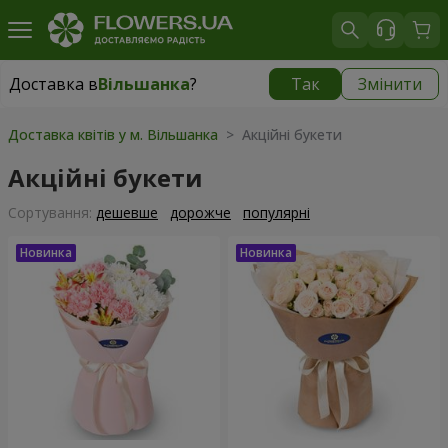
Доставка в
Вільшанка
?
Так
Змінити
Доставка в
Вільшанка
|
1490 грн
Доставка квітів у м. Вільшанка
> Акційні букети
Акційні букети
Сортування:
дешевше
дорожче
популярні