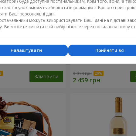
ікатори) буде доступна постачальникам. Крім того, вони, а тако
бо застосунок зможуть зберігати інформацію з Вашого пристрою
ти Ваші персональні дані.
постачальники можуть використовувати Ваші дані на підставі зак
у. Ви можете змінити свій вибір пізніше через посилання внизу ст
Налаштувати
Прийняти всі
ий кошик "Дитяче свято!"
Подарунковий кошик "Ам
3 074 грн
Замовити