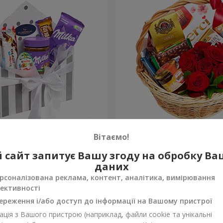
 "Солодка ніжність"
Подарунковий кошик "Кла
Вітаємо!
4 124 грн
 сайт запитує Вашу згоду на обробку В
Замовити
даних
рсоналізована реклама, контент, аналітика, вимірювання
ективності
ереження і/або доступ до інформації на Вашому пристрої
ція з Вашого пристрою (наприклад, файли cookie та унікальні