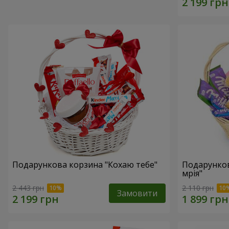
Подарункова корзина "Кохаю тебе"
Подарунко
мрія"
2 443 грн
2 110 грн
Замовити