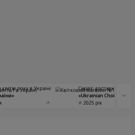
квітів року в Україні
Сервіс доставки квітів
раїни»
«Ukrainian Choice»
к
2025 рік