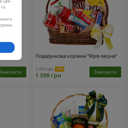
ж цей
 та
онного
орінки.
ур"
Подарункова корзина "Мрія ласуна"
1 777 грн
Замовити
Замовити