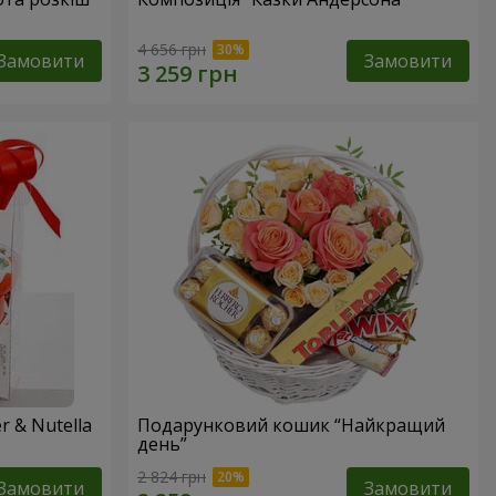
4 656 грн
Замовити
Замовити
 & Nutella
Подарунковий кошик “Найкращий
день”
2 824 грн
Замовити
Замовити