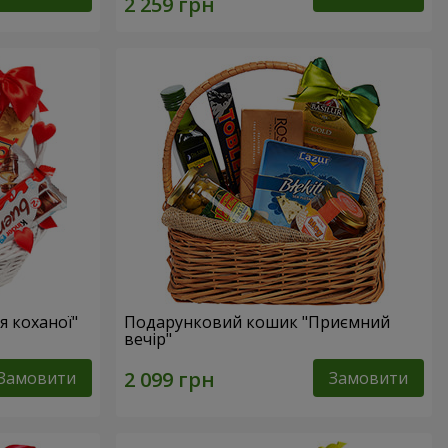
 коханої"
Подарунковий кошик "Приємний
вечір"
Замовити
Замовити