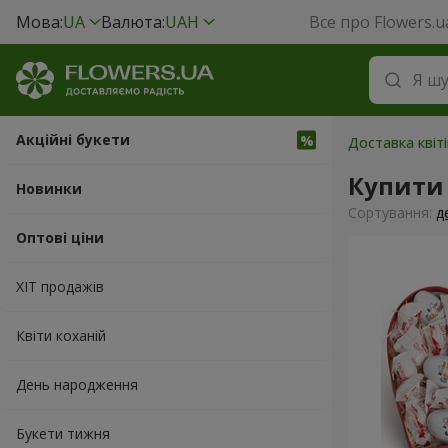
Мова:
UA
Валюта:
UAH
Все про Flowers.u
Акційні букети
Доставка квіті
Купити
Новинки
Сортування:
д
Оптові ціни
ХІТ продажів
Квіти коханій
День народження
Букети тижня