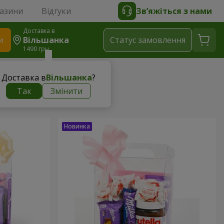
газини
Відгуки
Зв’яжіться з нами
Доставка в
и
Вільшанка
Статус замовлення
1490 грн
Доставка в
Вільшанка
?
Так
Змінити