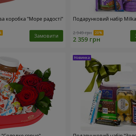
а коробка "Море радості"
Подарунковий набір Milk
2 949 грн
Замовити
 "Солодке серце"
Подарунковий набір "Зол