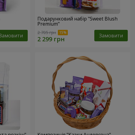
a
Подарунковий набір "Sweet Blush
Premium"
2 705 грн
Замовити
Замовити
ота розкіш"
Композиція "Казки Андерсона"