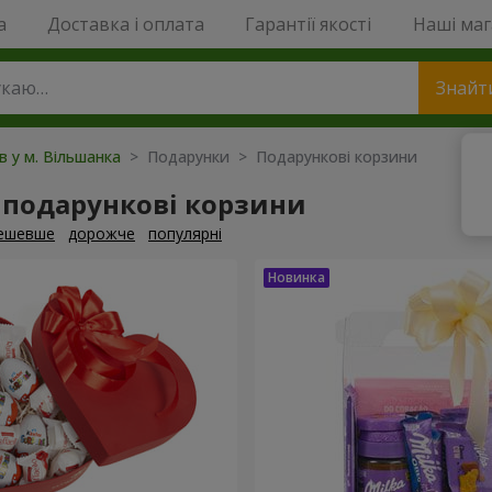
a
Доставка і оплата
Гарантії якості
Наші ма
Знайт
в у м. Вільшанка
> Подарунки > Подарункові корзини
 подарункові корзини
ешевше
дорожче
популярні