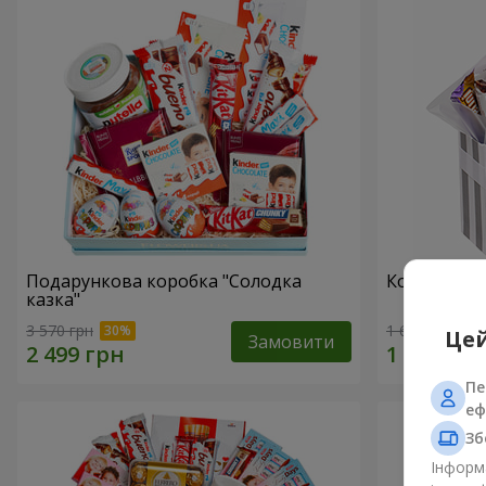
Подарункова коробка "Солодка
Композиція
казка"
3 570 грн
1 666 грн
Цей
Замовити
Пе
еф
Зб
Інформа