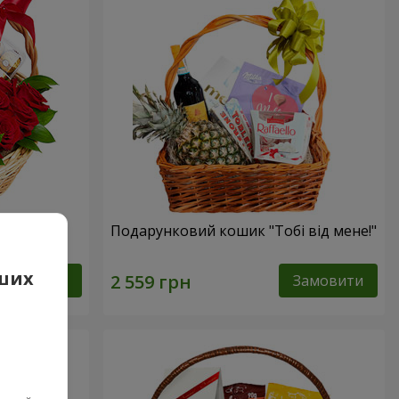
сика"
Подарунковий кошик "Тобі від мене!"
аших
Замовити
Замовити