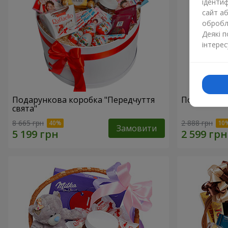
ідентиф
сайт а
обробля
Деякі 
інтерес
Подарункова коробка "Передчуття
Подарунков
свята"
8 665 грн
2 888 грн
Замовити