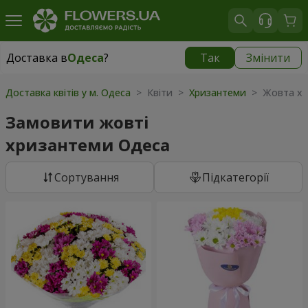
Доставка в
Одеса
?
Так
Змінити
Доставка в
Одеса
|
безкоштовно
Доставка квітів у м. Одеса
> Квіти >
Хризантеми
> Жовта хр
Замовити жовті
хризантеми Одеса
Сортування
Підкатегорії