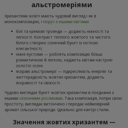
альстромеріями
Хризантеми жовті мають чудовий вигляд і як в
монокомпозиціях, і
поруч з іншими квітами
:
білі та кремові троянди — додають ніжності та
легкості. Контраст теплого жовтого та чистого
білого створює сонячний букет із ноткою
елегантності;
ніжні еустоми — роблять композицію більш
романтичною й легкою, надають квітам настрою
золотої осені.
яскраві альстромерії — підкреслюють енергію та
життєрадісність жовтих хризантем, додають
яскравості та свіжості.
Чудово виглядає букет жовтих хризантем в поєднанні з
іншими
сезонними рослинами
. Така композиція, попри свою
простоту, виглядає витончено і передає неймовірний
аромат сільської природи. Ідеально для кантрі стилю.
Значення жовтих хризантем —