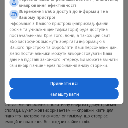
флористичної композиції в м. Одеса. Його дарують:
вимірювання ефективності
Збереження і/або доступ до інформації на
на день народження
;
Вашому пристрої
як щедрий подарунок колезі
;
Інформація з Вашого пристрою (наприклад, файли
улюбленим жінкам
та
маленьким дівчатам
, як
символ
cookie та унікальні ідентифікатори) буде доступна
любові
.
постачальникам. Крім того, вони, а також цей сайт
або застосунок зможуть зберігати інформацію з
Підійде букет жовтих хризантем і просто так, щоб підняти
настрій. Це осінні квіти, але їхнє сонячне оформлення
Вашого пристрою та обробляти Ваші персональні дані.
нагадує про золоту осінь у будь-яку пору року. Хризантеми
Деякі постачальники можуть використовувати Ваші
жовті часто називають “улюблені квіти бабусі" — вони
дані на підставі законного інтересу. Ви можете змінити
несуть ніжні спогади й тепло родинних зустрічей.
свій вибір пізніше через посилання внизу сторінки.
Що символізує букет жовтих
Прийняти всі
хризантем
Налаштувати
Букет жовтих хризантем — символ радості, дружби та
світла. Він випромінює позитивну енергію і дарує приємні
спогади. Букет жовтих хризантем — справжні квіти для
підняття настрою та символ оптимізму, що створює
емоційне враження без жодних зайвих слів.