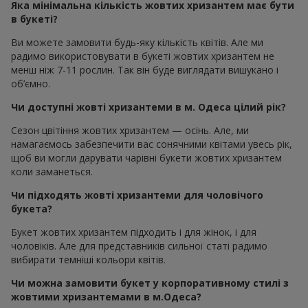
Яка мінімальна кількість жовтих хризантем має бути
в букеті?
Ви можете замовити будь-яку кількість квітів. Але ми
радимо використовувати в букеті жовтих хризантем не
менш ніж 7-11 рослин. Так він буде виглядати вишукано і
об’ємно.
Чи доступні жовті хризантеми в м. Одеса цілий рік?
Сезон цвітіння жовтих хризантем — осінь. Але, ми
намагаємось забезпечити вас сонячними квітами увесь рік,
щоб ви могли дарувати чарівні букети жовтих хризантем
коли заманеться.
Чи підходять жовті хризантеми для чоловічого
букета?
Букет жовтих хризантем підходить і для жінок, і для
чоловіків. Але для представників сильної статі радимо
вибирати темніші кольори квітів.
Чи можна замовити букет у корпоративному стилі з
жовтими хризантемами в м.Одеса?