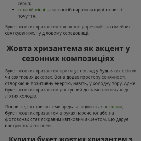
серця;
коханій жінці
— як спосіб виразити щирі та чисті
почуття.
Букет жовтих хризантем однаково доречний і на сімейних
святкуваннях, і у діловому середовищі.
Жовта хризантема як акцент у
сезонних композиціях
Букет жовтих хризантем притягує погляд у будь-яких осінніх
чи святкових декорах. Вона додає простору сонячності,
створюючи позитивну енергію, навіть, у холодну пору. Адже
букет жовтих хризантем доступний до замовлення аж до
лютих холодів.
Попри те, що хризантеми зрідка асоціюють з
весіллям
;
букет жовтих хризантем в руках нареченої або на
фотозонах стає яскравим квітковим акцентом, що дарує
настрій золотої осені.
Купити букет жовтих хризантем з