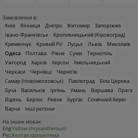
Замовлення в:
Київ
Вінниця
Дніпро
Житомир
Запоріжжя
Івано-Франківськ
Кропивницький (Кіровоград)
Кременчук
Кривий Ріг
Луцьк
Львів
Миколаїв
Одеса
Полтава
Рівне
Суми
Тернопіль
Ужгород
Харків
Херсон
Хмельницький
Черкаси
Чернівці
Чернігів
Самар (Новомосковськ)
Павлоград
Біла Церква
Буча
Васильків
Ірпінь
Умань
Варшава
Прага
Відень
Берлін
Ревне
Бургас
Сонячний берег
Варна
інші регіони
На інших мовах:
Eng:
Yellow chrysanthemum
Рус:
Желтая хризантема