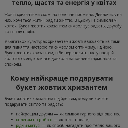
тепло, щастя та енергія у квітах
Жовті хризантеми схожі на сонячне проміння. Дивлячись на
них, хочеться жити і радіти життю. В цьому і є символізм
квіток. Букет жовтих хризантем символізує радість, дружбу
та світлу надію.
У багатьох культурах хризантеми жовті вважають квітами
для підняття настрою та символом оптимізму. І дійсно,
букет жовтих хризантем, ніби переносить нас у настрій
золотої осені, коли все довкола наповнене гармонією та
спокоєм.
Кому найкраще подарувати
букет жовтих хризантем
Букет жовтих хризантем підійде тим, кому ви хочете
подарувати світло та радість:
найкращим друзям — як символ гарного відношення;
колегам по роботі
— як жест поваги;
рідній матусі
— як спосіб нагадати про тепло вашого