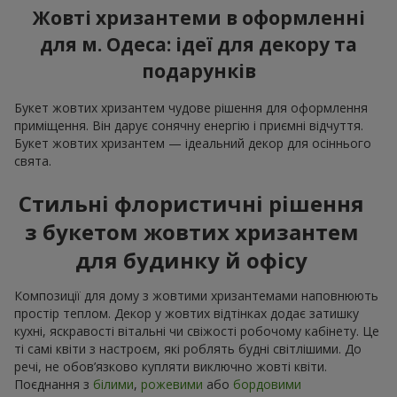
Жовті хризантеми в оформленні
для м. Одеса: ідеї для декору та
подарунків
Букет жовтих хризантем чудове рішення для оформлення
приміщення. Він дарує сонячну енергію і приємні відчуття.
Букет жовтих хризантем — ідеальний декор для осіннього
свята.
Стильні флористичні рішення
з букетом жовтих хризантем
для будинку й офісу
Композиції для дому з жовтими хризантемами наповнюють
простір теплом. Декор у жовтих відтінках додає затишку
кухні, яскравості вітальні чи свіжості робочому кабінету. Це
ті самі квіти з настроєм, які роблять будні світлішими. До
речі, не обов’язково купляти виключно жовті квіти.
Поєднання з
білими
,
рожевими
або
бордовими