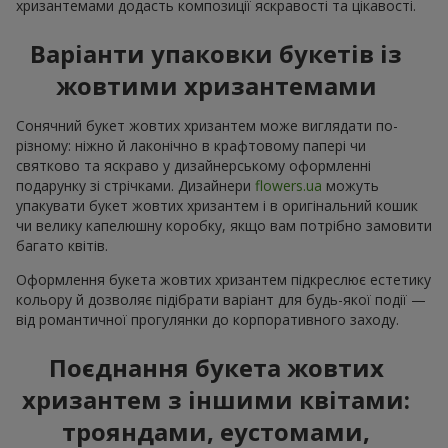
хризантемами додасть композиції яскравості та цікавості.
Варіанти упаковки букетів із
жовтими хризантемами
Сонячний букет жовтих хризантем може виглядати по-
різному: ніжно й лаконічно в крафтовому папері чи
святково та яскраво у дизайнерському оформленні
подарунку зі стрічками. Дизайнери
flowers.ua
можуть
упакувати букет жовтих хризантем і в оригінальний кошик
чи велику капелюшну коробку, якщо вам потрібно замовити
багато квітів.
Оформлення букета жовтих хризантем підкреслює естетику
кольору й дозволяє підібрати варіант для будь-якої події —
від романтичної прогулянки до корпоративного заходу.
Поєднання букета жовтих
хризантем з іншими квітами:
трояндами, еустомами,