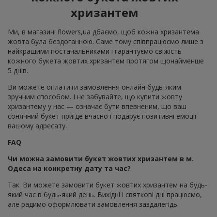
хризантем
Ми, в магазині flowers,ua дбаємо, щоб кожна хризантема
жовта була бездоганною. Саме тому співпрацюємо лише з
найкращими постачальниками і гарантуємо свіжість
кожного букета жовтих хризантем протягом щонайменше
5 днів.
Ви можете оплатити замовлення онлайн будь-яким
зручним способом. І не забувайте, що купити жовту
хризантему у нас — означає бути впевненим, що ваш
сонячний букет приїде вчасно і подарує позитивні емоції
вашому адресату.
FAQ
Чи можна замовити букет жовтих хризантем в м.
Одеса на конкретну дату та час?
Так. Ви можете замовити букет жовтих хризантем на будь-
який час в будь-який день. Вихідні і святкові дні працюємо,
але радимо оформлювати замовлення заздалегідь.