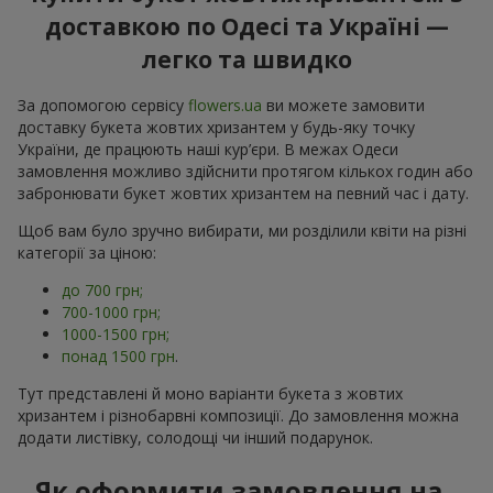
доставкою по Одесі та Україні —
легко та швидко
За допомогою сервісу
flowers.ua
ви можете замовити
доставку букета жовтих хризантем у будь-яку точку
України, де працюють наші кур’єри. В межах Одеси
замовлення можливо здійснити протягом кількох годин або
забронювати букет жовтих хризантем на певний час і дату.
Щоб вам було зручно вибирати, ми розділили квіти на різні
категорії за ціною:
до 700 грн;
700-1000 грн;
1000-1500 грн;
понад 1500 грн
.
Тут представлені й моно варіанти букета з жовтих
хризантем і різнобарвні композиції. До замовлення можна
додати листівку, солодощі чи інший подарунок.
Як оформити замовлення на