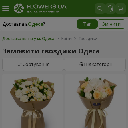
Доставка в
Одеса
?
Так
Змінити
Доставка в
Одеса
|
безкоштовно
Доставка квітів у м. Одеса
> Квіти > Гвоздики
Замовити гвоздики Одеса
Сортування
Підкатегорії