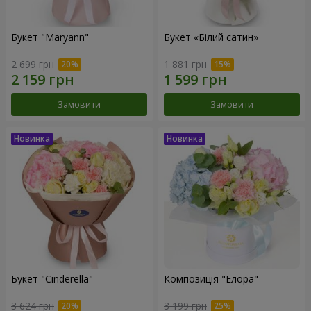
Букет "Maryann"
Букет «Білий сатин»
2 699 грн
1 881 грн
Замовити
Замовити
Букет "Cinderella"
Композиція "Елора"
3 624 грн
3 199 грн