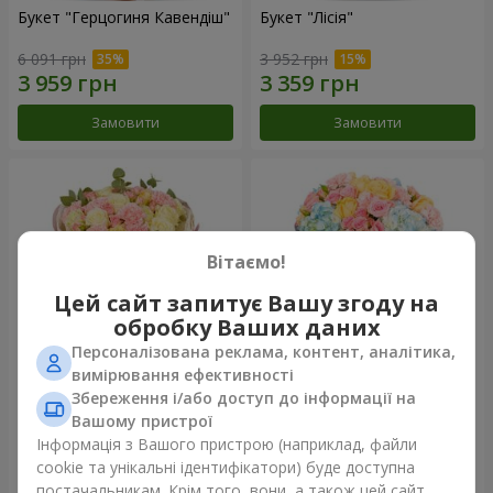
Букет "Герцогиня Кавендіш"
Букет "Лісія"
6 091 грн
3 952 грн
Замовити
Замовити
Вітаємо!
Цей сайт запитує Вашу згоду на
обробку Ваших даних
Персоналізована реклама, контент, аналітика,
вимірювання ефективності
Збереження і/або доступ до інформації на
Букет "Nude Perfume"
Букет "Ніжність світанку"
Вашому пристрої
3 128 грн
4 532 грн
Інформація з Вашого пристрою (наприклад, файли
cookie та унікальні ідентифікатори) буде доступна
постачальникам. Крім того, вони, а також цей сайт