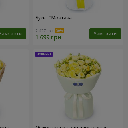
Букет "Монтана"
2 427 грн
Замовити
Замовити
оянд
15 жовтих піоновидних троянд