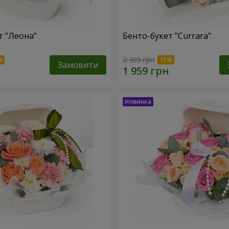
т "Леона"
Бенто-букет "Currara"
2 305 грн
Замовити