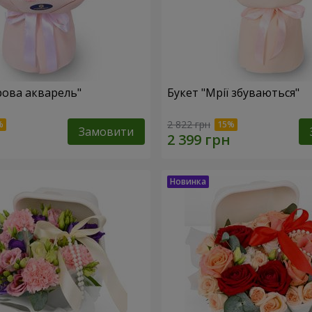
рова акварель"
Букет "Мрії збуваються"
2 822 грн
Замовити