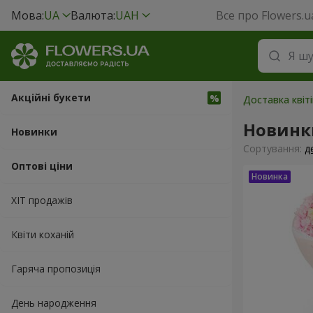
Мова:
UA
Валюта:
UAH
Все про Flowers.u
Акційні букети
Доставка квіт
Новинк
Новинки
Сортування:
д
Оптові ціни
ХІТ продажів
Квіти коханій
Гаряча пропозиція
День народження