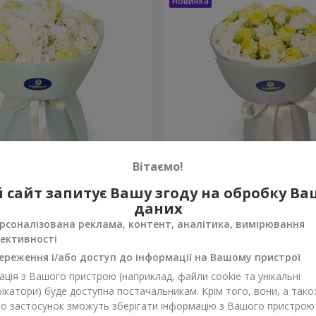
Вітаємо!
"
Букет "Мараньяма"
 сайт запитує Вашу згоду на обробку В
даних
3 279 грн
Замовити
рсоналізована реклама, контент, аналітика, вимірювання
ективності
ереження і/або доступ до інформації на Вашому пристрої
ція з Вашого пристрою (наприклад, файли cookie та унікальні
ікатори) буде доступна постачальникам. Крім того, вони, а тако
бо застосунок зможуть зберігати інформацію з Вашого пристрою