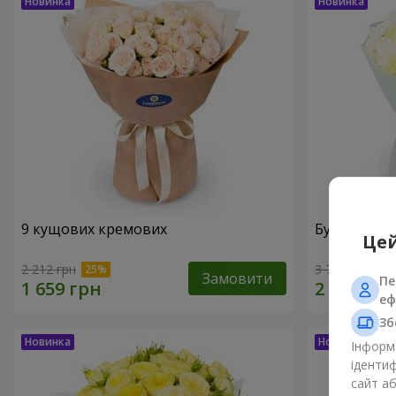
9 кущових кремових
Букет "Ваба
Цей
2 212 грн
3 713 грн
Замовити
Пе
еф
Зб
Інформа
ідентиф
сайт а