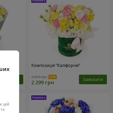
Композиція "Каліфорнія"
аших
2 874 грн
Замовити
Замовити
ж цей
 та