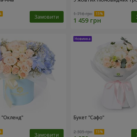
1 716 грн
Замовити
 "Окленд"
Букет "Сафо"
2 305 грн
Замовити