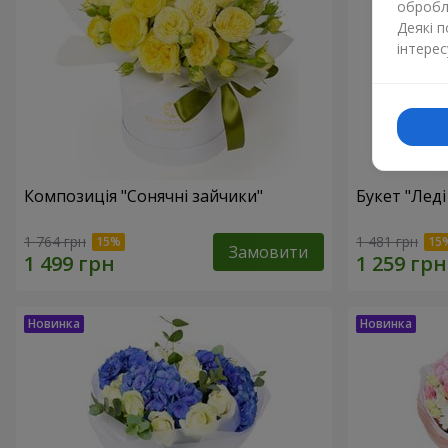
обробля
Деякі 
інтерес
Композиція "Сонячні зайчики"
Букет "Леді
1 764 грн
1 481 грн
Замовити