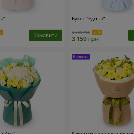
ра"
Букет "Едітта"
3 949 грн
Замовити
та-Ана"
9 жовтих піоновидних тр