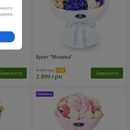
онного
орінки.
Букет "Мозаїка"
4 141 грн
Замовити
Замовити