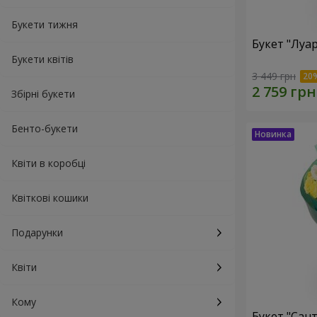
Букети тижня
Букет "Луа
Букети квітів
3 449 грн
Збірні букети
Бенто-букети
Квіти в коробці
Квіткові кошики
Подарунки
Квіти
Кому
Букет "Сан