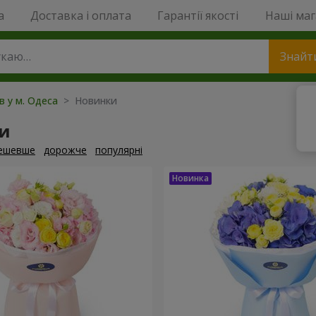
a
Доставка і оплата
Гарантії якості
Наші ма
Знайт
ів у м. Одеса
> Новинки
и
ешевше
дорожче
популярні