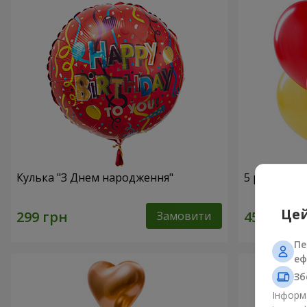
Кулька "З Днем народження"
5 різнокол
Цей
Замовити
Пе
еф
Зб
Інформа