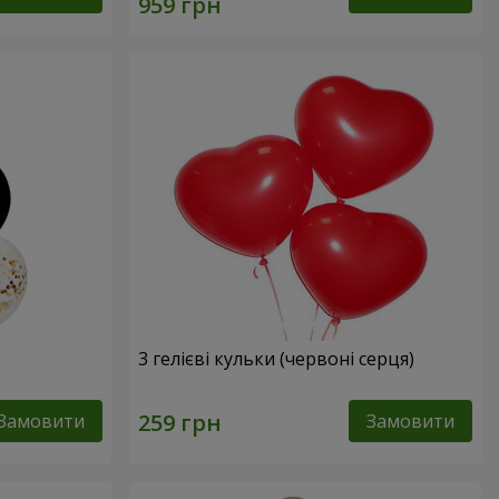
3 гелієві кульки (червоні серця)
Замовити
Замовити