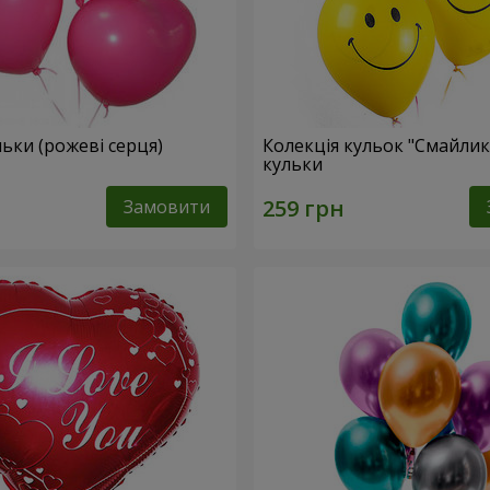
ульки (рожеві серця)
Колекція кульок "Смайлики
кульки
Замовити