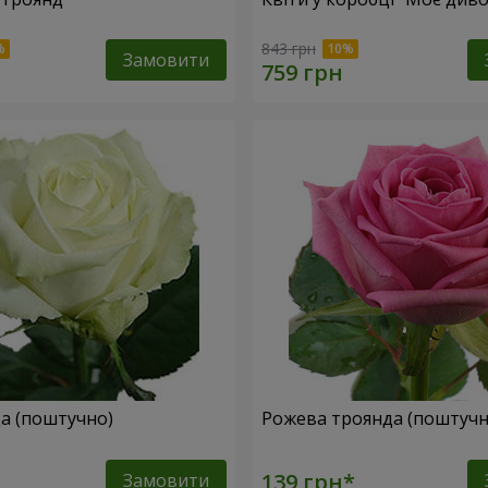
843 грн
Замовити
да (поштучно)
Рожева троянда (поштучн
Замовити