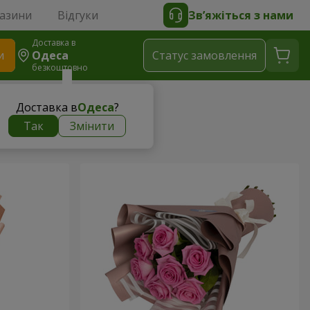
газини
Відгуки
Зв’яжіться з нами
Доставка в
и
Одеса
Статус замовлення
безкоштовно
Доставка в
Одеса
?
Так
Змінити