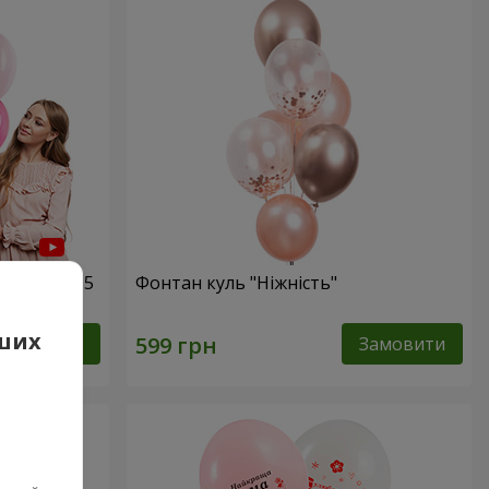
и диво!" - 5
Фонтан куль "Ніжність"
аших
Замовити
Замовити