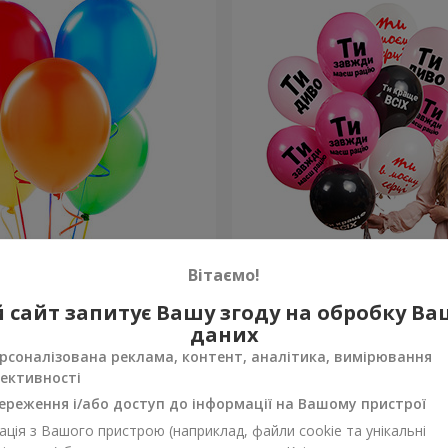
ьорових гелієвих кульок
Колекція кульок для неї "Т
Вітаємо!
кульок
 сайт запитує Вашу згоду на обробку В
Замовити
даних
рсоналізована реклама, контент, аналітика, вимірювання
ективності
ереження і/або доступ до інформації на Вашому пристрої
ція з Вашого пристрою (наприклад, файли cookie та унікальні