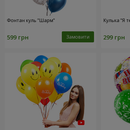
Фонтан куль "Шарм"
Кулька "Я т
Замовити