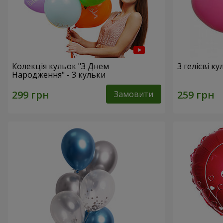
Колекція кульок "З Днем
3 гелієві к
Народження" - 3 кульки
Замовити