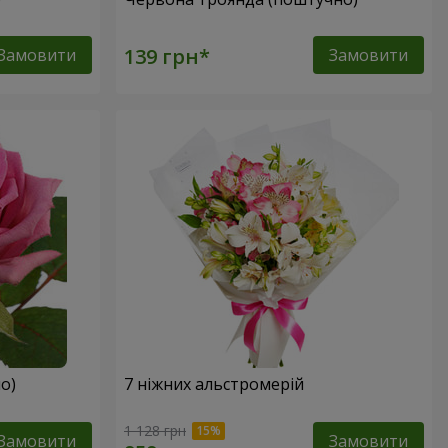
Замовити
Замовити
о)
7 ніжних альстромерій
1 128 грн
Замовити
Замовити