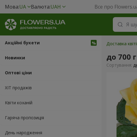
Мова:
UA
Валюта:
UAH
Все про Flowers.u
Акційні букети
Доставка квіт
до 700 
Новинки
Сортування:
д
Оптові ціни
ХІТ продажів
Квіти коханій
Гаряча пропозиція
День народження