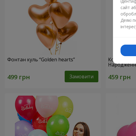
ідентиф
сайт а
обробля
Деякі 
інтерес
Фонтан куль “Golden hearts”
Колекція к
Народження!
Замовити