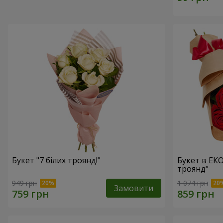
Букет "7 білих троянд!"
Букет в ЕК
троянд"
949 грн
1 074 грн
Замовити