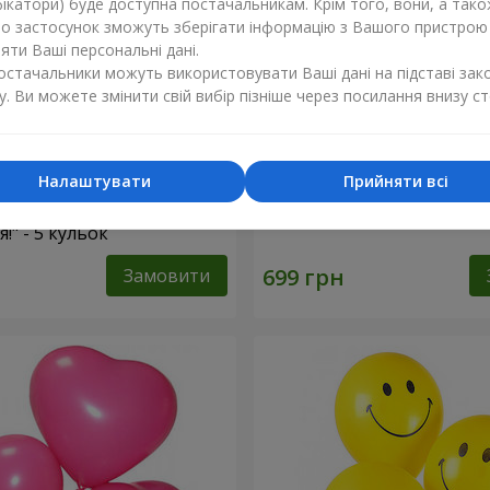
ікатори) буде доступна постачальникам. Крім того, вони, а тако
бо застосунок зможуть зберігати інформацію з Вашого пристрою
ти Ваші персональні дані.
постачальники можуть використовувати Ваші дані на підставі зак
у. Ви можете змінити свій вибір пізніше через посилання внизу ст
Налаштувати
Прийняти всі
ульок "З Днем
Фонтан куль “Сяйво перлі
" - 5 кульок
Замовити