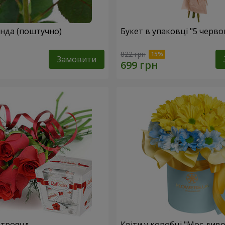
Жовта троянда (поштучно)
Букет в упаковці "5 черв
822 грн
Замовити
 троянд
Квіти у коробці "Моє диво