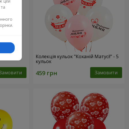
ж цей
 та
онного
орінки.
в”
Колекція кульок "Коханій Матусі!" - 5
кульок
Замовити
Замовити