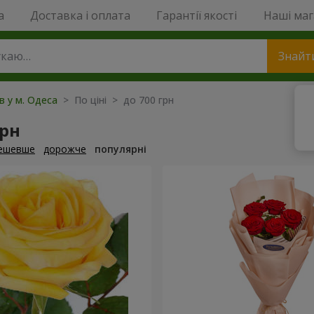
a
Доставка і оплата
Гарантії якості
Наші ма
Знайт
ів у м. Одеса
> По ціні > до 700 грн
грн
ешевше
дорожче
популярні