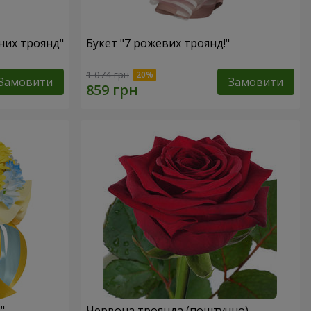
оних троянд"
Букет "7 рожевих троянд!"
1 074 грн
Замовити
Замовити
"
Червона троянда (поштучно)