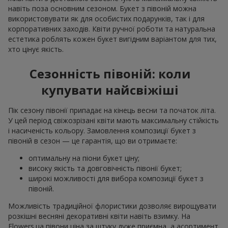
навіть поза основним сезоном. Букет з півоній можна
використовувати як для особистих подарунків, так і для
корпоративних заходів. Квіти ручної роботи та натуральна
естетика роблять кожен букет вигідним варіантом для тих,
хто цінує якість.
Сезонність півоній: коли
купувати найсвіжіші
Пік сезону півонії припадає на кінець весни та початок літа.
У цей період свіжозрізані квіти мають максимальну стійкість
і насиченість кольору. Замовлення композиції букет з
півоній в сезон — це гарантія, що ви отримаєте:
оптимальну на піони букет ціну;
високу якість та довговічність півонії букет;
широкі можливості для вибора композиції букет з
півоній.
Можливість традиційної флористики дозволяє вирощувати
розкішні весняні декоративні квіти навіть взимку. На
Flowers.ua півони ціна за штуку дуже приємна, а асортимент