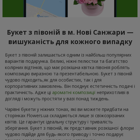
Букет з півоній в м. Нові Санжари —
вишуканість для кожного випадку
Букет з півоній залишається одним із найбільш популярних
варіантів подарунка. Великі, ніжні пелюстки та багатство
колірних відтінків, що має розкішна квітка півонія роблять
композицію виразною та презентабельною. Букет з півоній
чудово підходить,як для особистих, так і для
корпоративних замовлень. Він поєднує естетичність подачі і
практичність. Адже ці
ароматні композиції
неприхотливі в
догляді і можуть простяти у вазі понад тиждень.
Чарівні букети у ніжних тонах, які ви можете придбати на
сторінках Flowers.ua складаються лише зі свіжозрізаних
квітів. Це гарантує ідеальну структуру і тривалість
зберігання. Букет з півоній, як представник розкішної флори
чудово підійде для будь-якого приводу і точно подарує