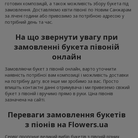
готових композицій, а також можливість збору букета під
замовлення. Доставляємо квіти півонії по Новим Санжарам
за лічені години або привозимо за потрібною адресою у
потрібний день та час.
На що звернути увагу при
замовленні букета півоній
онлайн
Замовляючи букет з півоній онлайн, варто уточнити
наявність потрібної вам композиції і можливість доставки
на потрібну дату. все інше ми зробимо за вас. Просто
впишіть контактні данні отримувача і ми привеземо свіжий
букет з півоній і вручимо прямо в руки. Ціна півонів
зазначена на сайті.
Переваги замовлення букетів
з піонів на Flowers.ua
Сервіс пропонує великий вибір букетів з півоній різних