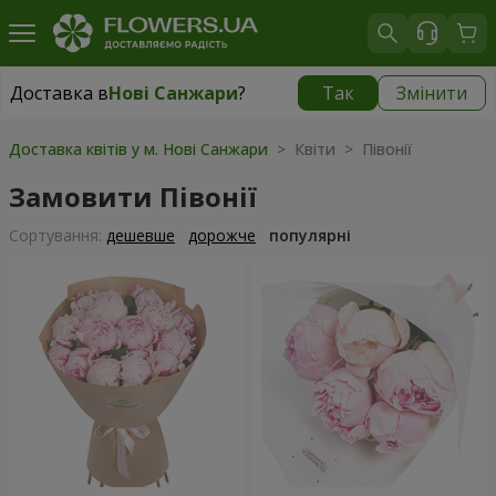
Доставка в
Нові Санжари
?
Так
Змінити
Доставка в
Нові Санжари
|
537 грн
Доставка квітів у м. Нові Санжари
> Квіти > Півонії
Замовити Півонії
Сортування:
дешевше
дорожче
популярні