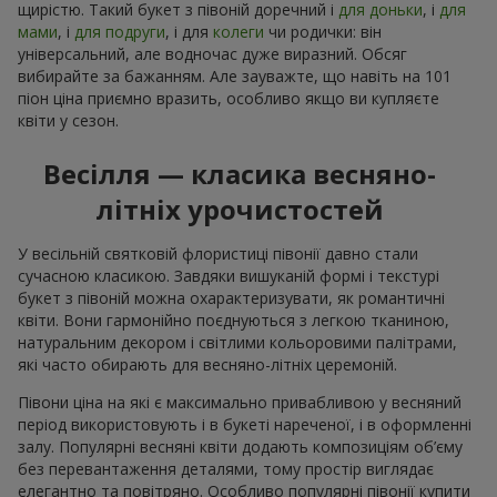
щирістю. Такий букет з півоній доречний і
для доньки
, і
для
мами
, і
для подруги
, і для
колеги
чи родички: він
універсальний, але водночас дуже виразний. Обсяг
вибирайте за бажанням. Але зауважте, що навіть на 101
піон ціна приємно вразить, особливо якщо ви купляєте
квіти у сезон.
Весілля — класика весняно-
літніх урочистостей
У весільній святковій флористиці півонії давно стали
сучасною класикою. Завдяки вишуканій формі і текстурі
букет з півоній можна охарактеризувати, як романтичні
квіти. Вони гармонійно поєднуються з легкою тканиною,
натуральним декором і світлими кольоровими палітрами,
які часто обирають для весняно-літніх церемоній.
Півони ціна на які є максимально привабливою у весняний
період використовують і в букеті нареченої, і в оформленні
залу. Популярні весняні квіти додають композиціям об’єму
без перевантаження деталями, тому простір виглядає
елегантно та повітряно. Особливо популярні півонії купити