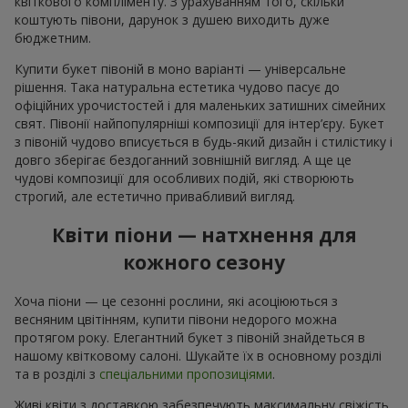
квіткового компліменту. З урахуванням того, скільки
коштують півони, дарунок з душею виходить дуже
бюджетним.
Купити букет півоній в моно варіанті — універсальне
рішення. Така натуральна естетика чудово пасує до
офіційних урочистостей і для маленьких затишних сімейних
свят. Півонії найпопулярніші композиції для інтер’єру. Букет
з півоній чудово вписується в будь-який дизайн і стилістику і
довго зберігає бездоганний зовнішній вигляд. А ще це
чудові композиції для особливих подій, які створюють
строгий, але естетично привабливий вигляд.
Квіти піони — натхнення для
кожного сезону
Хоча піони — це сезонні рослини, які асоціюються з
весняним цвітінням, купити півони недорого можна
протягом року. Елегантний букет з півоній знайдеться в
нашому квітковому салоні. Шукайте їх в основному розділі
та в розділі з
спеціальними пропозиціями
.
Живі квіти з доставкою забезпечують максимальну свіжість