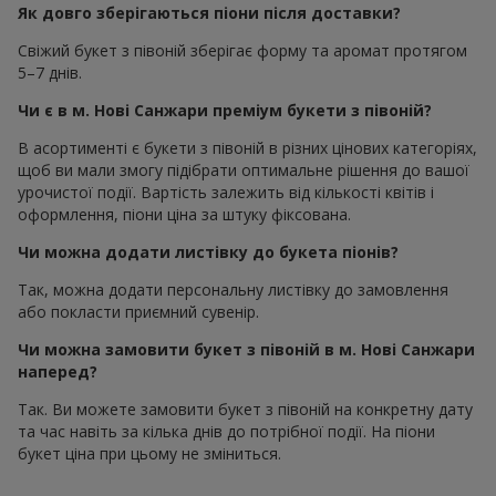
Як довго зберігаються піони після доставки?
Свіжий букет з півоній зберігає форму та аромат протягом
5–7 днів.
Чи є в м. Нові Санжари преміум букети з півоній?
В асортименті є букети з півоній в різних цінових категоріях,
щоб ви мали змогу підібрати оптимальне рішення до вашої
урочистої події. Вартість залежить від кількості квітів і
оформлення, піони ціна за штуку фіксована.
Чи можна додати листівку до букета піонів?
Так, можна додати персональну листівку до замовлення
або покласти приємний сувенір.
Чи можна замовити букет з півоній в м. Нові Санжари
наперед?
Так. Ви можете замовити букет з півоній на конкретну дату
та час навіть за кілька днів до потрібної події. На піони
букет ціна при цьому не зміниться.