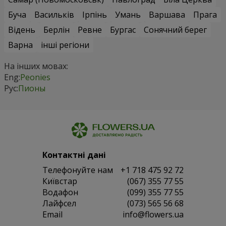
Буча
Васильків
Ірпінь
Умань
Варшава
Прага
Відень
Берлін
Ревне
Бургас
Сонячний берег
Варна
інші регіони
На інших мовах:
Eng:
Peonies
Рус:
Пионы
Контактні дані
Телефонуйте нам
+1 718 475 92 72
Київстар
(067) 355 77 55
Водафон
(099) 355 77 55
Лайфсел
(073) 565 56 68
Email
info@flowers.ua