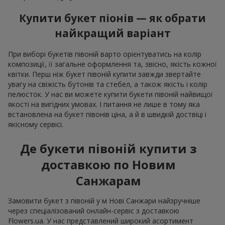
Купити букет піонів — як обрати
найкращий варіант
При виборі букетів півоній варто орієнтуватись на колір
композиції, її загальне оформлення та, звісно, якість кожної
квітки. Перш ніж букет півоній купити завжди звертайте
увагу на свіжість бутонів та стебел, а також якість і колір
пелюсток. У нас ви можете купити букети півоній найвищої
якості на вигідних умовах. І питання не лише в тому яка
встановлена на букет півонів ціна, а й в швидкій доствіці і
якісному сервісі.
Де букети півоній купити з
доставкою по Новим
Санжарам
Замовити букет з півоній у м Нові Санжари найзручніше
через спеціалізований онлайн-сервіс з доставкою
Flowers.ua. У нас представлений широкий асортимент