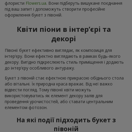
флористи
Flowers.ua
. Вони підберуть вишукане поєднання
під ваш запит і допоможуть створити професійне
оформлення букет з півоній.
Квіти піони в інтер’єрі та
декорі
Півонії букет ефективно виглядає, як композиція для
інтер’єру. Вони ефектно виглядають в рамках будь-якого
декору. Вигідно підкреслюють стиль приміщення і додають
до інтер’єру особливого антуражу.
Букет з півоній стає ефектною прикрасою обіднього стола
або вітальні. Їх природна краса вражає. Від неї важко
відвести погляд. Тому півонії квіти можуть
використовуватись як елемент декору залів для
проведення урочистостей, або ставати центральним
елементом фотозон.
На які події підходить букет з
півоній