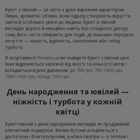
Букет з півоній — це квіти з дуже виразним характером.
Пишні, ароматні, об’ємні, вони одразу створюють відчуття
свята й особливої уваги до людини. Букет із півоній
виглядає дорого й емоційно навіть без складного декору,
тому його часто обирають для подій, де важливо передати
почуття — ніжність, вдячність, захоплення або теплу
турботу.
В асортименті
Flowers.ua
ви знайдете букет з півонів ціна
яких відрізняється залежно від якості та кількості квітів і
вкладається в різні діапазони:
до 700 грн
,
700-1000 грн
,
1000-1500 грн
,
понад 1500 грн
.
День народження та ювілей —
ніжність і турбота у кожній
квітці
Букет півоній з днем народження виглядає як продуманий,
елегантний подарунок. Великі бутони асоціюються з
достатком і благополуччям, а м’яка палітра — з теплом і