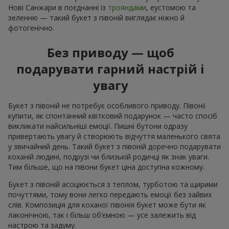
Нові Санжари в поєднанні із
трояндами
, еустомою та
зеленню — такий букет з півоній виглядає ніжно й
фотогенічно.
Без приводу — щоб
подарувати гарний настрій і
увагу
Букет з півоній не потребує особливого приводу. Півонії
купити, як спонтанний квітковий подарунок — часто спосіб
викликати найсильніші емоції. Пишні бутони одразу
привертають увагу й створюють відчуття маленького свята
у звичайний день. Такий букет з півоній доречно подарувати
коханій людині, подрузі чи близькій родичці як знак уваги.
Тим більше, що на півони букет ціна доступна кожному.
Букет з півоній асоціюється з теплом, турботою та щирими
почуттями, тому вони легко передають емоції без зайвих
слів. Композиція для коханої півонія букет може бути як
лаконічною, так і більш об’ємною — усе залежить від
настрою та задуму.