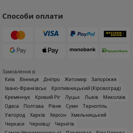
Способи оплати
Замовлення в:
Київ
Вінниця
Дніпро
Житомир
Запоріжжя
Івано-Франківськ
Кропивницький (Кіровоград)
Кременчук
Кривий Ріг
Луцьк
Львів
Миколаїв
Одеса
Полтава
Рівне
Суми
Тернопіль
Ужгород
Харків
Херсон
Хмельницький
Черкаси
Чернівці
Чернігів
Самар (Новомосковськ)
Павлоград
Біла Церква