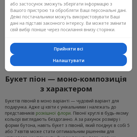
або застосунок зможуть зберігати інформацію з
коралові — підійдуть, як романтичний презент та
Вашого пристрою та обробляти Ваші персональні дані.
квіти для натхнення коханій жінці;
Деякі постачальники можуть використовувати Ваші
білі півонії — універсальне рішення і як особистий
виразний подарунок, і як витончений варіант для
дані на підставі законного інтересу. Ви можете змінити
корпоративних подій.
свій вибір пізніше через посилання внизу сторінки.
Вибирайте оригінальні дизайнерські букети півонії або
класичний елегантний букет з півоній. В нашому квітковому
Прийняти всі
салоні ви можете знайти різноманіття живих квітів з
доставкою, щоб ваш подарунок з вишуканим ароматом
Налаштувати
виявився незабутнім.
Букет піон — моно-композиція
з характером
Букетів півоній в моно варіанті — чудовий варіант для
подарунка. Адже ці квіти є унікальними і належать до
представників
розкішної флори
. Півонії круглі в будь-якому
кольорі виглядають бездоганно. А за рахунок розміру і
форми бутона, навіть букет з півоній, який поєднує в собі 5
або 7 квітів може стати оптимальним рішенням для