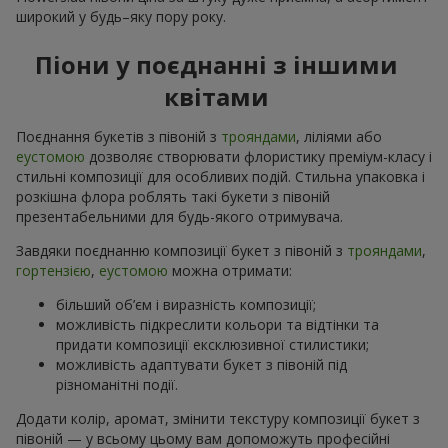
широкий у будь–яку пору року.
Піони у поєднанні з іншими
квітами
Поєднання букетів з півоній з
трояндами
, ліліями або
еустомою
дозволяє створювати флористику преміум-класу і
стильні композиції для особливих подій. Стильна упаковка і
розкішна флора роблять такі букети з півоній
презентабельними для будь-якого отримувача.
Завдяки поєднанню композиції букет з півоній з
трояндами
,
гортензією
,
еустомою
можна отримати:
більший об’єм і виразність композиції;
можливість підкреслити кольори та відтінки та
придати композиції ексклюзивної стилистики;
можливість адаптувати букет з півоній під
різноманітні події.
Додати колір, аромат, змінити текстуру композиції букет з
півоній — у всьому цьому вам допоможуть професійні