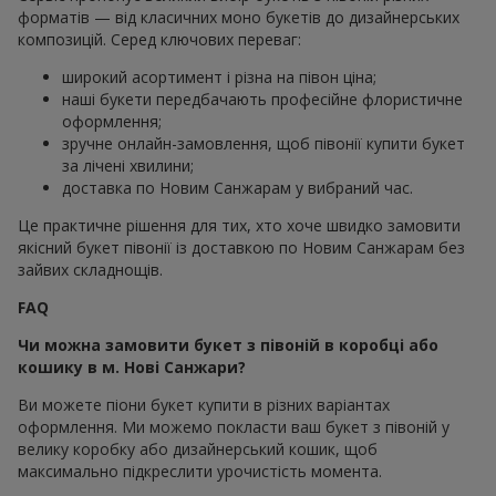
форматів — від класичних моно букетів до дизайнерських
композицій. Серед ключових переваг:
широкий асортимент і різна на півон ціна;
наші букети передбачають професійне флористичне
оформлення;
зручне онлайн-замовлення, щоб півонії купити букет
за лічені хвилини;
доставка по Новим Санжарам у вибраний час.
Це практичне рішення для тих, хто хоче швидко замовити
якісний букет півонії із доставкою по Новим Санжарам без
зайвих складнощів.
FAQ
Чи можна замовити букет з півоній в коробці або
кошику в м. Нові Санжари?
Ви можете піони букет купити в різних варіантах
оформлення. Ми можемо покласти ваш букет з півоній у
велику коробку або дизайнерський кошик, щоб
максимально підкреслити урочистість момента.