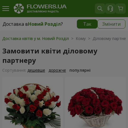
Доставка в
Новий Розділ
?
Так
Змінити
Доставка в
Новий Розділ
|
783 грн
Доставка квітів у м. Новий Розділ
> Кому > Діловому партнер
Замовити квіти діловому
партнеру
Сортування:
дешевше
дорожче
популярні