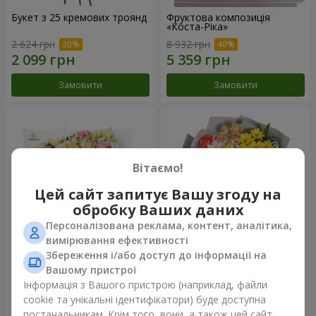
Букет з 25 кремових троянд
Фруктова композиція
«Коста-Ріка»
2 624 грн
8 932 грн
Замовити
Замовити
Вітаємо!
Цей сайт запитує Вашу згоду на
обробку Ваших даних
Персоналізована реклама, контент, аналітика,
вимірювання ефективності
Збереження і/або доступ до інформації на
Букет "Хрещатик"
Букет "Ми та літо"
Вашому пристрої
Інформація з Вашого пристрою (наприклад, файли
3 941 грн
1 554 грн
cookie та унікальні ідентифікатори) буде доступна
постачальникам. Крім того, вони, а також цей сайт