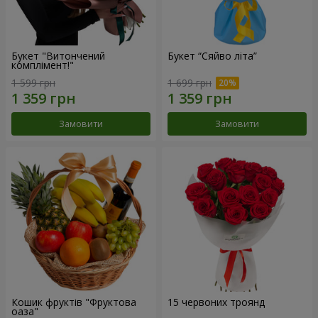
Букет "Витончений
Букет “Сяйво літа”
комплімент!"
1 599 грн
1 699 грн
Замовити
Замовити
Кошик фруктів "Фруктова
15 червоних троянд
оаза"