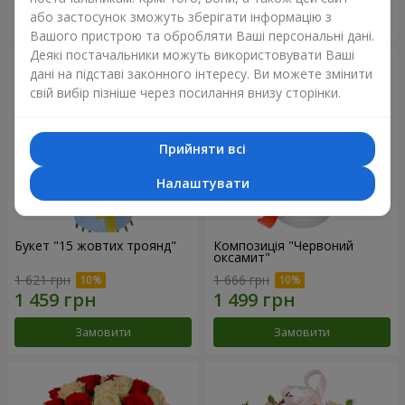
або застосунок зможуть зберігати інформацію з
Замовити
Замовити
Вашого пристрою та обробляти Ваші персональні дані.
Деякі постачальники можуть використовувати Ваші
дані на підставі законного інтересу. Ви можете змінити
свій вибір пізніше через посилання внизу сторінки.
Прийняти всі
Налаштувати
Букет "15 жовтих троянд"
Композиція "Червоний
оксамит"
1 621 грн
1 666 грн
Замовити
Замовити