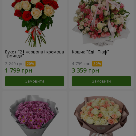
Букет "21 червона і кремова
Кошик "Едіт Піаф"
троянда"
2 249 грн
4 799 грн
Замовити
Замовити