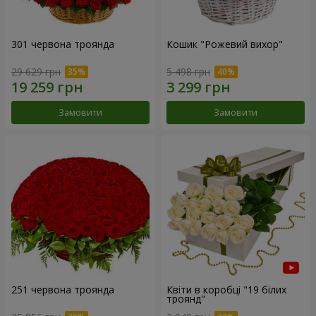
301 червона троянда
Кошик "Рожевий вихор"
29 629 грн
5 498 грн
Замовити
Замовити
251 червона троянда
Квіти в коробці "19 білих
троянд"