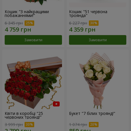
Кошик "З найкращими
Кошик "51 червона
побажаннями!"
троянда"
6 345 грн
6 227 грн
Замовити
Замовити
Квіти в коробці "25
Букет "7 білих троянд!"
червоних троянд!"
3 999 грн
1 074 грн