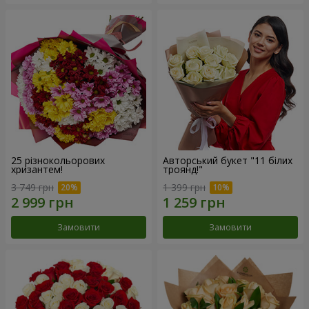
25 різнокольорових
Авторський букет "11 білих
хризантем!
троянд!"
3 749 грн
1 399 грн
Замовити
Замовити