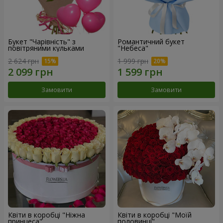
Букет "Чарівність" з
Романтичний букет
повітряними кульками
"Небеса"
2 624 грн
1 999 грн
Замовити
Замовити
Квіти в коробці "Ніжна
Квіти в коробці "Моїй
принцеса"
половинці"