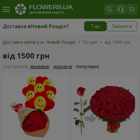
Доставка в
Новий Розділ
?
Так
Змінити
Доставка в
Новий Розділ
|
783 грн
Доставка квітів у м. Новий Розділ
> По ціні > від 1500 грн
від 1500 грн
Сортування:
дешевше
дорожче
популярні