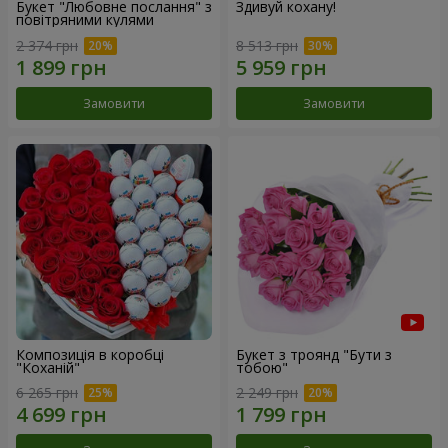
Букет "Любовне послання" з
Здивуй кохану!
повітряними кулями
2 374 грн
8 513 грн
Замовити
Замовити
Композиція в коробці
Букет з троянд "Бути з
"Коханій"
тобою"
6 265 грн
2 249 грн