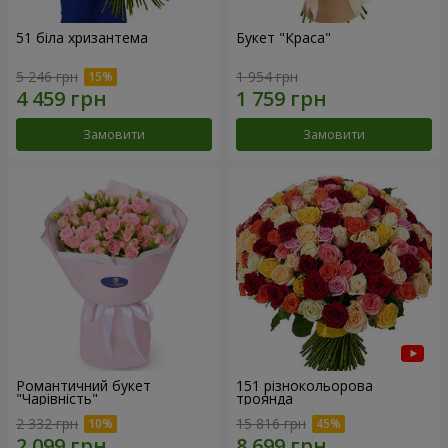
51 біла хризантема
Букет "Краса"
5 246 грн
1 954 грн
Замовити
Замовити
Романтичний букет
151 різнокольорова
"Чарівність"
троянда
2 332 грн
15 816 грн