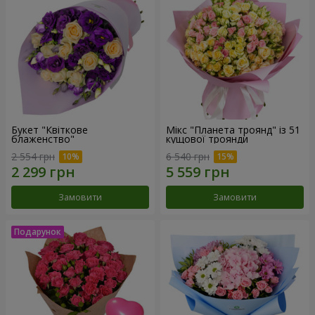
Букет "Квіткове
Мікс "Планета троянд" із 51
блаженство"
кущової троянди
2 554 грн
6 540 грн
Замовити
Замовити