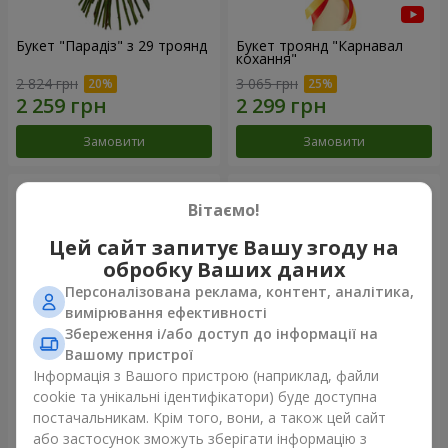
Букет "Парадіз" з 29 троянд
Букет троянд "Карнавал
кохання"
2 824 грн
3 065 грн
Замовити
Замовити
Вітаємо!
Цей сайт запитує Вашу згоду на
обробку Ваших даних
Персоналізована реклама, контент, аналітика,
вимірювання ефективності
Збереження і/або доступ до інформації на
Вашому пристрої
Інформація з Вашого пристрою (наприклад, файли
Букет "У захваті від тебе!"
51 біла троянда
cookie та унікальні ідентифікатори) буде доступна
постачальникам. Крім того, вони, а також цей сайт
2 775 грн
5 229 грн
або застосунок зможуть зберігати інформацію з