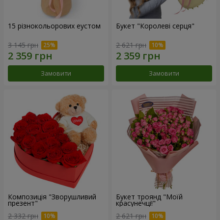
15 різнокольорових еустом
Букет "Королеві серця"
3 145 грн
2 621 грн
Замовити
Замовити
Композиція "Зворушливий
Букет троянд "Моїй
презент"
красунечці!"
2 332 грн
2 621 грн