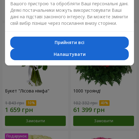
Вашого пристрою та обробляти Ваші персональні дані.
Деякі постачальники можуть використовувати Ваші
Замовити
Замовити
дані на підставі законного інтересу. Ви можете змінити
свій вибір пізніше через посилання внизу сторінки.
Прийняти всі
Налаштувати
Букет "Лісова німфа"
1000 троянд!
1 843 грн
102 332 грн
Замовити
Замовити