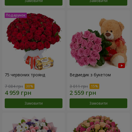
Замовити
Замовити
75 червоних троянд
Ведмедик з букетом
7 084 грн
3 011 грн
Замовити
Замовити