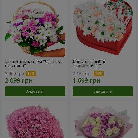
Кошик хризантем "Яскрава
Квіти в коробці
галявина"
"Посміхнись!"
2 469 грн
2 124 грн
Замовити
Замовити