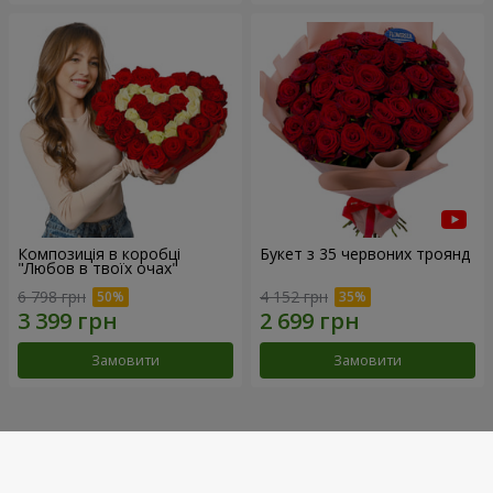
Композиція в коробці
Букет з 35 червоних троянд
"Любов в твоїх очах"
6 798 грн
4 152 грн
Замовити
Замовити
Наші досягнення