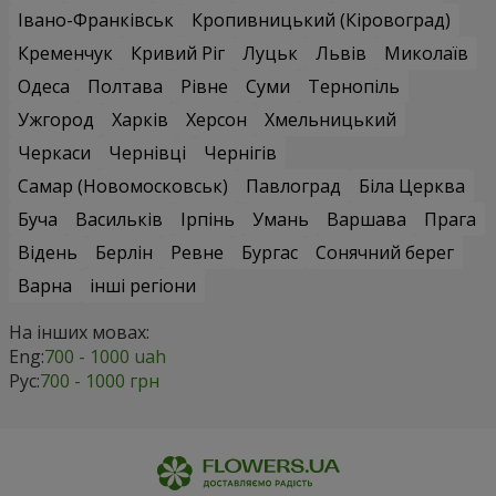
Івано-Франківськ
Кропивницький (Кіровоград)
Кременчук
Кривий Ріг
Луцьк
Львів
Миколаїв
Одеса
Полтава
Рівне
Суми
Тернопіль
Ужгород
Харків
Херсон
Хмельницький
Черкаси
Чернівці
Чернігів
Самар (Новомосковськ)
Павлоград
Біла Церква
Буча
Васильків
Ірпінь
Умань
Варшава
Прага
Відень
Берлін
Ревне
Бургас
Сонячний берег
Варна
інші регіони
На інших мовах:
Eng:
700 - 1000 uah
Рус:
700 - 1000 грн