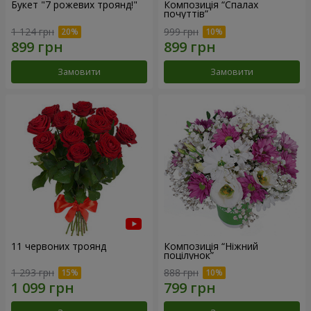
Букет "7 рожевих троянд!"
Композиція “Спалах
почуттів”
1 124 грн
999 грн
Замовити
Замовити
11 червоних троянд
Композиція “Ніжний
поцілунок”
1 293 грн
888 грн