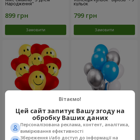
Народження"
кульок
Замовити
Замовити
Вітаємо!
11 жовтих смайликів і
Фонтан куль "Небо"
Цей сайт запитує Вашу згоду на
червоних сердець
обробку Ваших даних
Персоналізована реклама, контент, аналітика,
вимірювання ефективності
Збереження і/або доступ до інформації на
Замовити
Замовити