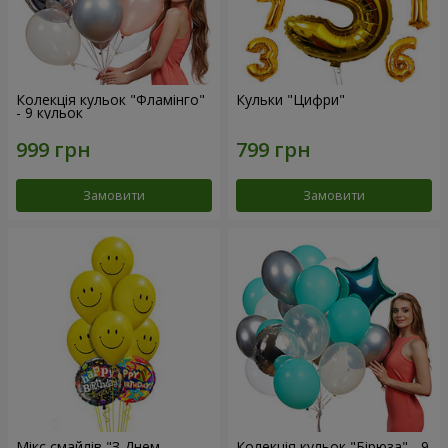
Колекція кульок "Фламінго"
Кульки "Цифри"
- 9 кульок
Замовити
Замовити
Мікс смайлів "З Днем
Колекція кульок "Бірюза" - 9