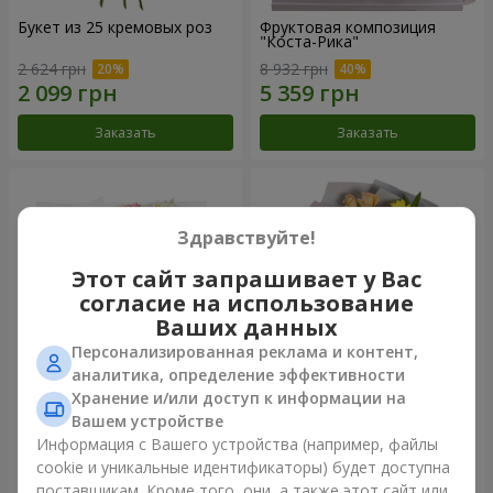
Букет из 25 кремовых роз
Фруктовая композиция
"Коста-Рика"
2 624 грн
8 932 грн
Заказать
Заказать
Здравствуйте!
Этот сайт запрашивает у Вас
согласие на использование
Ваших данных
Персонализированная реклама и контент,
аналитика, определение эффективности
Хранение и/или доступ к информации на
Букет "Крещатик"
Букет "Мы и лето"
Вашем устройстве
Информация с Вашего устройства (например, файлы
3 941 грн
1 554 грн
cookie и уникальные идентификаторы) будет доступна
поставщикам. Кроме того, они, а также этот сайт или