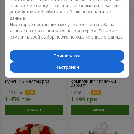
приложение смогут сохранять информацию с Вашего
Заказать
Заказать
устройства и обрабатывать Ваши персональные
данные.
Некоторые поставщики могут использовать Ваши
данные на основании законного интереса. Вы можете
изменить свой выбор позже по ссылке внизу страницы.
Принять все
Настройки
Букет "15 желтых роз"
Композиция "Красный
бархат"
1 621 грн
1 666 грн
Заказать
Заказать