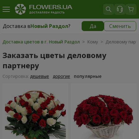
Доставка в
Новый Раздол
?
Да
Сменить
Доставка в
Новый Раздол
|
783 грн
Доставка цветов в г. Новый Раздол
> Кому > Деловому парт
Заказать цветы деловому
партнеру
Cортировка:
дешевые
дорогие
популярные