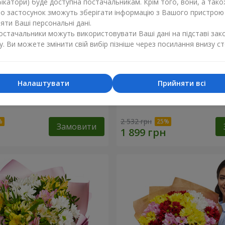
ікатори) буде доступна постачальникам. Крім того, вони, а тако
бо застосунок зможуть зберігати інформацію з Вашого пристрою
ти Ваші персональні дані.
постачальники можуть використовувати Ваші дані на підставі зак
у. Ви можете змінити свій вибір пізніше через посилання внизу ст
Налаштувати
Прийняти всі
ечко моє"
Букет "Безе" з 15 білих хр
2 532 грн
Замовити