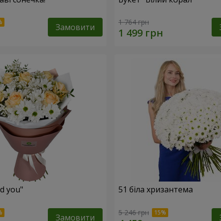
1 764 грн
Замовити
ed you"
51 біла хризантема
5 246 грн
Замовити