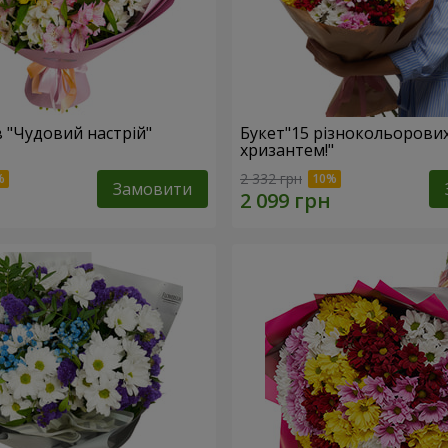
в "Чудовий настрій"
Букет"15 різнокольорови
хризантем!"
2 332 грн
Замовити