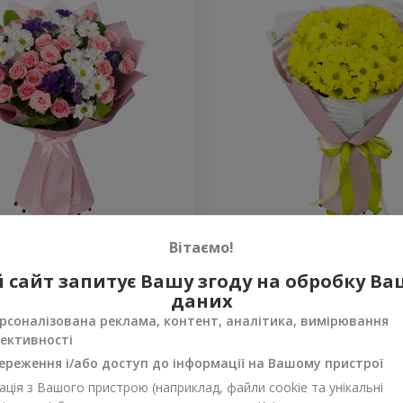
рекрасна!"
Букет "Сонячний промінч
Вітаємо!
1 293 грн
 сайт запитує Вашу згоду на обробку В
Замовити
даних
рсоналізована реклама, контент, аналітика, вимірювання
ективності
ереження і/або доступ до інформації на Вашому пристрої
ція з Вашого пристрою (наприклад, файли cookie та унікальні