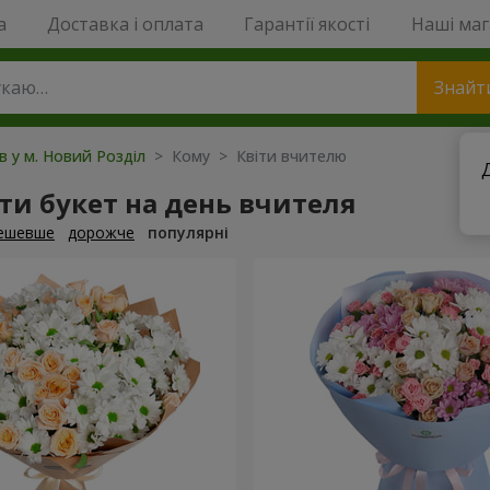
a
Доставка і оплата
Гарантії якості
Наші ма
Знайт
ів у м. Новий Розділ
> Кому > Квіти вчителю
и букет на день вчителя
ешевше
дорожче
популярні