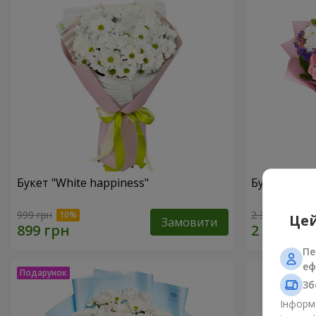
Букет "White happiness"
Букет "Ти п
999 грн
2 399 грн
Цей
Замовити
Пе
еф
Зб
Інформа