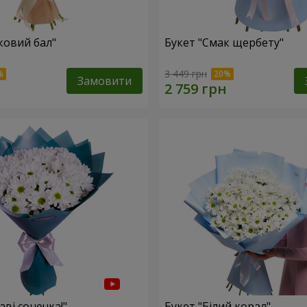
ковий бал"
Букет "Смак щербету"
3 449 грн
Замовити
аві сонечка!"
Букет "Білий корал"