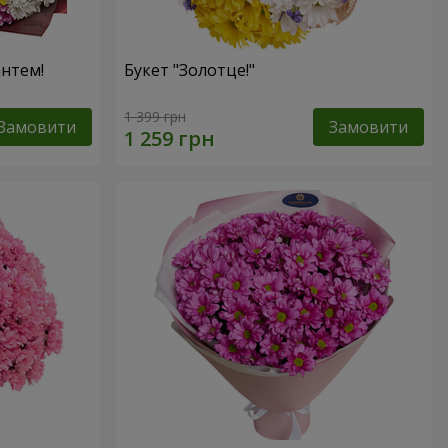
антем!
Букет "Золотце!"
1 399 грн
Замовити
Замовити