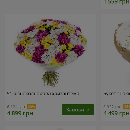
51 різнокольорова хризантема
Букет "Toki
6 124 грн
6 922 грн
Замовити