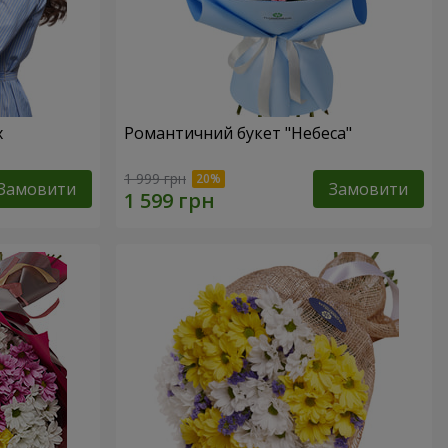
х
Романтичний букет "Небеса"
1 999 грн
Замовити
Замовити