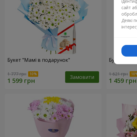
ідентиф
сайт а
обробля
Деякі 
інтерес
Букет "Мамі в подарунок"
Букет "Сон
1 777 грн
1 621 грн
Замовити