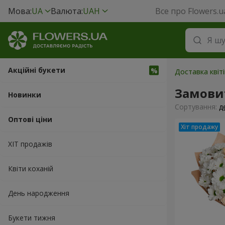
Мова:
UA
Валюта:
UAH
Все про Flowers.u
Акційні букети
Доставка квіт
Замовит
Новинки
Сортування:
д
Оптові ціни
ХІТ продажів
Квіти коханій
День народження
Букети тижня