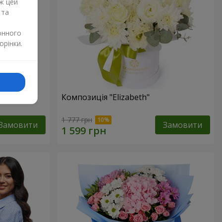
ж цей
 та
онного
орінки.
изантем
Композиція "Elizabeth"
1 777 грн
Замовити
Замовити