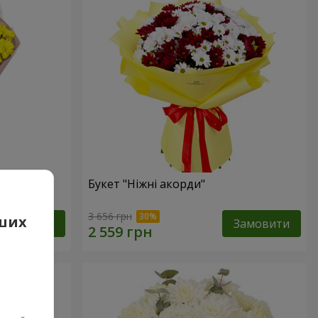
ик"
Букет "Ніжні акорди"
3 656 грн
аших
Замовити
Замовити