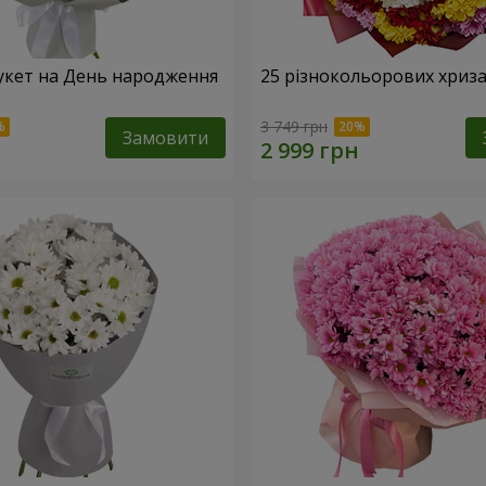
укет на День народження
25 різнокольорових хриз
3 749 грн
Замовити