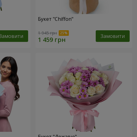
Букет "Chiffon"
1 945 грн
Замовити
Замовити
Букет "Дежавю"