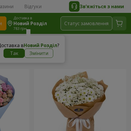
газини
Відгуки
Зв’яжіться з нами
Доставка в
и
Новий Розділ
Статус замовлення
783 грн
Доставка в
Новий Розділ
?
Так
Змінити