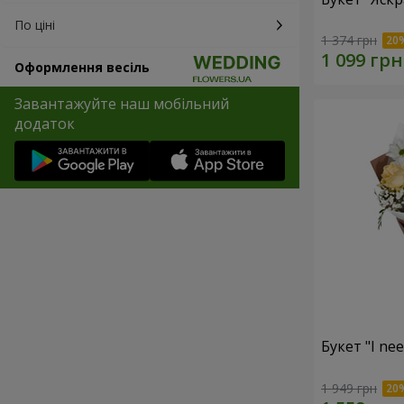
По ціні
1 374 грн
Оформлення весіль
Завантажуйте наш мобільний
додаток
Букет "I ne
1 949 грн