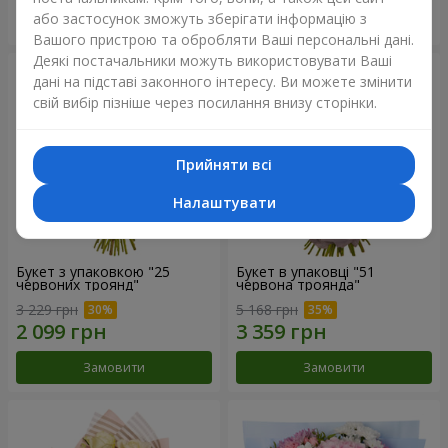
або застосунок зможуть зберігати інформацію з
Замовити
Замовити
Вашого пристрою та обробляти Ваші персональні дані.
Деякі постачальники можуть використовувати Ваші
дані на підставі законного інтересу. Ви можете змінити
свій вибір пізніше через посилання внизу сторінки.
Прийняти всі
Налаштувати
Букет з упаковкою "25
Букет в упаковці "51
червоних троянд"
червона троянда"
3 229 грн
5 168 грн
Замовити
Замовити