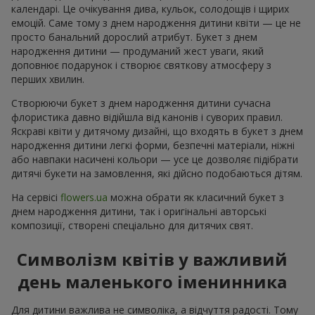
календарі. Це очікування дива, кульок, солодощів і щирих
емоцій. Саме тому з днем народження дитини квіти — це не
просто банальний дорослий атрибут. Букет з днем
народження дитини — продуманий жест уваги, який
доповнює подарунок і створює святкову атмосферу з
перших хвилин.
Створюючи букет з днем народження дитини сучасна
флористика давно відійшла від канонів і суворих правил.
Яскраві квіти у дитячому дизайні, що входять в букет з днем
народження дитини легкі форми, безпечні матеріали, ніжні
або навпаки насичені кольори — усе це дозволяє підібрати
дитячі букети на замовлення, які дійсно подобаються дітям.
На сервісі
flowers.ua
можна обрати як класичний букет з
днем народження дитини, так і оригінальні авторські
композиції, створені спеціально для дитячих свят.
Символізм квітів у важливий
день маленького іменинника
Для дитини важлива не символіка, а відчуття радості. Тому