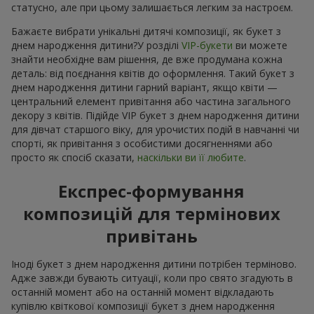
статусно, але при цьому залишається легким за настроєм.
Бажаєте вибрати унікальні дитячі композиції, як букет з
днем народження дитини?У розділі
VIP-букети
ви можете
знайти необхідне вам рішення, де вже продумана кожна
деталь: від поєднання квітів до оформлення. Такий букет з
днем народження дитини гарний варіант, якщо квіти —
центральний елемент привітання або частина загального
декору з квітів. Підійде VIP букет з днем народження дитини
для дівчат старшого віку, для урочистих подій в навчанні чи
спорті, як привітання з особистими досягненнями або
просто як спосіб сказати,
наскільки ви її любите
.
Експрес-формування
композицій для термінових
привітань
Іноді букет з днем народження дитини потрібен терміново.
Адже завжди бувають ситуації, коли про свято згадують в
останній момент або на останній момент відкладають
купівлю квіткової композиції букет з днем народження