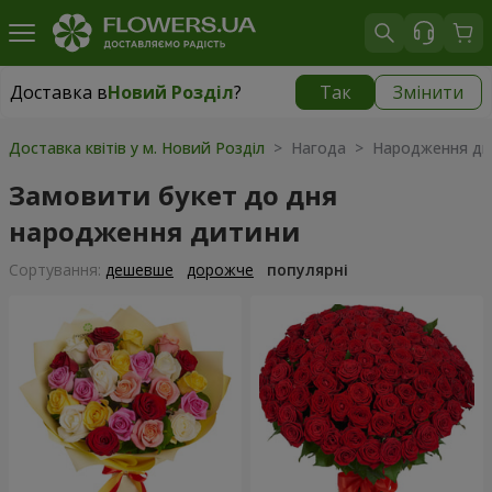
Доставка в
Новий Розділ
?
Так
Змінити
Доставка в
Новий Розділ
|
783 грн
Доставка квітів у м. Новий Розділ
> Нагода > Народження д
Замовити букет до дня
народження дитини
Сортування:
дешевше
дорожче
популярні