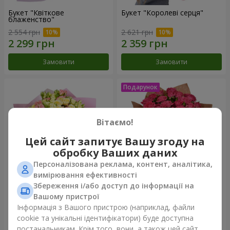
Букет "Квіткове
Букет "Королеві серця"
блаженство"
2 554 грн
2 621 грн
Замовити
Замовити
Вітаємо!
Цей сайт запитує Вашу згоду на
обробку Ваших даних
Персоналізована реклама, контент, аналітика,
вимірювання ефективності
Збереження і/або доступ до інформації на
Мікс "Планета троянд" із 51
Букет "Чарівність" з
Вашому пристрої
кущової троянди
повітряними кульками
Інформація з Вашого пристрою (наприклад, файли
6 540 грн
2 624 грн
cookie та унікальні ідентифікатори) буде доступна
постачальникам. Крім того, вони, а також цей сайт