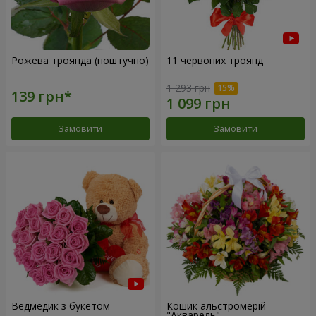
Рожева троянда (поштучно)
11 червоних троянд
1 293 грн
Замовити
Замовити
Ведмедик з букетом
Кошик альстромерій
"Акварель"