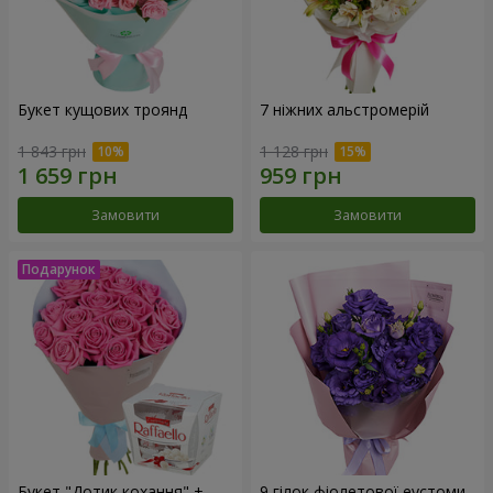
Букет кущових троянд
7 ніжних альстромерій
1 843 грн
1 128 грн
Замовити
Замовити
Букет "Дотик кохання" +
9 гілок фіолетової еустоми