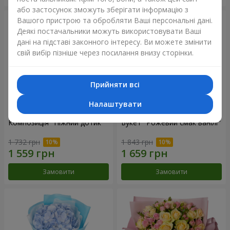
або застосунок зможуть зберігати інформацію з
Вашого пристрою та обробляти Ваші персональні дані.
Деякі постачальники можуть використовувати Ваші
дані на підставі законного інтересу. Ви можете змінити
свій вибір пізніше через посилання внизу сторінки.
Прийняти всі
Налаштувати
Композиція "Ніжний дотик"
Букет "Рожевий смак ванілі"
1 732 грн
1 843 грн
Замовити
Замовити