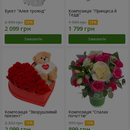
Букет "Алея троянд"
Композиція "Принцеса й
Тедді"
2 999 грн
1 999 грн
Замовити
Замовити
Композиція "Зворушливий
Композиція “Спалах
презент"
почуттів”
2 332 грн
999 грн