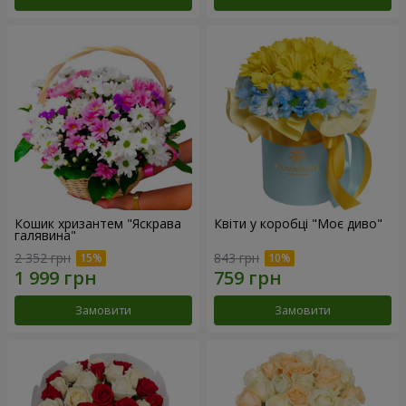
Кошик хризантем "Яскрава
Квіти у коробці "Моє диво"
галявина"
2 352 грн
843 грн
Замовити
Замовити