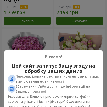
троянда"
2 199 грн
3 141 грн
Замовити
Замовити
Вітаємо!
Цей сайт запитує Вашу згоду на
обробку Ваших даних
Персоналізована реклама, контент, аналітика,
Букет "Твої хризантеми"
Букет "Пана Кота"
вимірювання ефективності
Збереження і/або доступ до інформації на
1 764 грн
2 199 грн
Вашому пристрої
Інформація з Вашого пристрою (наприклад, файли
cookie та унікальні ідентифікатори) буде доступна
Замовити
Замовити
постачальникам. Крім того, вони, а також цей сайт