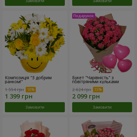
Замовити
Замовити
Композиція "З добрим
Букет "Чарівність" з
ранком!"
повітряними кульками
1 554 грн
2 624 грн
Замовити
Замовити