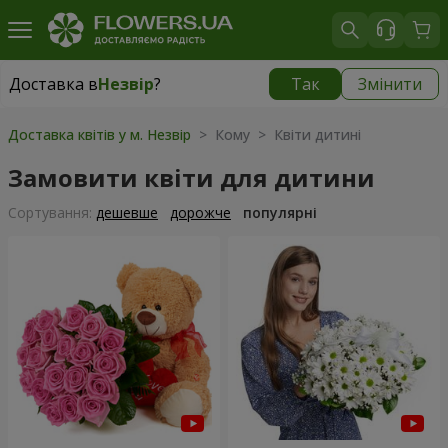
Доставка в
Незвір
?
Так
Змінити
Доставка в
Незвір
|
770 грн
Доставка квітів у м. Незвір
> Кому > Квіти дитині
Замовити квіти для дитини
Сортування:
дешевше
дорожче
популярні