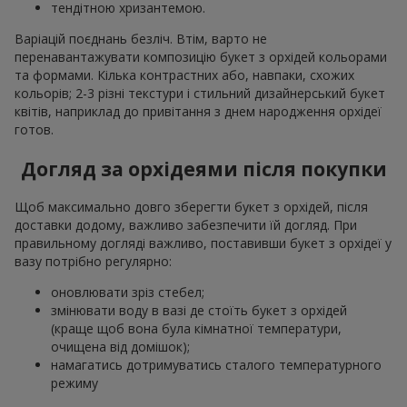
тендітною хризантемою.
Варіацій поєднань безліч. Втім, варто не
перенавантажувати композицію букет з орхідей кольорами
та формами. Кілька контрастних або, навпаки, схожих
кольорів; 2-3 різні текстури і стильний дизайнерський букет
квітів, наприклад до привітання з днем народження орхідеї
готов.
Догляд за орхідеями після покупки
Щоб максимально довго зберегти букет з орхідей, після
доставки додому, важливо забезпечити їй догляд. При
правильному догляді важливо, поставивши букет з орхідеї у
вазу потрібно регулярно:
оновлювати зріз стебел;
змінювати воду в вазі де стоїть букет з орхідей
(краще щоб вона була кімнатної температури,
очищена від домішок);
намагатись дотримуватись сталого температурного
режиму