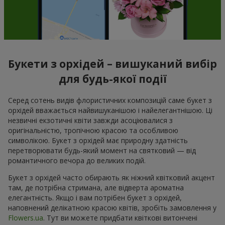
Букети з орхідей – вишуканий вибір
для будь-якої події
Серед сотень видів флористичних композицій саме букет з
орхідей вважається найвишуканішою і найелегантнішою. Ці
незвичні екзотичні квіти завжди асоціювалися з
оригінальністю, тропічною красою та особливою
символікою. Букет з орхідей має природну здатність
перетворювати будь-який момент на святковий — від
романтичного вечора до великих подій.
Букет з орхідей часто обирають як ніжний квітковий акцент
там, де потрібна стримана, але відверта ароматна
елегантність. Якщо і вам потрібен букет з орхідей,
наповнений делікатною красою квітів, зробіть замовлення у
Flowers.ua
. Тут ви можете придбати квіткові витончені