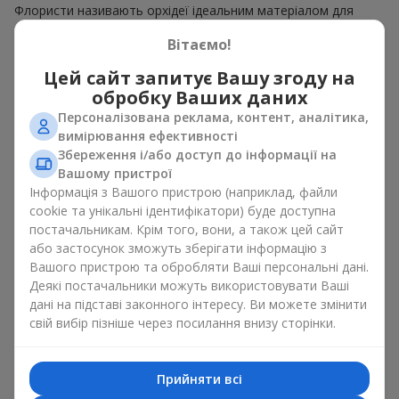
Флористи називають орхідеї ідеальним матеріалом для
незвичайної флористики. Букет з орхідей має чудовий
Вітаємо!
вигляд як моно рішення для оформлення приміщень, а
також як варіант міксу з іншими квітами, що зберігає свою
Цей сайт запитує Вашу згоду на
виразність у будь-якому форматі. Завдяки своїй структурі
обробку Ваших даних
орхідея дозволяє створювати композиції у класичному,
мінімалістичному або сучасному стилі. Букет з орхідей
Персоналізована реклама, контент, аналітика,
виглядає ефектно як у камерних, так і в масштабних
вимірювання ефективності
роботах, а її розкішні суцвіття легко стають центральним
Збереження і/або доступ до інформації на
елементом композиції букет з орхідей. Залежно від
Вашому пристрої
оформлення і сорту рослин різниться на орхідеї ціна.
Інформація з Вашого пристрою (наприклад, файли
Зважайте на це перш ніж замовити букет з орхідей.
cookie та унікальні ідентифікатори) буде доступна
постачальникам. Крім того, вони, а також цей сайт
Кому дарують орхідеї?
або застосунок зможуть зберігати інформацію з
Вашого пристрою та обробляти Ваші персональні дані.
Букет з орхідей універсальний і може підійти будь-кому. Їх
Деякі постачальники можуть використовувати Ваші
дарують
коханим жінками
,
мамі
,
дівчині
,
дружині
, сестрі,
дані на підставі законного інтересу. Ви можете змінити
подрузі,
колезі
або
бізнес-партнеру
. Сьогодні можна орхідеї
свій вибір пізніше через посилання внизу сторінки.
купити недорого, а тому шансів зробити бажаний
подарунок стає ще більше.
Прийняти всі
Букет з орхідей — ідеальна квіткова композиція для