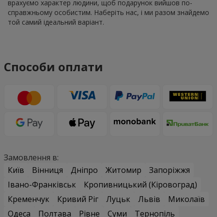
врахуємо характер людини, щоб подарунок вийшов по-
справжньому особистим. Наберіть нас, і ми разом знайдемо
той самий ідеальний варіант.
Способи оплати
Замовлення в:
Київ
Вінниця
Дніпро
Житомир
Запоріжжя
Івано-Франківськ
Кропивницький (Кіровоград)
Кременчук
Кривий Ріг
Луцьк
Львів
Миколаїв
Одеса
Полтава
Рівне
Суми
Тернопіль