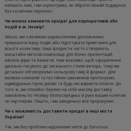
напишіть нам, і ми зорієнтуємо, як зібрати свіжий подарунок
без космічних переплат.
Чи можна замовити орхідеї для корпоративів або
подій в м. Незвір?
Звісно, ми з великим задоволенням допоможемо
прикрасити вашу подію або підготувати привітання для
всього колективу. Наші флористи часто створюють
масштабні квіткові композиції для бізнес-презентацій,
ювілеїв фірм та банкетів. Нам важливо, щоб оформлення
ідеально пасувало до загального стилю вечора, тому ми
детально обговорюємо кольорову гаму й формат. Для
великих компаній та постійних замовників пропонуємо
індивідуальні гнучкі умови та будь-які варіанти оплати. До
того ж, ми спокійно беремо на себе масову доставку
замовлень по Незвіру безпосередньо в руки вашим колегам
чи партнерам. Пишіть, і ми швиденько все прорахуємо.
Чи є можливість доставити орхідеї в інші міста
України?
Так, ми без проблем надсилаємо квіти до багатьох