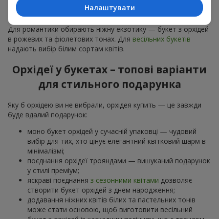
особливої події: річниць,
побачень
,
днів народження
та
Налаштувати
навіть
бізнес-привітань
.
Для романтики обирають ніжну екзотику — букет з орхідей
в рожевих та фіолетових тонах. Для
весільних букетів
надають вибір білим сортам квітів.
Орхідеї у букетах – топові варіанти
для стильного подарунка
Яку б орхідею ви не вибрали, орхідея купить — це завжди
буде вдалий подарунок:
моно букет орхідей у сучасній упаковці — чудовий
вибір для тих, хто цінує елегантний квітковий шарм в
мінімалізмі;
поєднання орхідеї трояндами — вишуканий подарунок
у стилі преміум;
яскраві поєднання
з сезонними квітами
дозволяє
створити букет орхідей з днем народження;
додавання ніжних квітів білих та пастельних тонів
може стати основою, щоб виготовити весільний