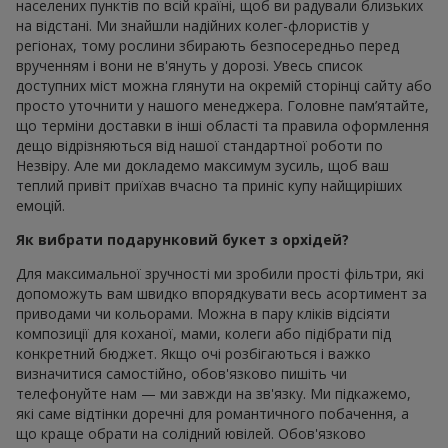
населених пунктів по всій країні, щоб ви радували близьких
на відстані. Ми знайшли надійних колег-флористів у
регіонах, тому рослини збирають безпосередньо перед
врученням і вони не в'януть у дорозі. Увесь список
доступних міст можна глянути на окремій сторінці сайту або
просто уточнити у нашого менеджера. Головне пам’ятайте,
що терміни доставки в інші області та правила оформлення
дещо відрізняються від нашої стандартної роботи по
Незвіру. Але ми докладемо максимум зусиль, щоб ваш
теплий привіт приїхав вчасно та приніс купу найщиріших
емоцій.
Як вибрати подарунковий букет з орхідей?
Для максимальної зручності ми зробили прості фільтри, які
допоможуть вам швидко впорядкувати весь асортимент за
приводами чи кольорами. Можна в пару кліків відсіяти
композиції для коханої, мами, колеги або підібрати під
конкретний бюджет. Якщо очі розбігаються і важко
визначитися самостійно, обов'язково пишіть чи
телефонуйте нам — ми завжди на зв'язку. Ми підкажемо,
які саме відтінки доречні для романтичного побачення, а
що краще обрати на солідний ювілей. Обов'язково