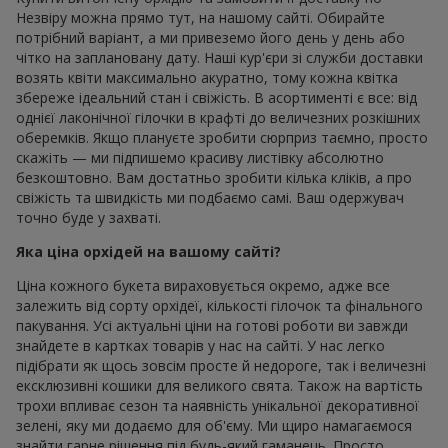
Незвіру можна прямо тут, на нашому сайті. Обирайте
потрібний варіант, а ми привеземо його день у день або
чітко на заплановану дату. Наші кур'єри зі служби доставки
возять квіти максимально акуратно, тому кожна квітка
збереже ідеальний стан і свіжість. В асортименті є все: від
однієї лаконічної гілочки в крафті до величезних розкішних
оберемків. Якщо плануєте зробити сюрприз таємно, просто
скажіть — ми підпишемо красиву листівку абсолютно
безкоштовно. Вам достатньо зробити кілька кліків, а про
свіжість та швидкість ми подбаємо самі. Ваш одержувач
точно буде у захваті.
Яка ціна орхідей на вашому сайті?
Ціна кожного букета вираховується окремо, адже все
залежить від сорту орхідеї, кількості гілочок та фінального
пакування. Усі актуальні ціни на готові роботи ви завжди
знайдете в картках товарів у нас на сайті. У нас легко
підібрати як щось зовсім просте й недороге, так і величезні
ексклюзивні кошики для великого свята. Також на вартість
трохи впливає сезон та наявність унікальної декоративної
зелені, яку ми додаємо для об'єму. Ми щиро намагаємося
знайти гарне рішення під будь-який гаманець. Просто