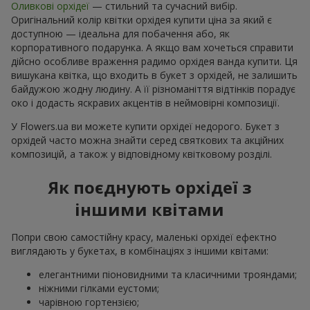
Оливкові орхідеї
— стильний та сучасний вибір.
Оригінальний колір квітки орхідея купити ціна за який є
доступною — ідеальна для побачення або, як
корпоративного подарунка. А якщо вам хочеться справити
дійсно особливе враження радимо орхідея ванда купити. Ця
вишукана квітка, що входить в букет з орхідей, не залишить
байдужою жодну людину. А її різноманіття відтінків порадує
око і додасть яскравих акцентів в неймовірні композиції.
У Flowers.ua ви можете купити орхідеї недорого. Букет з
орхідей часто можна знайти серед святкових та акційних
композицій, а також у відповідному квітковому розділі.
Як поєднують орхідеї з
іншими квітами
Попри свою самостійну красу, маленькі орхідеї ефектно
виглядають у букетах, в комбінаціях з іншими квітами:
елегантними піоновидними та класичними трояндами;
ніжними гілками еустоми;
чарівною гортензією;