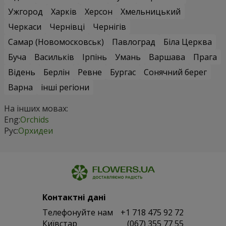
Ужгород
Харків
Херсон
Хмельницький
Черкаси
Чернівці
Чернігів
Самар (Новомосковськ)
Павлоград
Біла Церква
Буча
Васильків
Ірпінь
Умань
Варшава
Прага
Відень
Берлін
Ревне
Бургас
Сонячний берег
Варна
інші регіони
На інших мовах:
Eng:
Orchids
Рус:
Орхидеи
Контактні дані
Телефонуйте нам
+1 718 475 92 72
Київстар
(067) 355 77 55