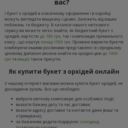
вас?
І букет з орхідей в класичному оформленні і в коробці
можуть виглядати вишукану і цікаво. Залежить від ваших
побажань та бюджету. В каталозі нашого квіткового
сервісу ви можете легко знайти, як бюджетний букет з
орхідей, вартістю
до 700 грн
, так і композицію преміального
класу , що коштує
понад 1500 грн
. Проміжні варіанти букетів
комбінуючи іншими рослинами представлені і в середньому
ціновому діапазоні (можна знайти на орхідея ціни
до 1000
грн
та
вище
) також присутні.
Як купити букет з орхідей онлайн
У нашому інтернет-магазині можна купити букет орхідей, не
докладаючи зусиль. Все що необхідно:
вибрати квіткову композицію для особливої події;
вказати бажану дату та час доставки;
вказати адресу доставки та контактні данні (ваші та
отримувача);
за бажанням додати подарунок:
солодощі,
подарункові корзини
;