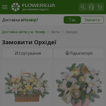
Доставка в
Незвір
?
Так
Змінити
Доставка в
Незвір
|
770 грн
Доставка квітів у м. Незвір
> Квіти > Орхідеї
Замовити Орхідеї
Сортування
Підкатегорії