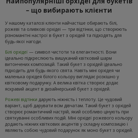
Найпопулярніші орхідеї для букетів
– що вибирають клієнти
У нашому каталозі клієнти найчастіше обирають білі,
рожеві та оливкові орхідеі — три відтінки, що створюють
різноманітні настрої в букет з орхідей та підходять для
будь-якої нагоди.
Білі орхідеї
— символ чистоти та елегантності. Вони
ідеально підкреслюють вишуканий квітковий шарм
витончених композицій. Такий букет з орхідей ідеально
підходить для будь-якого свята. Навіть міні орхідея чи
маленька орхідея білого кольору виглядає розкішно у
квітковому подарунку. А велика квітка створює додає
яскравий акцент в дизайнерський букет з орхідей.
Рожеві відтінки
дарують ніжність і теплоту. Це чудовий
варіант, щоб дарувати всім дівчатам. Такий букет з орхідей
створює романтичний настрій, який особливо цінують при
святкуванні особливих подій. Міні орхідеї рожевого кольору
додають ніжних квіткових акцентів у складну композицію і
являють собою чудовий подарунок як моно букет з орхідей.