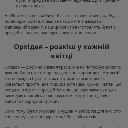
букет з орхідей із каскадним падінням, що є трендом
останніх років.
На
Flowers.ua
ви знайдете багато готових рішень на будь-
які випадки життя. А якщо не зможете відшукати
відповідний варіант, наші флористи виготовлять букет з
орхідей за вашим індивідуальним замовленням.
Орхідея – розкіш у кожній
квітці
Орхідея — рослина-символ краси, яка не потребує зайвого
декору. Вона вже створена ідеальною природою. У кожній
квітці орхідея букет з яких потрясає своєю красою,
ховається проста, але глибока естетика. Кожної квітки, що
входить в букет з орхідей бутони, що захоплюють подих
виглядають як мініатюрна художня форма, що дарує
відчуття природної гармонії.
Саме тому букет з орхідей є чудовим вибором для тих, хто
хоче передати свої щирі емоції без зайвих слів.