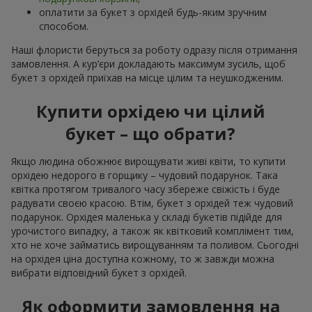
оплатити за букет з орхідей будь-яким зручним
способом.
Наші флористи беруться за роботу одразу після отримання
замовлення. А кур’єри докладають максимум зусиль, щоб
букет з орхідей приїхав на місце цілим та неушкодженим.
Купити орхідею чи цілий
букет – що обрати?
Якщо людина обожнює вирощувати живі квіти, то купити
орхідею недорого в горщику – чудовий подарунок. Така
квітка протягом тривалого часу збереже свіжість і буде
радувати своєю красою. Втім, букет з орхідей теж чудовий
подарунок. Орхідея маленька у складі букетів підійде для
урочистого випадку, а також як квітковий комплімент тим,
хто не хоче займатись вирощуванням та поливом. Сьогодні
на орхідея ціна доступна кожному, то ж завжди можна
вибрати відповідний букет з орхідей.
Як оформити замовлення на