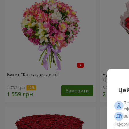
Букет "Казка для двох!"
Букет з уп
троянд"
1 732 грн
3 229 грн
Цей
Замовити
Пе
еф
Зб
Інформа