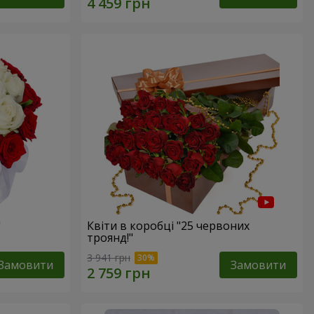
"
Квіти в коробці "25 червоних
троянд!"
3 941 грн
Замовити
Замовити