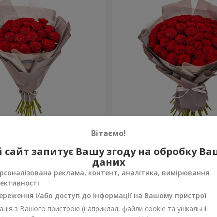
аковкою "25 червоних
Букет в упаковці "51 чер
Вітаємо!
троянда"
5 168 грн
 сайт запитує Вашу згоду на обробку В
Замовити
даних
рсоналізована реклама, контент, аналітика, вимірювання
ективності
ереження і/або доступ до інформації на Вашому пристрої
ція з Вашого пристрою (наприклад, файли cookie та унікальні