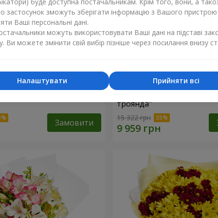
ікатори) буде доступна постачальникам. Крім того, вони, а тако
бо застосунок зможуть зберігати інформацію з Вашого пристрою
ти Ваші персональні дані.
постачальники можуть використовувати Ваші дані на підставі зак
у. Ви можете змінити свій вибір пізніше через посилання внизу ст
Налаштувати
Прийняти всі
ій коробці "151 червона
Квіти в чорній коробці "1
троянда"
15 322 грн
Замовити