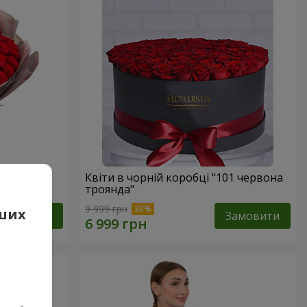
вона
Квіти в чорній коробці "101 червона
троянда"
9 999 грн
аших
Замовити
Замовити