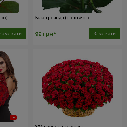
но)
Біла троянда (поштучно)
Замовити
Замовити
301 червона троянда