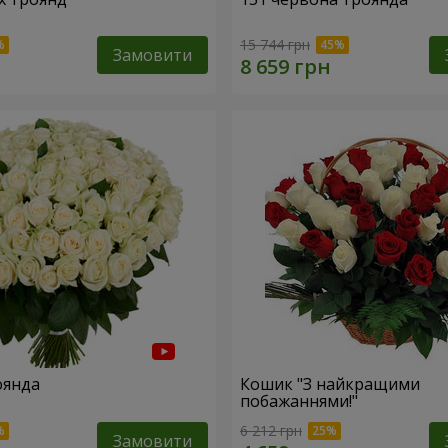
15 744 грн
Замовити
оянда
Кошик "З найкращими
побажаннями!"
6 212 грн
Замовити