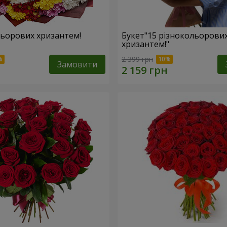
льорових хризантем!
Букет"15 різнокольорови
хризантем!"
2 399 грн
Замовити