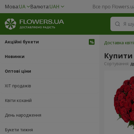
Мова:
UA
Валюта:
UAH
Все про Flowers.u
Акційні букети
Доставка квіті
Купити 
Новинки
Сортування:
д
Оптові ціни
ХІТ продажів
Квіти коханій
День народження
Букети тижня