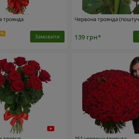
а троянда
Червона троянда (поштуч
Замовити
х троянд
151 червона троянда