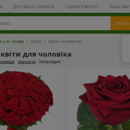
a
Доставка і оплата
Гарантії якості
Наші ма
Знайт
в у м. Незвір
> Кому > Квіти чоловікові
квіти для чоловіка
ешевше
дорожче
популярні