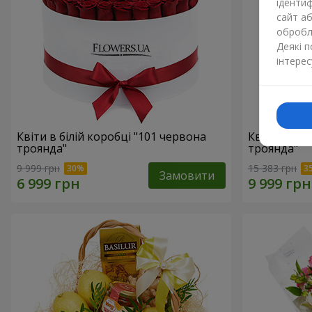
ідентиф
сайт а
обробля
Деякі 
інтерес
Квіти в білій коробці "101 червона
Квіти в біл
троянда"
троянда"
9 999 грн
15 383 грн
Замовити