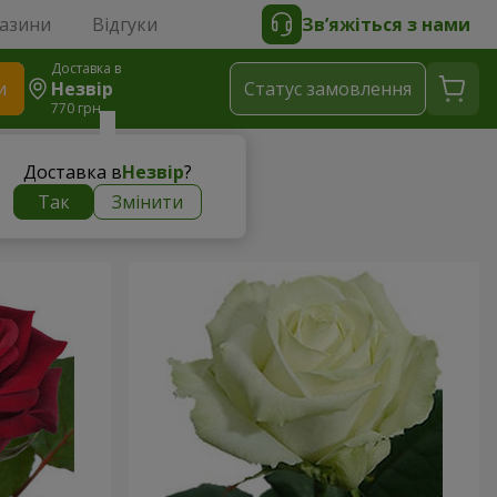
газини
Відгуки
Зв’яжіться з нами
Доставка в
и
Незвір
Статус замовлення
770 грн
Доставка в
Незвір
?
Так
Змінити