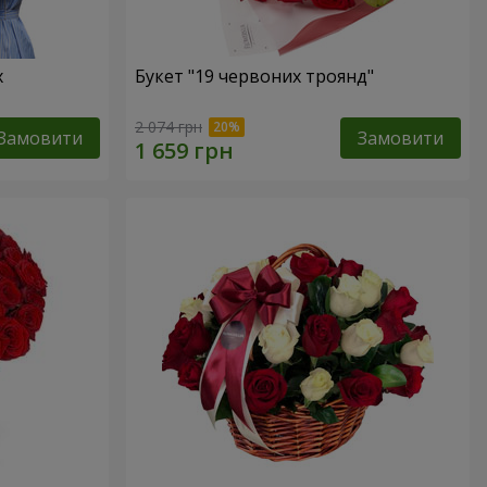
х
Букет "19 червоних троянд"
2 074 грн
Замовити
Замовити