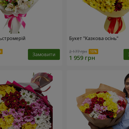
льстромерій
Букет "Казкова осінь"
2 177 грн
Замовити