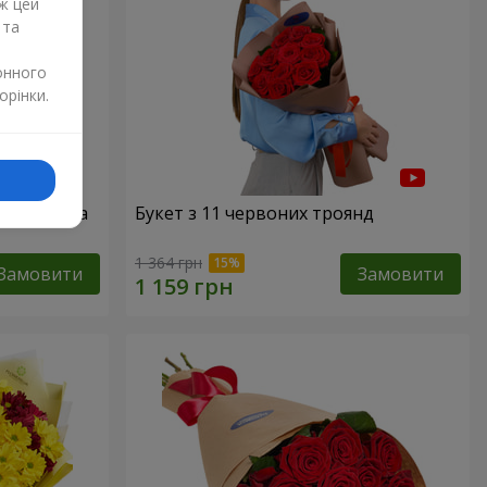
ж цей
 та
онного
орінки.
51 червона
Букет з 11 червоних троянд
1 364 грн
Замовити
Замовити