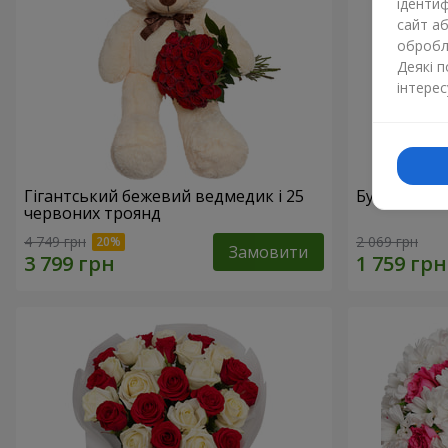
ідентиф
сайт а
обробля
Деякі 
інтерес
Гігантський бежевий ведмедик і 25
Букет з 21
червоних троянд
4 749 грн
2 069 грн
Замовити