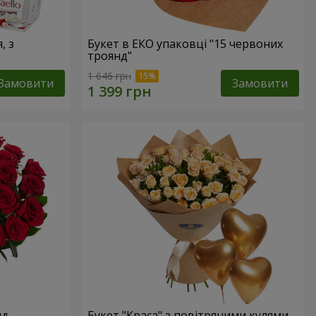
, з
Букет в ЕКО упаковці "15 червоних
троянд"
1 646 грн
Замовити
Замовити
нд
Букет "Краса" з повітряними кулями