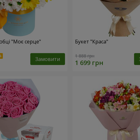
обці "Моє серце"
Букет "Краса"
1 888 грн
Замовити