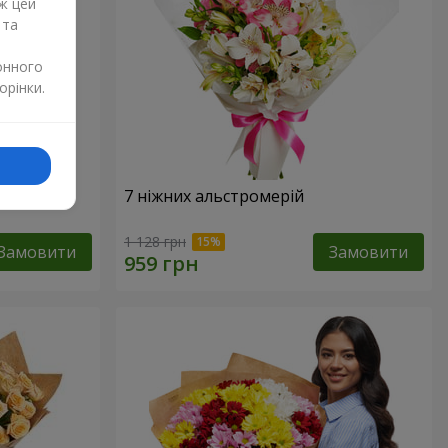
ж цей
 та
онного
орінки.
7 ніжних альстромерій
1 128 грн
Замовити
Замовити