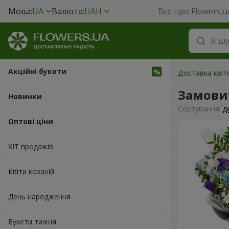
Мова:
UA
Валюта:
UAH
Все про Flowers.u
Акційні букети
Доставка квіті
Замови
Новинки
Сортування:
д
Оптові ціни
ХІТ продажів
Квіти коханій
День народження
Букети тижня