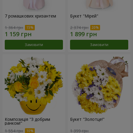
7 ромашкових хризантем
Букет "Мірей"
1 364 грн
2 374 грн
Замовити
Замовити
Композиція "З добрим
Букет "Золотце!"
ранком!"
1 554 грн
1 399 грн