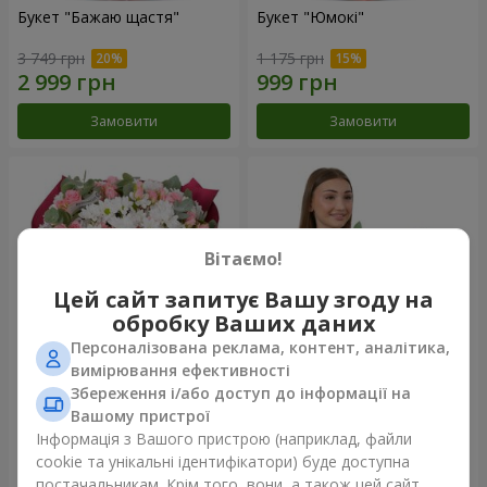
Букет "Бажаю щастя"
Букет "Юмокі"
3 749 грн
1 175 грн
Замовити
Замовити
Вітаємо!
Цей сайт запитує Вашу згоду на
обробку Ваших даних
Персоналізована реклама, контент, аналітика,
вимірювання ефективності
Збереження і/або доступ до інформації на
Букет "Чарівність ніжності"
Композиція "Білосніжна
гармонія"
Вашому пристрої
3 324 грн
2 879 грн
Інформація з Вашого пристрою (наприклад, файли
cookie та унікальні ідентифікатори) буде доступна
постачальникам. Крім того, вони, а також цей сайт