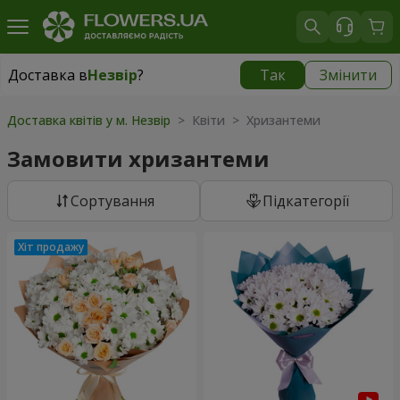
Доставка в
Незвір
?
Так
Змінити
Доставка в
Незвір
|
770 грн
Доставка квітів у м. Незвір
> Квіти > Хризантеми
Замовити хризантеми
Сортування
Підкатегорії