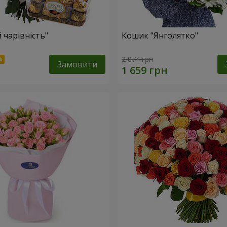
 чарівність"
Кошик "Янголятко"
2 074 грн
Замовити