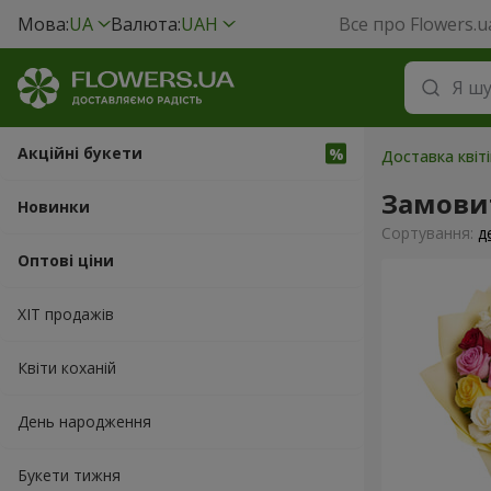
Мова:
UA
Валюта:
UAH
Все про Flowers.u
Акційні букети
Доставка квіті
Замови
Новинки
Сортування:
д
Оптові ціни
ХІТ продажів
Квіти коханій
День народження
Букети тижня