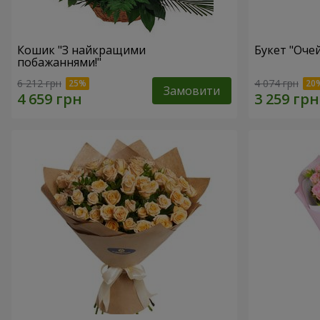
Кошик "З найкращими
Букет "Очей
побажаннями!"
6 212 грн
4 074 грн
Замовити