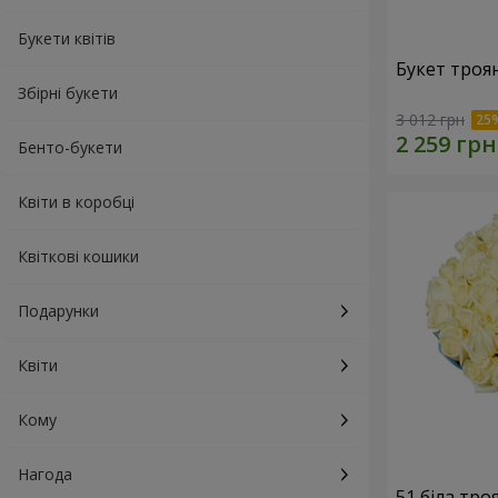
Букети квітів
Букет троя
Збірні букети
3 012 грн
Бенто-букети
Квіти в коробці
Квіткові кошики
Подарунки
Квіти
Кому
Нагода
51 біла тро