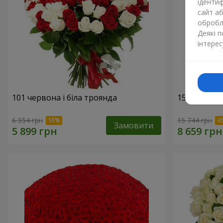
ідентиф
сайт а
обробля
Деякі 
інтерес
101 червона і біла троянда
151 червон
6 554 грн
15 744 грн
Замовити