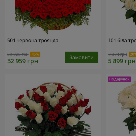
501 червона троянда
101 біла тр
59 925 грн
7 374 грн
Замовити