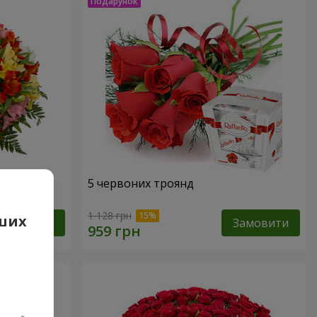
арель"
5 червоних троянд
1 128 грн
аших
Замовити
Замовити