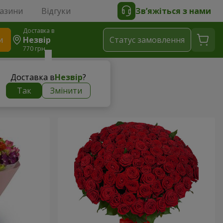
газини
Відгуки
Зв’яжіться з нами
Доставка в
и
Незвір
Статус замовлення
770 грн
Доставка в
Незвір
?
Так
Змінити