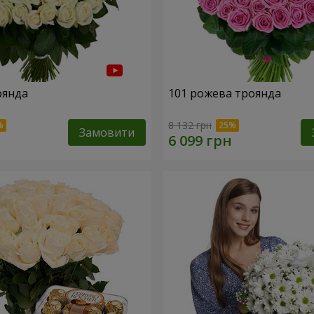
оянда
101 рожева троянда
8 132 грн
Замовити