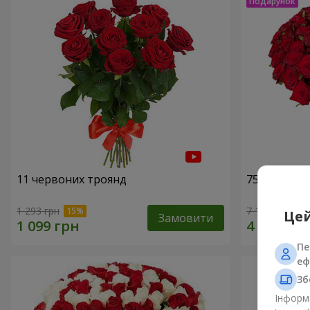
11 червоних троянд
75 червони
1 293 грн
7 141 грн
Цей
Замовити
Пе
еф
Зб
Інформа