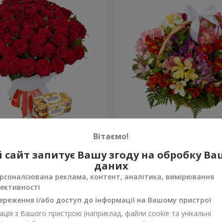
х троянд
Кошик альстромерій "Акв
Вітаємо!
3 528 грн
 сайт запитує Вашу згоду на обробку В
Замовити
даних
рсоналізована реклама, контент, аналітика, вимірювання
ективності
ереження і/або доступ до інформації на Вашому пристрої
ція з Вашого пристрою (наприклад, файли cookie та унікальні