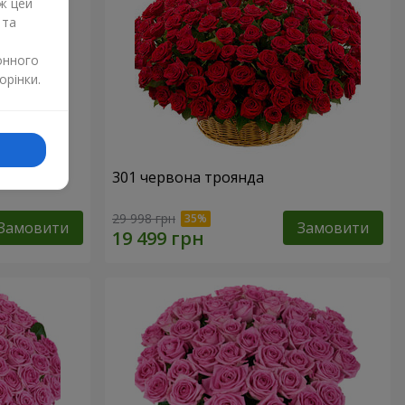
ж цей
 та
онного
орінки.
нда
301 червона троянда
29 998 грн
Замовити
Замовити