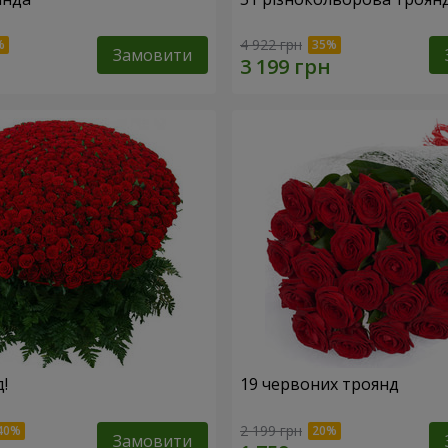
4 922 грн
Замовити
!
19 червоних троянд
2 199 грн
Замовити