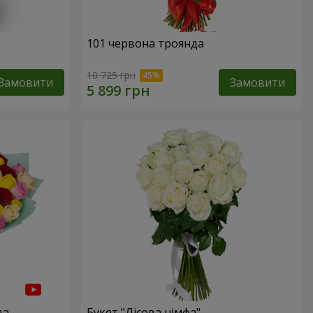
101 червона троянда
10 725 грн
Замовити
Замовити
да
Букет "Лісова німфа"