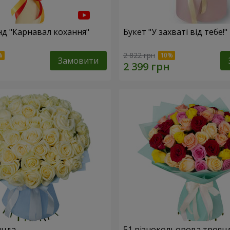
нд "Карнавал кохання"
Букет "У захваті від тебе!"
2 822 грн
Замовити
янда
51 різнокольорова троян