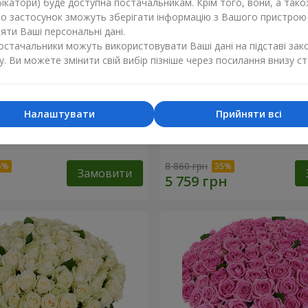
ікатори) буде доступна постачальникам. Крім того, вони, а тако
бо застосунок зможуть зберігати інформацію з Вашого пристрою
ти Ваші персональні дані.
постачальники можуть використовувати Ваші дані на підставі зак
у. Ви можете змінити свій вибір пізніше через посилання внизу ст
Налаштувати
Прийняти всі
а троянда
101 різнокольорова троя
8 860 грн
Замовити