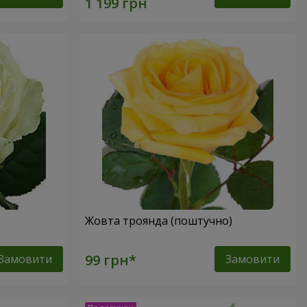
Жовта троянда (поштучно)
Замовити
Замовити