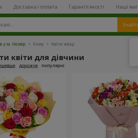
a
Доставка і оплата
Гарантії якості
Наші ма
Знайт
в у м. Незвір
> Кому > Квіти жінці
ти квіти для дівчини
ешевше
дорожче
популярні