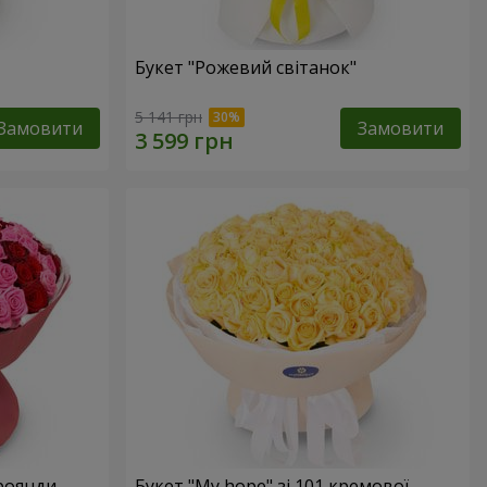
Букет "Рожевий світанок"
5 141 грн
Замовити
Замовити
троянди
Букет "My hope" зі 101 кремової