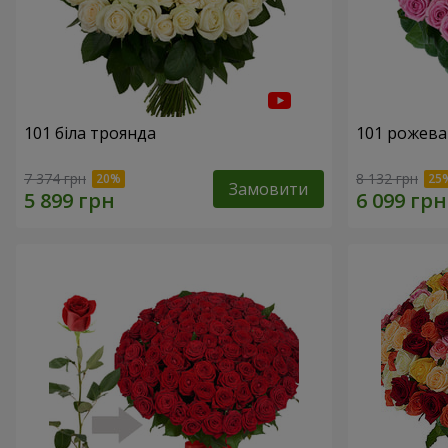
101 біла троянда
101 рожева
7 374 грн
8 132 грн
Замовити