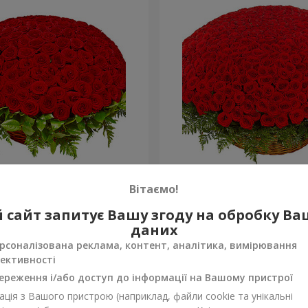
а троянда
501 червона троянда
Вітаємо!
59 925 грн
 сайт запитує Вашу згоду на обробку В
Замовити
даних
рсоналізована реклама, контент, аналітика, вимірювання
ективності
ереження і/або доступ до інформації на Вашому пристрої
ція з Вашого пристрою (наприклад, файли cookie та унікальні