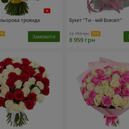
ольорова троянда
Букет "Ти - мій Всесвіт"
12 799 грн
Замовити