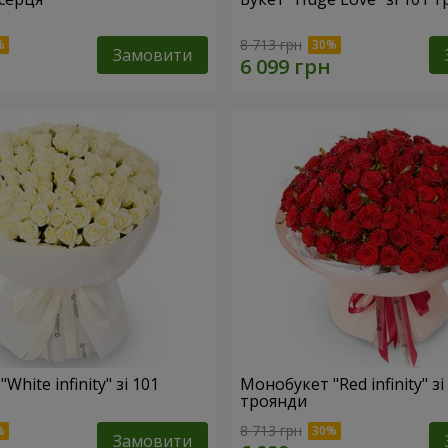
8 713 грн
Замовити
hite infinity" зі 101
Монобукет "Red infinity" зі
троянди
8 713 грн
Замовити