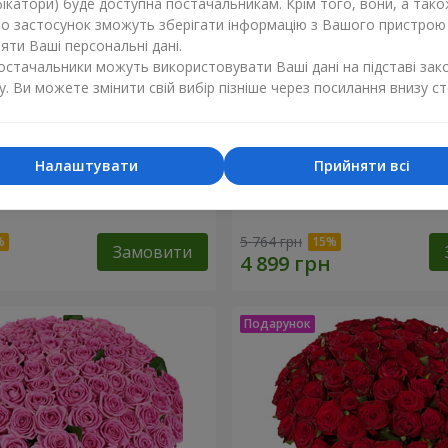
ікатори) буде доступна постачальникам. Крім того, вони, а тако
бо застосунок зможуть зберігати інформацію з Вашого пристрою
ти Ваші персональні дані.
постачальники можуть використовувати Ваші дані на підставі зак
у. Ви можете змінити свій вибір пізніше через посилання внизу ст
Налаштувати
Прийняти всі
оянд
51 біла хризантема
5 764 грн
Замовити