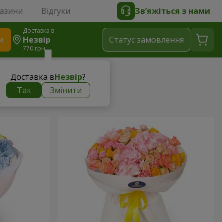
газини
Відгуки
Зв’яжіться з нами
Доставка в
и
Незвір
Статус замовлення
770 грн
Доставка в
Незвір
?
Так
Змінити