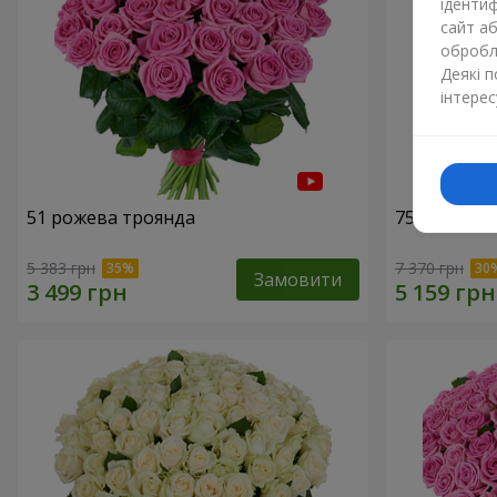
ідентиф
сайт а
обробля
Деякі 
інтерес
51 рожева троянда
75 білих тр
5 383 грн
7 370 грн
Замовити