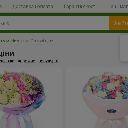
a
Доставка і оплата
Гарантії якості
Наші ма
Знайт
в у м. Незвір
> Оптові ціни
ціни
ешевше
дорожче
популярні