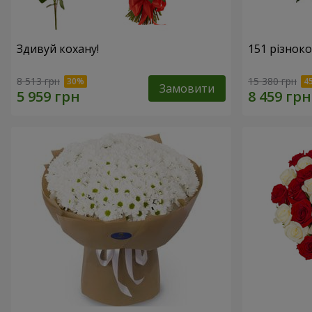
Здивуй кохану!
151 різнок
8 513 грн
15 380 грн
Замовити