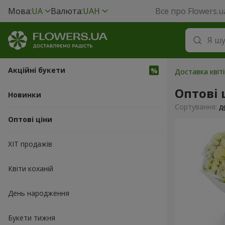
Мова:
UA
Валюта:
UAH
Все про Flowers.u
Акційні букети
Доставка квіті
Оптові 
Новинки
Сортування:
д
Оптові ціни
ХІТ продажів
Квіти коханій
День народження
Букети тижня