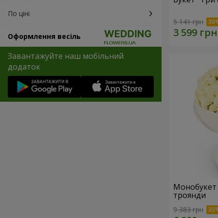
По ціні
5 141 грн
Оформлення весіль
Завантажуйте наш мобільний
додаток
Монобукет "W
троянди
9 383 грн