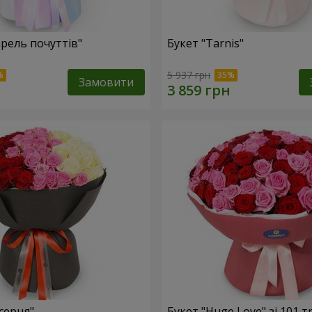
арель почуттів"
Букет "Tarnis"
5 937 грн
Замовити
серця"
Букет "Huge Love" зі 101 