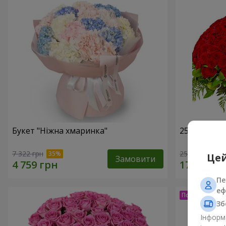
Букет "Ніжна хмаринка"
251 червон
7 322 грн
25 570 грн
Цей
Замовити
Пе
еф
Зб
Інформа