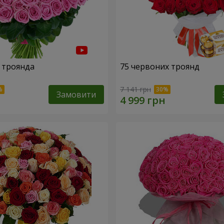
 троянда
75 червоних троянд
7 141 грн
Замовити