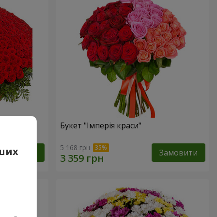
Букет "Імперія краси"
5 168 грн
аших
Замовити
Замовити