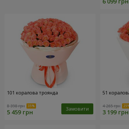
101 коралова троянда
51 коралов
8 398 грн
4 265 грн
Замовити