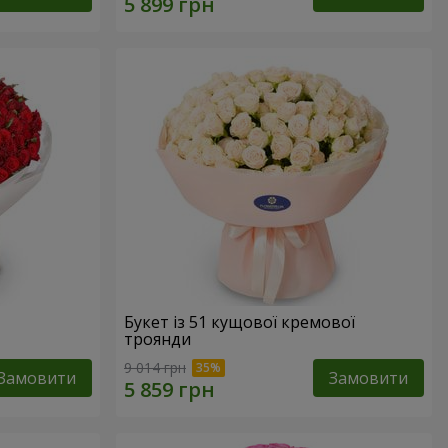
Букет із 51 кущової кремової
троянди
9 014 грн
Замовити
Замовити