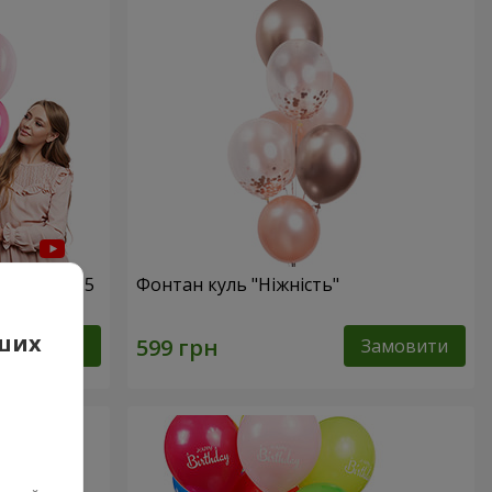
и диво!" - 5
Фонтан куль "Ніжність"
аших
Замовити
Замовити