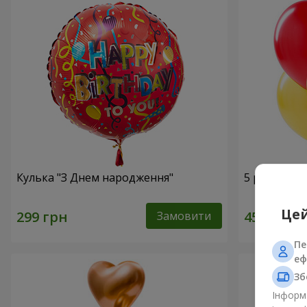
Кулька "З Днем народження"
5 різнокол
Цей
Замовити
Пе
еф
Зб
Інформа