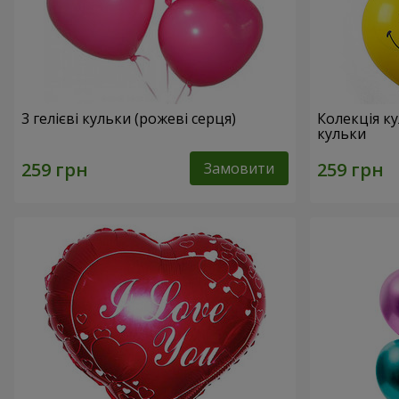
3 гелієві кульки (рожеві серця)
Колекція ку
кульки
Замовити