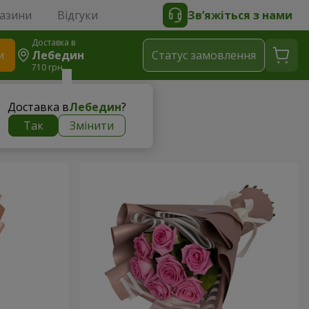
газини
Відгуки
Зв’яжіться з нами
Доставка в
и
Лебедин
Статус замовлення
710 грн
Доставка в
Лебедин
?
Так
Змінити