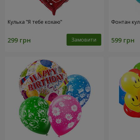
Кулька "Я тебе кохаю"
Фонтан куль
Замовити