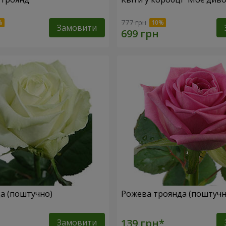
777 грн
Замовити
да (поштучно)
Рожева троянда (поштучн
Замовити