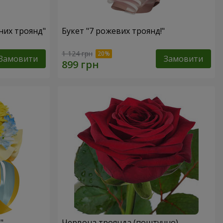
оних троянд"
Букет "7 рожевих троянд!"
1 124 грн
Замовити
Замовити
"
Червона троянда (поштучно)