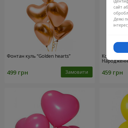
ідентиф
сайт а
обробля
Деякі 
інтерес
Фонтан куль “Golden hearts”
Колекція к
Народження!
Замовити