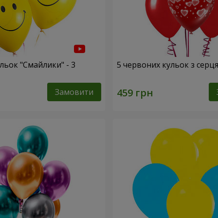
льок "Смайлики" - 3
5 червоних кульок з серц
Замовити