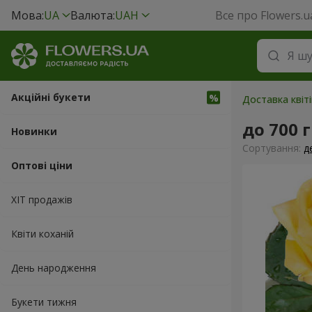
Мова:
UA
Валюта:
UAH
Все про Flowers.u
Акційні букети
Доставка квіт
до 700 
Новинки
Сортування:
д
Оптові ціни
ХІТ продажів
Квіти коханій
День народження
Букети тижня