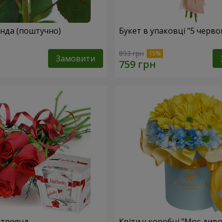
Жовта троянда (поштучно)
Букет в упаковці "5 черв
893 грн
Замовити
 троянд
Квіти у коробці "Моє диво