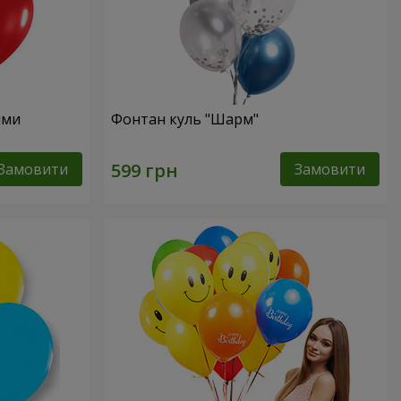
ями
Фонтан куль "Шарм"
Замовити
Замовити