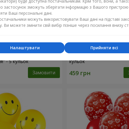
ікатори) буде доступна постачальникам. Крім того, вони, а тако
бо застосунок зможуть зберігати інформацію з Вашого пристрою
ти Ваші персональні дані.
постачальники можуть використовувати Ваші дані на підставі зак
у. Ви можете змінити свій вибір пізніше через посилання внизу ст
Налаштувати
Прийняти всі
ульок "З Днем
Колекція кульок "Коханій М
" - 5 кульок
кульок
Замовити