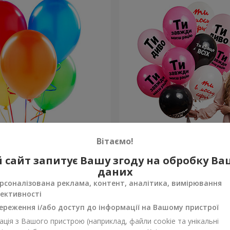
ьорових гелієвих кульок
Колекція кульок для неї "Т
Вітаємо!
кульок
 сайт запитує Вашу згоду на обробку В
Замовити
даних
рсоналізована реклама, контент, аналітика, вимірювання
ективності
ереження і/або доступ до інформації на Вашому пристрої
ція з Вашого пристрою (наприклад, файли cookie та унікальні