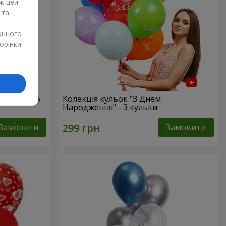
ж цей
 та
онного
орінки.
атусі!" - 5
Колекція кульок "З Днем
Народження" - 3 кульки
Замовити
Замовити