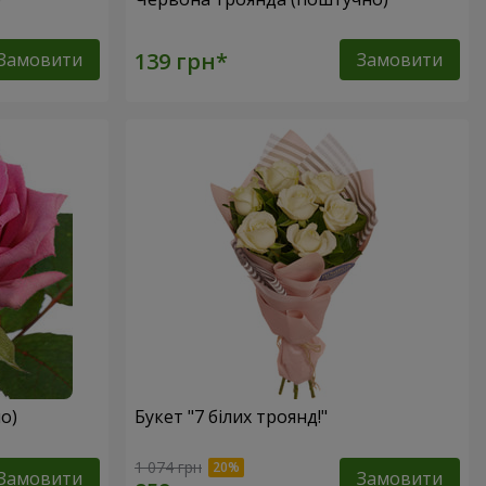
Замовити
Замовити
о)
Букет "7 білих троянд!"
1 074 грн
Замовити
Замовити