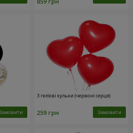
3 гелієві кульки (червоні серця)
Замовити
Замовити