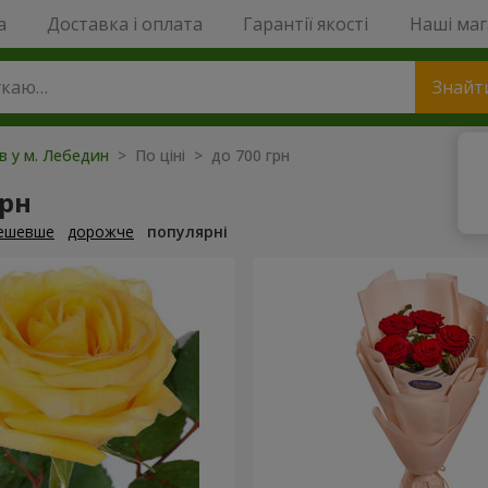
a
Доставка і оплата
Гарантії якості
Наші ма
Знайт
ів у м. Лебедин
> По ціні > до 700 грн
грн
ешевше
дорожче
популярні