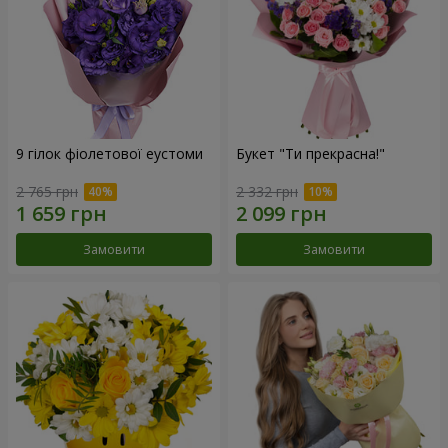
9 гілок фіолетової еустоми
Букет "Ти прекрасна!"
2 765 грн
2 332 грн
Замовити
Замовити