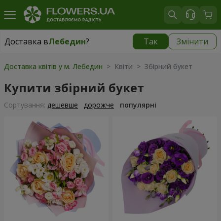
Доставка в
Лебедин
?
Так
Змінити
Доставка в
Лебедин
|
710 грн
Доставка квітів у м. Лебедин
> Квіти > Збірний букет
Купити збірний букет
Сортування:
дешевше
дорожче
популярні