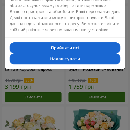
або застосунок зможуть зберігати інформацію з
Вашого пристрою та обробляти Ваші персональні дані.
Деякі постачальники можуть використовувати Ваші
дані на підставі законного інтересу. Ви можете змінити
свій вибір пізніше через посилання внизу сторінки.
Прийняти всі
Налаштувати
Квіти в коробці "Бароко"
Букет "Рожевий смак ванілі"
4 570 грн
1 954 грн
Замовити
Замовити