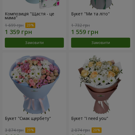
Композиція "Щастя - це
Букет "Ми та літо"
мама"
1 699 грн
1 732 грн
Замовити
Замовити
Букет "Смак щербету"
Букет "I need you"
3 874 грн
2 074 грн