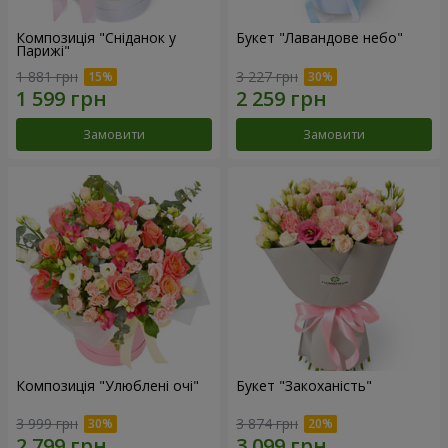
Композиція "Сніданок у
Букет "Лавандове небо"
Парижі"
1 881 грн
3 227 грн
Замовити
Замовити
Композиція "Улюблені очі"
Букет "Закоханість"
3 999 грн
3 874 грн