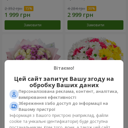
2 352 грн
4 284 грн
Замовити
Замовити
Вітаємо!
Цей сайт запитує Вашу згоду на
обробку Ваших даних
Персоналізована реклама, контент, аналітика,
Букет "Дежавю"
Квіти в коробці "Моє серце"
вимірювання ефективності
Збереження і/або доступ до інформації на
2 822 грн
1 364 грн
Вашому пристрої
Інформація з Вашого пристрою (наприклад, файли
cookie та унікальні ідентифікатори) буде доступна
Замовити
Замовити
постачальникам. Крім того, вони, а також цей сайт