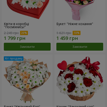
Квіти в коробці
Букет "Ніжне кохання"
"Посміхнись!"
2 249 грн
1 621 грн
Замовити
Замовити
Букет "Квітковий бал"
Кошик "Закоханий сад"