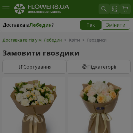
Доставка в
Лебедин
?
Так
Змінити
Доставка в
Лебедин
|
710 грн
Доставка квітів у м. Лебедин
> Квіти > Гвоздики
Замовити гвоздики
Сортування
Підкатегорії