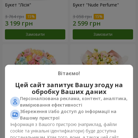
Букет "Лісія"
Букет "Nude Perfume"
3 764 грн
3 058 грн
Замовити
Замовити
Вітаємо!
Цей сайт запитує Вашу згоду на
обробку Ваших даних
Персоналізована реклама, контент, аналітика,
вимірювання ефективності
Збереження і/або доступ до інформації на
Букет "Ніжність світанку"
Букет "Дотик ніжності"
Вашому пристрої
4 799 грн
2 999 грн
Інформація з Вашого пристрою (наприклад, файли
cookie та унікальні ідентифікатори) буде доступна
постачальникам. Крім того, вони, а також цей сайт