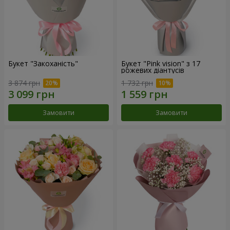
Букет "Закоханість"
Букет "Pink vision" з 17
рожевих діантусів
3 874 грн
1 732 грн
Замовити
Замовити