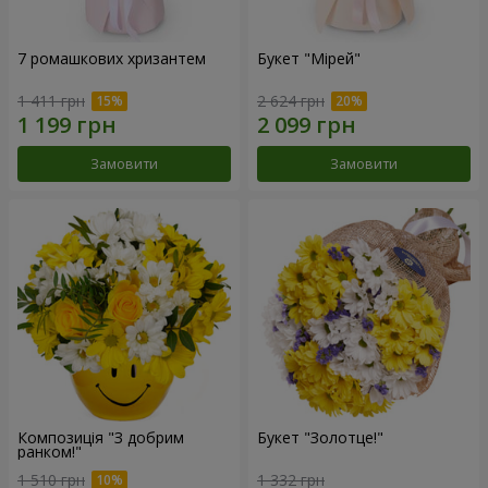
7 ромашкових хризантем
Букет "Мірей"
1 411 грн
2 624 грн
Замовити
Замовити
Композиція "З добрим
Букет "Золотце!"
ранком!"
1 510 грн
1 332 грн