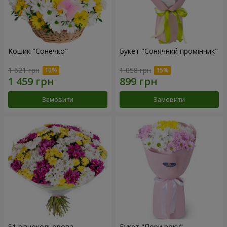
Кошик "Сонечко"
Букет "Сонячний промінчик"
1 621 грн
1 058 грн
Замовити
Замовити
51 різнокольорова
Букет "Пори року"