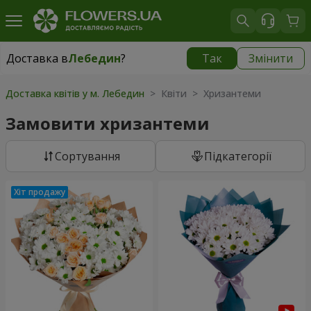
Доставка в
Лебедин
?
Так
Змінити
Доставка в
Лебедин
|
710 грн
Доставка квітів у м. Лебедин
> Квіти > Хризантеми
Замовити хризантеми
Сортування
Підкатегорії