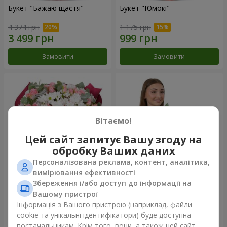
Букет "Бажаю щастя"
Букет "Юмокі"
4 374 грн
1 175 грн
Замовити
Замовити
Вітаємо!
Цей сайт запитує Вашу згоду на
обробку Ваших даних
Персоналізована реклама, контент, аналітика,
вимірювання ефективності
Збереження і/або доступ до інформації на
Букет "Чарівність ніжності"
Композиція "Білосніжна
гармонія"
Вашому пристрої
3 449 грн
3 012 грн
Інформація з Вашого пристрою (наприклад, файли
cookie та унікальні ідентифікатори) буде доступна
постачальникам. Крім того, вони, а також цей сайт