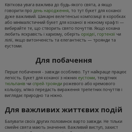
Квіткова увага важлива до будь-якого свята, а якщо
говорити про
день народження
, то тут букет для коханої
дуже важливий. Шикарні велетенські композиції в коробках
або мінімалістичний букет для коханої в ніжному крафті —
вибирайте те, що створить свято почуттів. Якщо кохана
любить яскравість і харизму, оберіть
орхідеї
,
гортензії
чи
лілії, якщо витонченість та елегантність — троянди та
еустоми.
Для побачення
Перше побачення - завжди особливо. Тут найкраще працює
легкість. Букет для коханої з ніжних
еустоми
, тендітних
тюльпанів
чи
спрей-троянди
рожевого або кремового
кольору, м’яко передасть вираження трепетних почуттів і
виглядає природно та ніжно.
Для важливих життєвих подій
Балувати своїх других половинок варто завжди. Не тільки
сімейні свята мають значення. Важливий виступ, захист