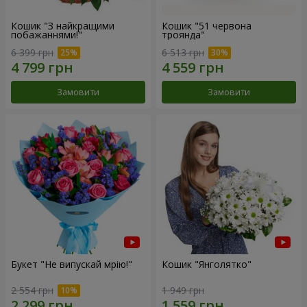
Кошик "З найкращими
Кошик "51 червона
побажаннями!"
троянда"
6 399 грн
6 513 грн
Замовити
Замовити
Букет "Не випускай мрію!"
Кошик "Янголятко"
2 554 грн
1 949 грн