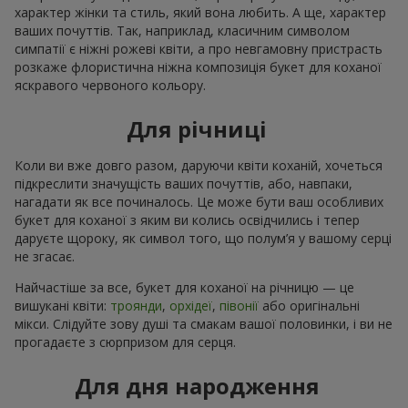
характер жінки та стиль, який вона любить. А ще, характер
ваших почуттів. Так, наприклад, класичним символом
симпатії є ніжні рожеві квіти, а про невгамовну пристрасть
розкаже флористична ніжна композиція букет для коханої
яскравого червоного кольору.
Для річниці
Коли ви вже довго разом, даруючи квіти коханій, хочеться
підкреслити значущість ваших почуттів, або, навпаки,
нагадати як все починалось. Це може бути ваш особливих
букет для коханої з яким ви колись освідчились і тепер
даруєте щороку, як символ того, що полум’я у вашому серці
не згасає.
Найчастіше за все, букет для коханої на річницю — це
вишукані квіти:
троянди
,
орхідеї
,
півонії
або оригінальні
мікси. Слідуйте зову душі та смакам вашої половинки, і ви не
прогадаєте з сюрпризом для серця.
Для дня народження