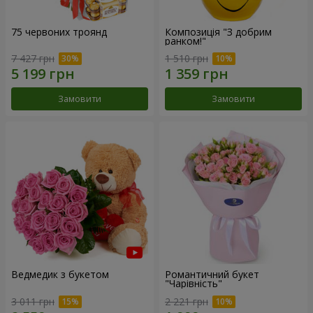
75 червоних троянд
Композиція "З добрим
ранком!"
7 427 грн
1 510 грн
Замовити
Замовити
Ведмедик з букетом
Романтичний букет
"Чарівність"
3 011 грн
2 221 грн