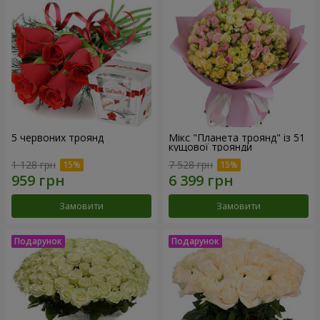
5 червоних троянд
Мікс "Планета троянд" із 51
кущової троянди
1 128 грн
7 528 грн
Замовити
Замовити