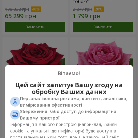
тобою"
108 832 грн
2 249 грн
Замовити
Замовити
Вітаємо!
Цей сайт запитує Вашу згоду на
обробку Ваших даних
Персоналізована реклама, контент, аналітика,
Червона троянда
Рожева троянда (поштучно)
вимірювання ефективності
(поштучно)
Збереження і/або доступ до інформації на
Вашому пристрої
Інформація з Вашого пристрою (наприклад, файли
cookie та унікальні ідентифікатори) буде доступна
Замовити
Замовити
постачальникам. Крім того, вони, а також цей сайт