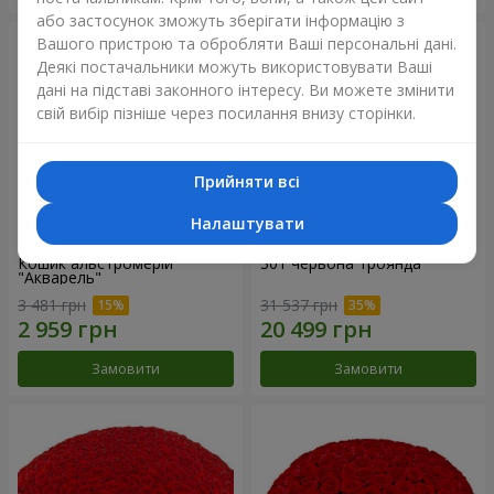
або застосунок зможуть зберігати інформацію з
Вашого пристрою та обробляти Ваші персональні дані.
Деякі постачальники можуть використовувати Ваші
дані на підставі законного інтересу. Ви можете змінити
свій вибір пізніше через посилання внизу сторінки.
Прийняти всі
Налаштувати
Кошик альстромерій
301 червона троянда
"Акварель"
3 481 грн
31 537 грн
Замовити
Замовити