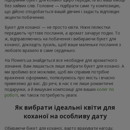
без зайвих слів. Головне — підібрати саме ту композицію,
що дійсно сподобається вашій дівчині і задасть відповідні
акценти побаченню.
Букет для коханої — не просто квіти. Ніжні пелюстки
передають чуттєве послання, а аромат зачарує подих. То
ж, відправляючись на побачення і вибираючи букет для
коханої, докладіть зусиль, щоб ваше маленьке послання з
любов’ю вразило в саме серденько.
На Flowers.ua знайдеться все необхідне для ароматного
зізнання. Вам лишається лише вибрати букет для коханої. А
ми зробимо все можливе, щоб він справив потрібне
враження: оформимо, попіклуємось про якість і вчасно
привеземо до вас. До речі, в нас є не лише романтичні
подарунки, а й вишукані композиції для ваших
колег по
роботі
, які також потребують уваги.
Як вибрати ідеальні квіти для
коханої на особливу дату
Обираючи букет для коханої, варто врахувати нагоду,