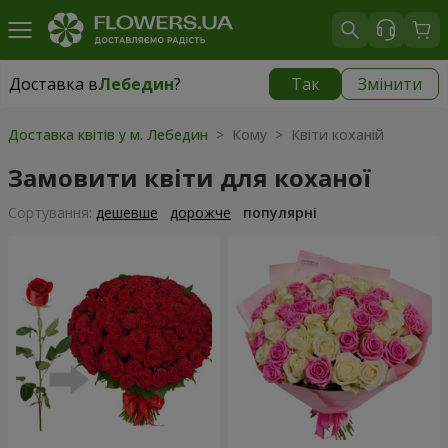
Доставка в
Лебедин
?
Так
Змінити
Доставка в
Лебедин
|
710 грн
Доставка квітів у м. Лебедин
> Кому > Квіти коханій
Замовити квіти для коханої
Сортування:
дешевше
дорожче
популярні