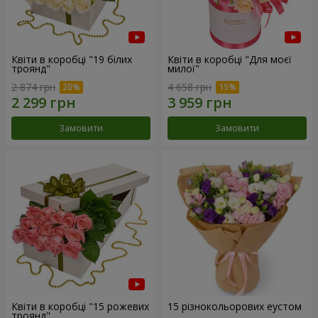
Квіти в коробці "19 білих
Квіти в коробці "Для моєї
троянд"
милої"
2 874 грн
4 658 грн
Замовити
Замовити
Квіти в коробці "15 рожевих
15 різнокольорових еустом
троянд"