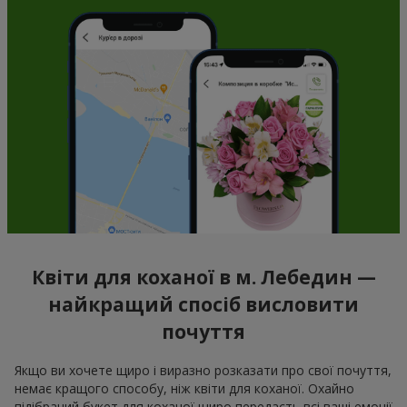
Квіти для коханої в м. Лебедин —
найкращий спосіб висловити
почуття
Якщо ви хочете щиро і виразно розказати про свої почуття,
немає кращого способу, ніж квіти для коханої. Охайно
підібраний букет для коханої щиро передасть всі ваші емоції