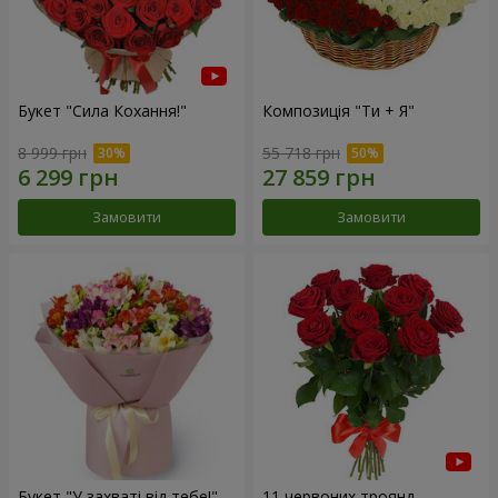
Букет "Сила Кохання!"
Композиція "Ти + Я"
8 999 грн
55 718 грн
Замовити
Замовити
Букет "У захваті від тебе!"
11 червоних троянд