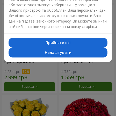
або застосунок зможуть зберігати інформацію з
Вашого пристрою та обробляти Ваші персональні дані.
Деякі постачальники можуть використовувати Ваші
дані на підставі законного інтересу. Ви можете змінити
свій вибір пізніше через посилання внизу сторінки.
Прийняти всі
Налаштувати
Букет "Хрещатик"
Букет "Ми та літо"
4 284 грн
1 732 грн
Замовити
Замовити