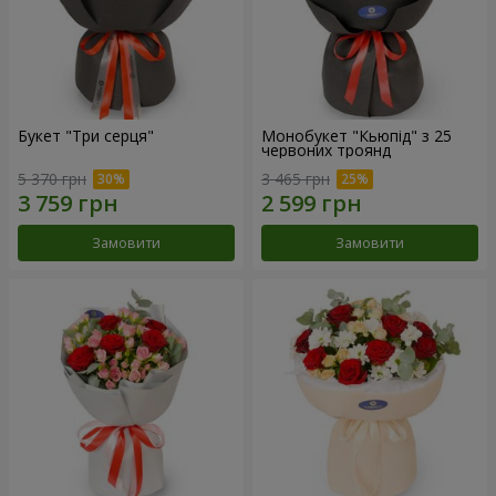
Букет "Три серця"
Монобукет "Кьюпід" з 25
червоних троянд
5 370 грн
3 465 грн
Замовити
Замовити