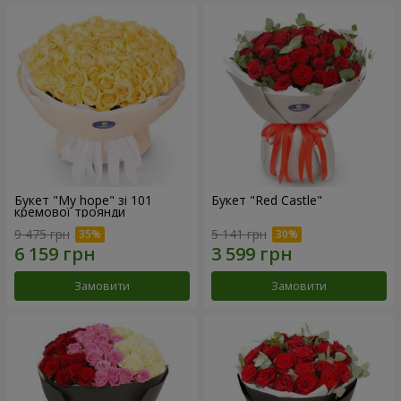
Букет "My hope" зі 101
Букет "Red Castle"
кремової троянди
9 475 грн
5 141 грн
Замовити
Замовити