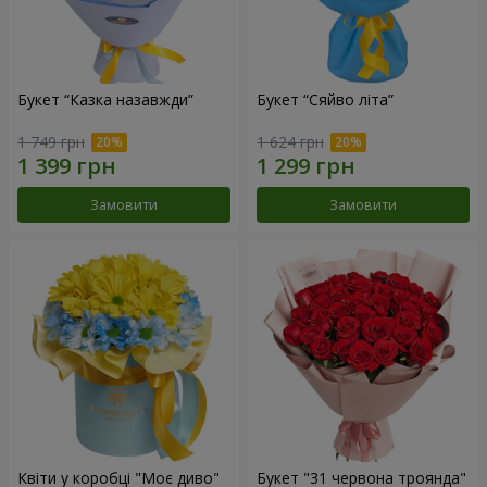
Букет “Казка назавжди”
Букет “Сяйво літа”
1 749 грн
1 624 грн
Замовити
Замовити
Квіти у коробці "Моє диво"
Букет "31 червона троянда"