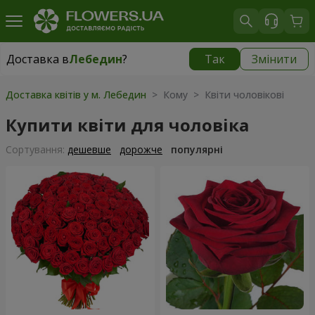
Доставка в
Лебедин
?
Так
Змінити
Доставка в
Лебедин
|
710 грн
Доставка квітів у м. Лебедин
> Кому > Квіти чоловікові
Купити квіти для чоловіка
Сортування:
дешевше
дорожче
популярні