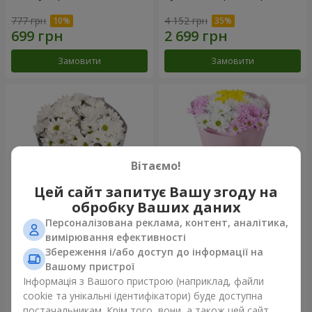
777 грн
4 152 грн
Замовити
Замовити
Вітаємо!
Цей сайт запитує Вашу згоду на
обробку Ваших даних
Персоналізована реклама, контент, аналітика,
Букет "Кіото" з 5 білих
Букет "Пори року"
вимірювання ефективності
хризантем
Збереження і/або доступ до інформації на
1 066 грн
1 199 грн
Вашому пристрої
Інформація з Вашого пристрою (наприклад, файли
cookie та унікальні ідентифікатори) буде доступна
Замовити
Замовити
постачальникам. Крім того, вони, а також цей сайт