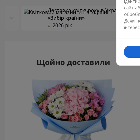
ідентиф
сайт а
Доставка квітів року в Україні
обробля
«Вибір країни»
Деякі 
2026 рік
інтерес
Щойно доставили