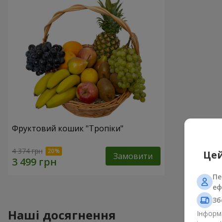
Фруктовий кошик "Тропіки"
4 374 грн
Цей
Замовити
Пе
еф
Зб
Наші досягнення
Інформа