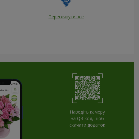
Переглянути все
Наведіть камеру
на QR-код, щоб
скачати додаток