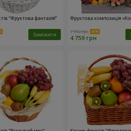
тів "Фруктова фантазія!"
Фруктова композиція «Кос
7 932 грн
Замовити
тів "Яскравий мікс"
Кошик фруктів "Фруктови