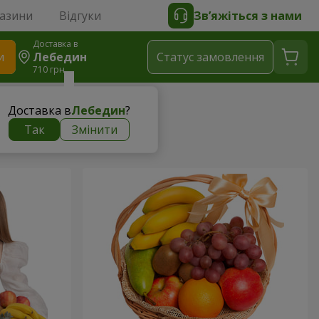
газини
Відгуки
Зв’яжіться з нами
Доставка в
и
Лебедин
Статус замовлення
710 грн
Доставка в
Лебедин
?
Так
Змінити