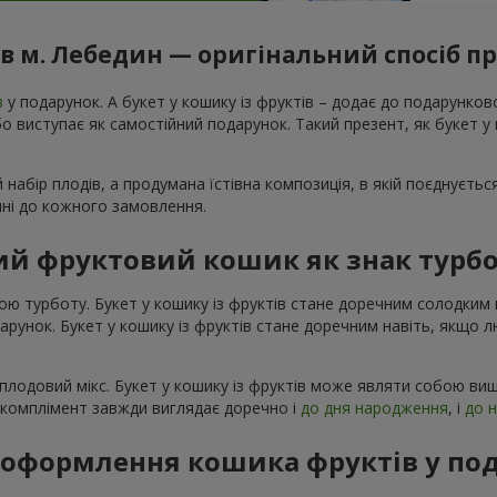
в м. Лебедин — оригінальний спосіб п
в
у подарунок. А букет у кошику із фруктів – додає до подарунко
 виступає як самостійний подарунок. Такий презент, як букет у к
 набір плодів, а продумана їстівна композиція, в якій поєднуєтьс
ечні до кожного замовлення.
й фруктовий кошик як знак турбо
ою турботу. Букет у кошику із фруктів стане доречним солодки
одарунок. Букет у кошику із фруктів стане доречним навіть, якщо 
плодовий мікс. Букет у кошику із фруктів може являти собою виш
й комплімент завжди виглядає доречно і
до дня народження
, і
до 
я оформлення кошика фруктів у по