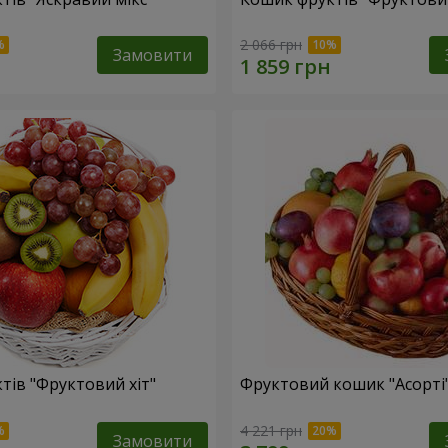
2 066 грн
Замовити
тів "Фруктовий хiт"
Фруктовий кошик "Асорті
4 221 грн
Замовити