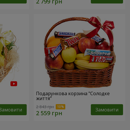
Подарункова корзина "Солодке
життя"
2 843 грн
Замовити
Замовити