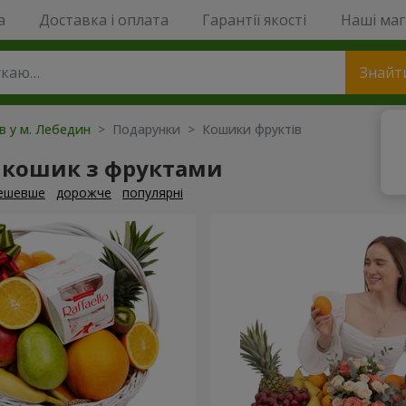
a
Доставка і оплата
Гарантії якості
Наші ма
Знайт
ів у м. Лебедин
> Подарунки > Кошики фруктів
 кошик з фруктами
ешевше
дорожче
популярні