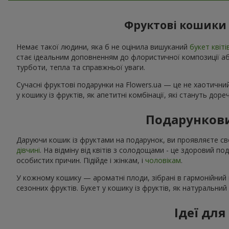
Фруктові кошики 
Немає такої людини, яка б не оцінила вишуканий
букет квіті
стає ідеальним доповненням до флористичної композиції або
турботи, тепла та справжньої уваги.
Сучасні фруктові подарунки на Flowers.ua — це не хаотичний
у кошику із фруктів, як апетитні комбінації, які стануть дор
Подарункови
Даруючи кошик із фруктами на подарунок, ви проявляєте св
дівчині
. На відміну від квітів з солодощами - це здоровий п
особистих причин. Підійде і жінкам, і
чоловікам
.
У кожному кошику — ароматні плоди, зібрані в гармонійний 
сезонних фруктів. Букет у кошику із фруктів, як натуральни
Ідеї дл