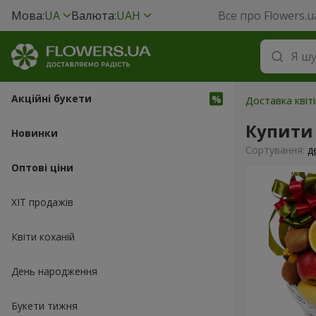
Мова:
UA
Валюта:
UAH
Все про Flowers.u
Акційні букети
Доставка квіт
Купити
Новинки
Сортування:
д
Оптові ціни
ХІТ продажів
Квіти коханій
День народження
Букети тижня