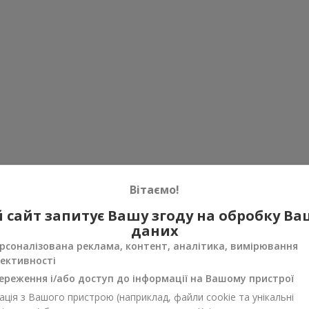
Вітаємо!
 сайт запитує Вашу згоду на обробку В
даних
рсоналізована реклама, контент, аналітика, вимірювання
ективності
ереження і/або доступ до інформації на Вашому пристрої
ція з Вашого пристрою (наприклад, файли cookie та унікальні