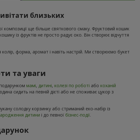
ривітати близьких
вої композиції ще більше святкового смаку. Фруктовий кошик
ошику із фруктів не просто радує око. Він створює відчуття
я колір, форма, аромат і навіть настрій. Ми створюємо букет
ти та уваги
м подарунком
мамі
,
дитині
,
колезі по роботі
або
коханій
людина сидить на певній дієті або не споживає цукор з
укану солодку корзинку або стриманий еко-набір із
народження дитини
і до певної
бізнес-події
.
дарунок