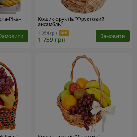
та-Ріка»
Кошик фруктів "Фруктовий
ансамбль"
1 954 грн
Замовити
Замовити
й Джаз"
Кошик фруктів "Лакомка"