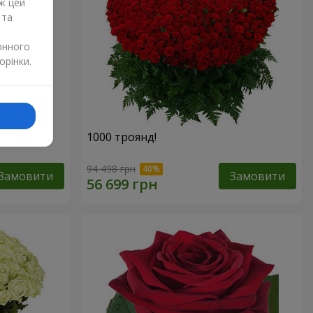
ж цей
 та
онного
орінки.
бою"
1000 троянд!
94 498 грн
Замовити
Замовити