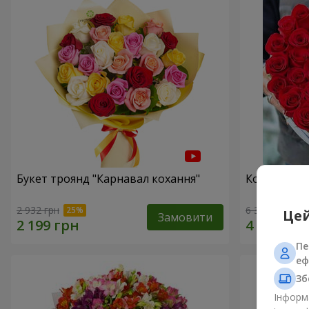
Букет троянд "Карнавал кохання"
Композиція
2 932 грн
6 345 грн
Цей
Замовити
Пе
еф
Зб
Інформа