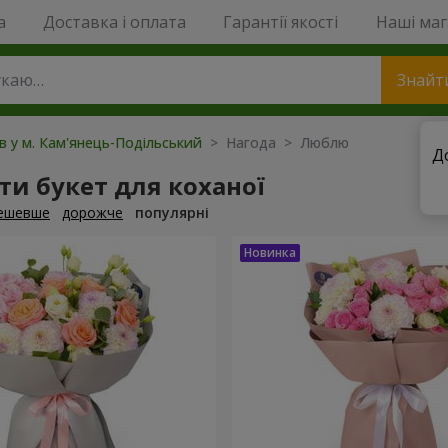
a
Доставка і оплата
Гарантії якості
Наші ма
Знайт
ів у м. Кам'янець-Подільський
> Нагода > Люблю
Д
и букет для коханої
ешевше
дорожче
популярні