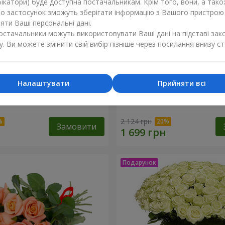
ікатори) буде доступна постачальникам. Крім того, вони, а тако
бо застосунок зможуть зберігати інформацію з Вашого пристрою
ти Ваші персональні дані.
постачальники можуть використовувати Ваші дані на підставі зак
у. Ви можете змінити свій вибір пізніше через посилання внизу ст
Налаштувати
Прийняти всі
янда
Букет з троянд "Бути з то
2 124 грн
Замовити