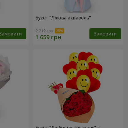
Букет "Лілова акварель"
2 212 грн
Замовити
Замовити
Букет "Любовне послання" з