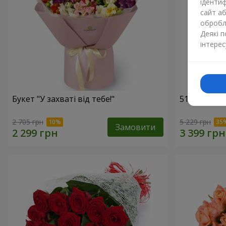
ідентиф
сайт а
обробля
Деякі 
інтерес
Букет "У захваті від тебе!"
51 біла тро
2 705 грн
5 229 грн
Замовити