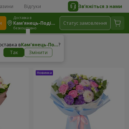
газини
Відгуки
Зв’яжіться з нами
Доставка в
и
Кам'янець-Подільський
Статус замовлення
безкоштовно
оставка в
Кам'янець-Подільський
?
Так
Змінити