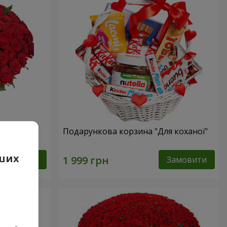
Подарункова корзина "Для коханої"
аших
Замовити
Замовити