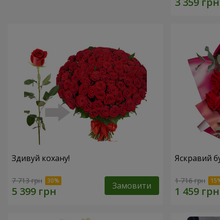
Здивуй кохану!
Яскравий б
7 713 грн
1 716 грн
Замовити