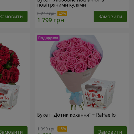
повітряними кулями
2 249 грн
Замовити
Замовити
Букет "Дотик кохання" + Raffaello
1 999 грн
Замовити
Замовити