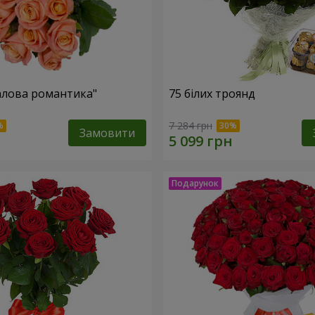
алова романтика"
75 білих троянд
7 284 грн
Замовити