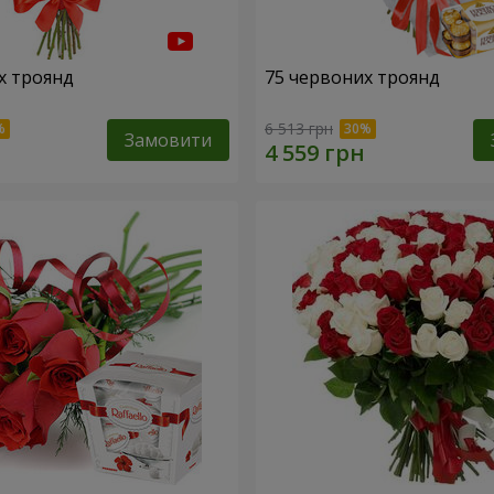
х троянд
75 червоних троянд
6 513 грн
Замовити