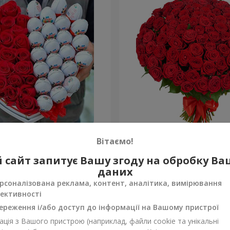
 в коробці "Коханій"
101 червона троянда
Вітаємо!
9 744 грн
 сайт запитує Вашу згоду на обробку В
Замовити
даних
рсоналізована реклама, контент, аналітика, вимірювання
ективності
ереження і/або доступ до інформації на Вашому пристрої
ція з Вашого пристрою (наприклад, файли cookie та унікальні