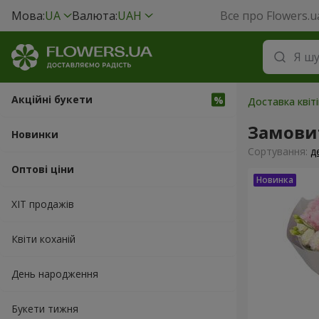
Мова:
UA
Валюта:
UAH
Все про Flowers.u
Акційні букети
Доставка квіт
Замовит
Новинки
Сортування:
д
Оптові ціни
ХІТ продажів
Квіти коханій
День народження
Букети тижня