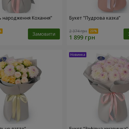
ь народження Кохання"
Букет "Пудрова казка"
2 374 грн
Замовити
льне латте"
Букет "Зефірна хмаринка"