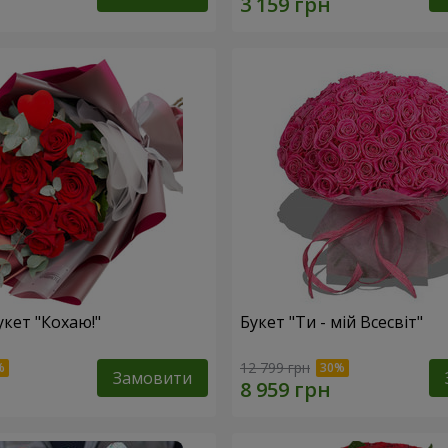
укет "Кохаю!"
Букет "Ти - мій Всесвіт"
12 799 грн
Замовити