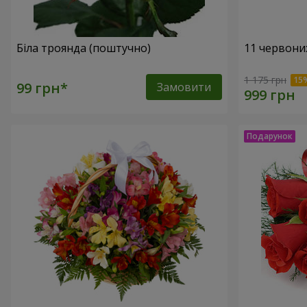
Біла троянда (поштучно)
11 червони
1 175 грн
Замовити