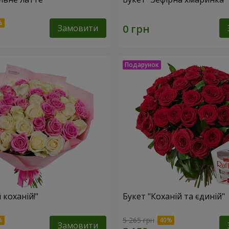
Замовити
 коханій!"
Букет "Коханій та єдиній"
5 265 грн
Замовити