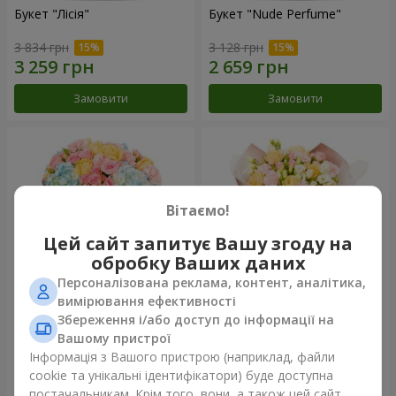
Букет "Лісія"
Букет "Nude Perfume"
3 834 грн
3 128 грн
Замовити
Замовити
Вітаємо!
Цей сайт запитує Вашу згоду на
обробку Ваших даних
Персоналізована реклама, контент, аналітика,
вимірювання ефективності
Збереження і/або доступ до інформації на
Букет "Ніжність світанку"
Букет "Дотик ніжності"
Вашому пристрої
3 999 грн
2 624 грн
Інформація з Вашого пристрою (наприклад, файли
cookie та унікальні ідентифікатори) буде доступна
постачальникам. Крім того, вони, а також цей сайт