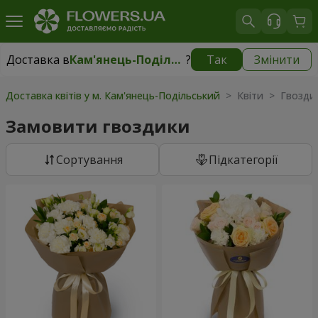
Доставка в
Кам'янець-Подільський
?
Так
Змінити
Доставка в
Кам'янець-Подільський
|
безкоштовно
Доставка квітів у м. Кам'янець-Подільський
> Квіти > Гвозди
Замовити гвоздики
Сортування
Підкатегорії