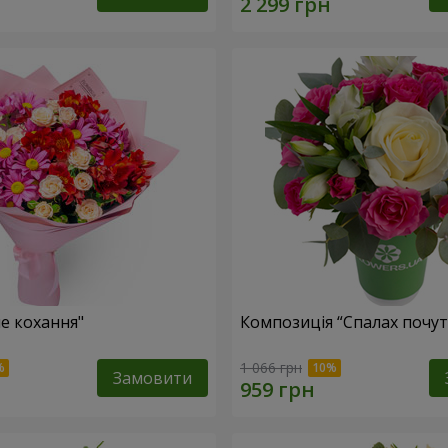
не кохання"
Композиція “Спалах почут
1 066 грн
Замовити