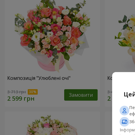
Композиція "Улюблені очі"
Композиція
3 713 грн
3 465 грн
Цей
Замовити
Пе
еф
Зб
Інформа