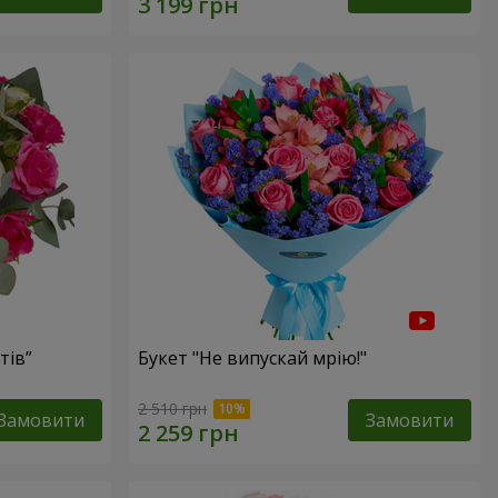
тів”
Букет "Не випускай мрію!"
2 510 грн
Замовити
Замовити