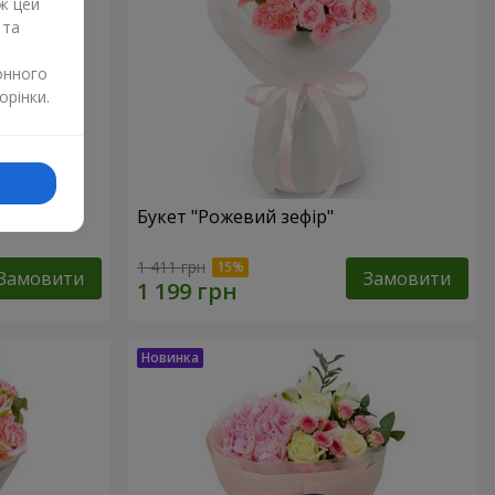
ж цей
 та
онного
орінки.
Букет "Рожевий зефір"
1 411 грн
Замовити
Замовити