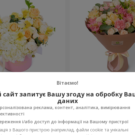
 "Absolute"
Букет "Шедевр"
Вітаємо!
2 699 грн
 сайт запитує Вашу згоду на обробку В
Замовити
даних
рсоналізована реклама, контент, аналітика, вимірювання
ективності
ереження і/або доступ до інформації на Вашому пристрої
ція з Вашого пристрою (наприклад, файли cookie та унікальні