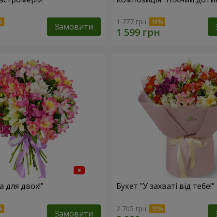
1 777 грн
Замовити
а для двох!"
Букет "У захваті від тебе!"
2 705 грн
Замовити