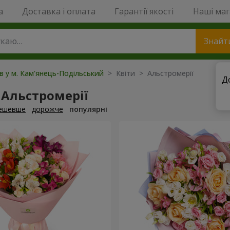
a
Доставка і оплата
Гарантії якості
Наші ма
Знайт
ів у м. Кам'янець-Подільський
> Квіти > Альстромерії
Д
 Альстромерії
ешевше
дорожче
популярні