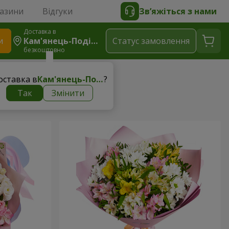
газини
Відгуки
Зв’яжіться з нами
Доставка в
и
Кам'янець-Подільський
Статус замовлення
безкоштовно
оставка в
Кам'янець-Подільський
?
Так
Змінити