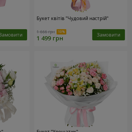
Букет квітів "Чудовий настрій"
1 666 грн
Замовити
Замовити
к"
Букет "Хрещатик"