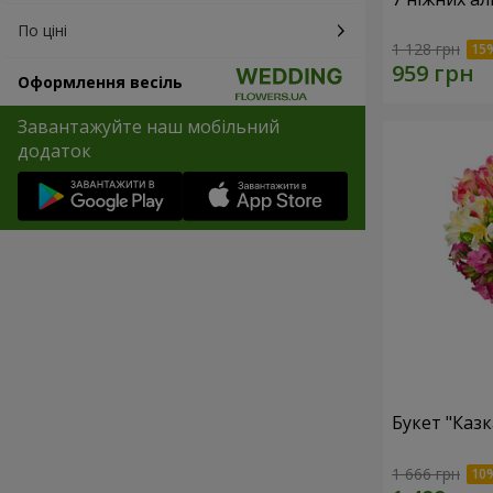
По ціні
1 128 грн
Оформлення весіль
Завантажуйте наш мобільний
додаток
Букет "Казк
1 666 грн