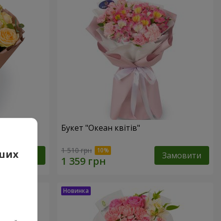
Букет "Океан квітів"
1 510 грн
аших
Замовити
Замовити