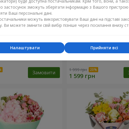
ікатори) буде доступна постачальникам. Крім того, вони, а тако
бо застосунок зможуть зберігати інформацію з Вашого пристрою
ти Ваші персональні дані.
постачальники можуть використовувати Ваші дані на підставі зак
у. Ви можете змінити свій вибір пізніше через посилання внизу ст
Налаштувати
Прийняти всі
ль"
Букет "Світлана"
1 999 грн
Замовити