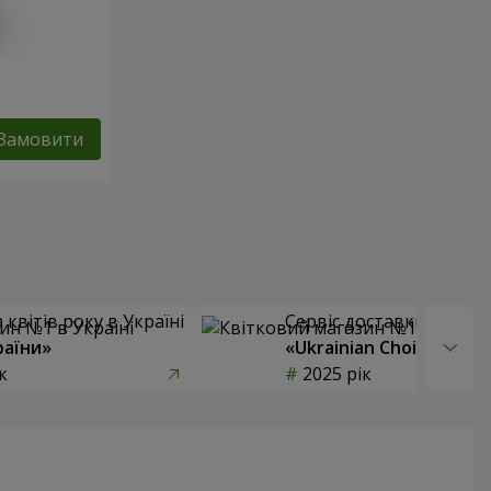
Замовити
квітів року в Україні
Сервіс доставки квітів
раїни»
«Ukrainian Choice»
к
2025 рік