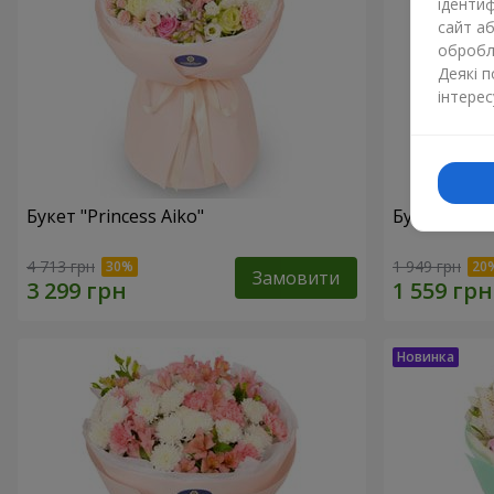
ідентиф
сайт а
обробля
Деякі 
інтерес
Букет "Princess Aiko"
Букет "Аріе
4 713 грн
1 949 грн
Замовити