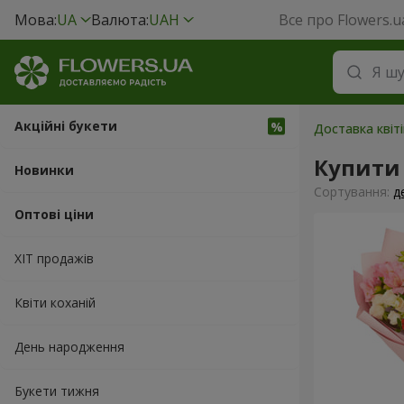
Мова:
UA
Валюта:
UAH
Все про Flowers.u
Акційні букети
Доставка квіт
Купити
Новинки
Сортування:
д
Оптові ціни
ХІТ продажів
Квіти коханій
День народження
Букети тижня