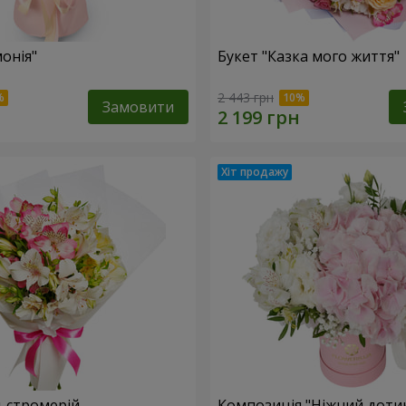
онія"
Букет "Казка мого життя"
2 443 грн
Замовити
льстромерій
Композиція "Ніжний доти