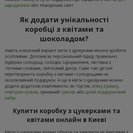
народження
або Новорічних свят.
Як додати унікальності
коробці з квітами та
шоколадом?
Навіть класичний варіант квіти з цукерками можна зробити
особливим. Допомагає персональний підхід: правильно
підібрані солодощі, солодке оформлення, листівка з
теплими словами, святковий декор. Саме такі деталі
перетворюють коробку з квітами і солодощами на
ексклюзивний подарунок. А ще в квіти з цукерками можна
додати додаткові компліменти, як тортик,
м’яку іграшку
,
повітряні кульки
, приємний
сувенір
або
цілий подарунковий
набір.
Купити коробку з цукерками та
квітами онлайн в Києві
Квіти з цукерками зручно обрати та замовити не виходячи з