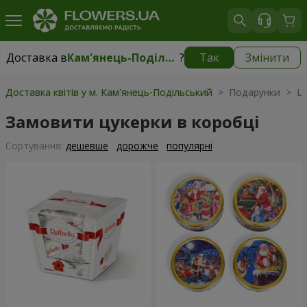
Доставка в
Кам'янець-Подільський
?
Так
Змінити
Доставка в
Кам'янець-Подільський
|
безкоштовно
Доставка квітів у м. Кам'янець-Подільський
> Подарунки > Цук
Замовити цукерки в коробці
Сортування:
дешевше
дорожче
популярні