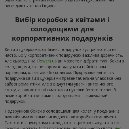
виглядають тепло і щиро.
Вибір коробок з квітами і
солодощами для
корпоративних подарунків
Квіти з цукерками, як бізнес подарунок зустрічаються не
часто. Бо у корпоративних подарунках важлива доречність.
Але сьогодні на
Flowers.ua
ви можете підібрати такі бокси з
солодощами, які не соромно дарувати найціннішим
партнерам, клієнтам або колегам. Підкреслює елітність
подарунка квіти з цукерками презентабельна упаковка без
зайвої романтики, але з відчуттям уваги і витонченого
смаку, а також елітні смаколики цукерки ferrero rocher. З
ними коробка з квітами і солодощами — вишуканий
подарунок.
Подарункові бокси з солодощами для колег у поєднанні з
лаконічними квітами виглядають як коробка комплімент.
Такі квіти з цукерками виглядають стримано, акуратно і зі
смаком і можуть бути подаровані до офіційного свята,
дня