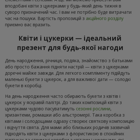
вподобані квіти з цукерками у будь-який день тижня в
суворо призначений час. І вам не потрібно буде витрачати
час на пошуки. Вартість пропозицій з
акційного розділу
приємно вас вразить.
Квіти і цукерки — ідеальний
презент для будь-якої нагоди
День народження, річниця, подяка, знайомство з батьками
або просто бажання підняти настрій — квіти з цукерками
доречні майже завжди. Для легкого компліменту підійдуть
маленькі букети з цукерок, а для важливої дати — солодкі
букети в коробці.
На день народження часто обирають букети з квітів і
цукерок у яскравій палітрі. До таких композицій квіти з
цукерками чудово пасуватимуть
сезонні рослини
,
хризантеми, ромашки або альстромерії. Така коробка з
квітами і солодощами одразу створює святкову композицію
і відчуття свята. Для мами або близьких родичів зазвичай
підходять квіти з цукерками з флористикою в спокійних
відтінках та стримані коробки з квітами і цукерками, які