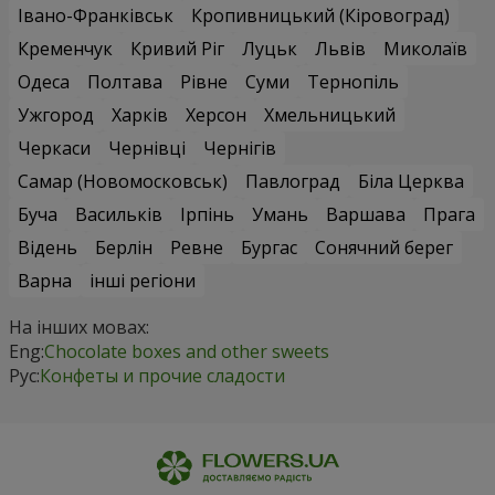
Івано-Франківськ
Кропивницький (Кіровоград)
Кременчук
Кривий Ріг
Луцьк
Львів
Миколаїв
Одеса
Полтава
Рівне
Суми
Тернопіль
Ужгород
Харків
Херсон
Хмельницький
Черкаси
Чернівці
Чернігів
Самар (Новомосковськ)
Павлоград
Біла Церква
Буча
Васильків
Ірпінь
Умань
Варшава
Прага
Відень
Берлін
Ревне
Бургас
Сонячний берег
Варна
інші регіони
На інших мовах:
Eng:
Chocolate boxes and other sweets
Рус:
Конфеты и прочие сладости