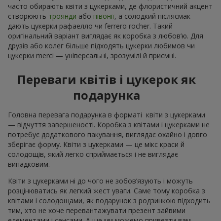
часто обирають квіти з цукерками, де флористичний акцент
створюють
троянди
або
півонії
, а солодкий післясмак
дають цукерки рафаелло чи ferrero rocher. Такий
оригінальний варіант виглядає як коробка з любов’ю. Для
друзів або колег більше підходять цукерки любимов чи
цукерки merci — універсальні, зрозумілі й приємні.
Переваги квітів і цукерок як
подарунка
Головна перевага подарунка в форматі квіти з цукерками
— відчуття завершеності. Коробка з квітами і цукерками не
потребує додаткового пакування, виглядає охайно і довго
зберігає форму. Квіти з цукерками — це мікс краси й
солодощів, який легко сприймається і не виглядає
випадковим.
Квіти з цукерками ні до чого не зобов’язують і можуть
розцінюватись як легкий жест уваги. Саме тому коробка з
квітами і солодощами, як подарунок з родзинкою підходить
тим, хто не хоче перевантажувати презент зайвими
елементами і сенсами. А ще ми можемо привезти вам