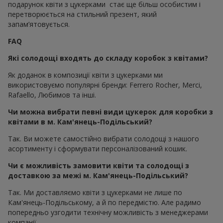
подарунок квіти з цукерками стає ще більш особистим і
перетворюється на стильний презент, який
запам’ятовується.
FAQ
Які солодощі входять до складу коробок з квітами?
Як доданок в композиції квіти з цукерками ми
використовуємо популярні бренди: Ferrero Rocher, Merci,
Rafaello, Любимов та інші.
Чи можна вибрати певні види цукерок для коробки з
квітами в м. Кам'янець-Подільський?
Так. Ви можете самостійно вибрати солодощі з нашого
асортименту і сформувати персоналізований кошик.
Чи є можливість замовити квіти та солодощі з
доставкою за межі м. Кам'янець-Подільський?
Так. Ми доставляємо квіти з цукерками не лише по
Кам'янець-Подільському, а й по передмістю. Але радимо
попередньо узгодити технічну можливість з менеджерами
компанії