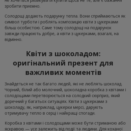
не хочеться ризикувати купити щось не те, але є бажання
зробити приємно.
Солодощі додають подарунку тепла. Вони сприймаються як
символ турботи і роблять композицію квіти з цукерками
більш особистою. Саме тому солодощі на подарунок
завжди працюють добре, а квіти з цукерками, взагалі, на
відмінно.
Квіти з шоколадом:
оригінальний презент для
важливих моментів
Знайдеться не так багато людей, які не люблять шоколад.
Чорний, білий або молочний, шоколадна коробка з квітами і
солодощами перетворюється на солодкий сюрприз, який
доречний у багатьох ситуаціях. Квіти з цукерками з
шоколаду, як, наприклад, цукерки мерсі, дарують
отримувачу тепло в серці і найкращі спогади.
Коробка з квітами і солодощами може бути стриманою або
яскравою — усе залежить від події та людини. Для коханої