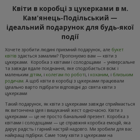
Квіти в коробці з цукерками в м.
Кам'янець-Подільський —
ідеальний подарунок для будь-якої
події
Хочете зробити людині приємний подарунок, але
букет
квітів
здається замалим? Пропонуємо вам — квіти з
цукерками. Коробка з квітами і солодощами – універсальне
та завжди вдале поєднання, яке сподобається всім: і
маленьким
дітям
, і
колегам по робот
і, і
коханим
, і
близьким
родичам
. А щоб квіти в коробці з цукерками працювали
ідеально варто підібрати відповідні до свята квіти з
цукерками
Такий подарунок, як квіти з цукерками завжди сприймається
як витончена ідея і вишуканий жест одночасно. Квіти з
цукерками — це не просто банальний презент. Коробка з
квітами і солодощами — це справжня коробка емоцій, яка
дарує радість і гарний настрій надовго. Ми зробили для вас
найкращі підбірки. Саме тому квіти з цукерками на