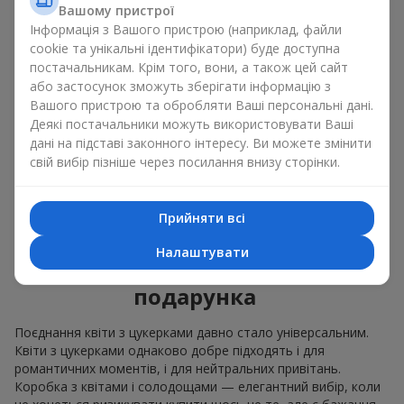
Вашому пристрої
орхідеями
і елітними солодощами;
Інформація з Вашого пристрою (наприклад, файли
ніжні букети з
еустоми
,
тюльпанів
або
альстромерій
cookie та унікальні ідентифікатори) буде доступна
добре поєднуються з цукерками merci, підтримуючи
постачальникам. Крім того, вони, а також цей сайт
ніжну подачу і легкий настрій як
вітання з
або застосунок зможуть зберігати інформацію з
народженням дитини
або день Всіх закоханих.
Вашого пристрою та обробляти Ваші персональні дані.
Деякі постачальники можуть використовувати Ваші
Ми допоможемо вам підібрати найкраще поєднання
дані на підставі законного інтересу. Ви можете змінити
квіткового міксу із ласощами до вашого приводу і
свій вибір пізніше через посилання внизу сторінки.
оформимо подарунок квіти з цукерками належним чином.
Коробка з квітами і
Прийняти всі
солодощами — ваш
Налаштувати
найкращий вибір для
подарунка
Поєднання квіти з цукерками давно стало універсальним.
Квіти з цукерками однаково добре підходять і для
романтичних моментів, і для нейтральних привітань.
Коробка з квітами і солодощами — елегантний вибір, коли