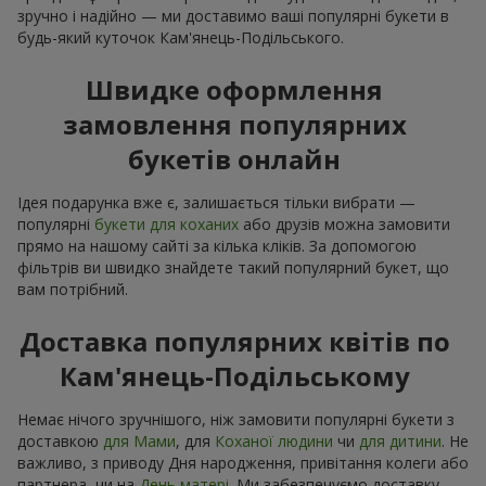
зручно і надійно — ми доставимо ваші популярні букети в
будь-який куточок Кам'янець-Подільського.
Швидке оформлення
замовлення популярних
букетів онлайн
Ідея подарунка вже є, залишається тільки вибрати —
популярні
букети для коханих
або друзів можна замовити
прямо на нашому сайті за кілька кліків. За допомогою
фільтрів ви швидко знайдете такий популярний букет, що
вам потрібний.
Доставка популярних квітів по
Кам'янець-Подільському
Немає нічого зручнішого, ніж замовити популярні букети з
доставкою
для Мами
, для
Коханої людини
чи
для дитини
. Не
важливо, з приводу Дня народження, привітання колеги або
партнера, чи на
День матері
. Ми забезпечуємо доставку