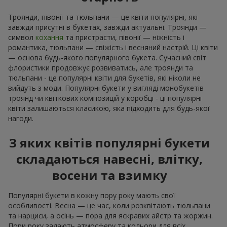
Троянди, півонії та тюльпани — це квіти популярні, які
завжди присутні в букетах, завжди актуальні. Троянди —
символ
кохання
та пристрасти, півонії — ніжність і
романтика, тюльпани — свіжість і весняний настрій. Ці квіти
— основа будь-якого популярного букета. Сучасний світ
флористики продовжує розвиватись, але троянди та
тюльпани - це популярні квіти для букетів, які ніколи не
вийдуть з моди. Популярні букети у вигляді монобукетів
троянд чи квіткових композицій у коробці - ці популярні
квіти залишаються класикою, яка підходить для будь-якої
нагоди.
З яких квітів популярні букети
складаються навесні, влітку,
восени та взимку
Популярні букети в кожну пору року мають свої
особливості. Весна — це час, коли розквітають тюльпани
та нарциси, а осінь — пора для яскравих айстр та жоржин.
Пори року задають атмосферу та кольори для всіх