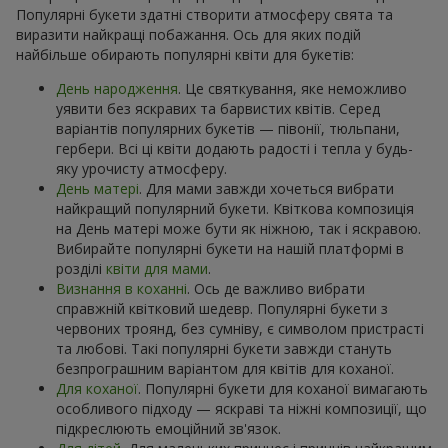
Популярні букети здатні створити атмосферу свята та
виразити найкращі побажання. Ось для яких подій
найбільше обирають популярні квіти для букетів:
День народження
. Це святкування, яке неможливо
уявити без яскравих та барвистих квітів. Серед
варіантів популярних букетів — півонії, тюльпани,
гербери. Всі ці квіти додають радості і тепла у будь-
яку урочисту атмосферу.
День матері
. Для мами завжди хочеться вибрати
найкращий популярний букети. Квіткова композиція
на День матері може бути як ніжною, так і яскравою.
Вибирайте популярні букети на нашій платформі в
розділі
квіти для мами
.
Визнання в коханні
. Ось де важливо вибрати
справжній квітковий шедевр. Популярні букети з
червоних троянд, без сумніву, є символом пристрасті
та любові. Такі популярні букети завжди стануть
безпрограшним варіантом для квітів для коханої.
Для коханої
. Популярні букети для коханої вимагають
особливого підходу — яскраві та ніжні композиції, що
підкреслюють емоційний зв'язок.