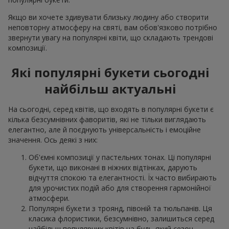
Якщо ви хочете здивувати близьку людину або створити
неповторну атмосферу на святі, вам обов'язково потрібно
звернути увагу на популярні квіти, що складають трендові
композиції.
Які популярні букети сьогодні
найбільш актуальні
На сьогодні, серед квітів, що входять в популярні букети є
кілька безсумнівних фаворитів, які не тільки виглядають
елегантно, але й поєднують універсальність і емоційне
значення. Ось деякі з них:
Об'ємні композиції у пастельних тонах. Ці популярні
букети, що виконані в ніжних відтінках, дарують
відчуття спокою та елегантності. Їх часто вибирають
для урочистих подій або для створення гармонійної
атмосфери.
Популярні букети з троянд, півоній та тюльпанів. Ця
класика флористики, безсумнівно, залишиться серед
найбільш популярних квітів на будь-який сезон.