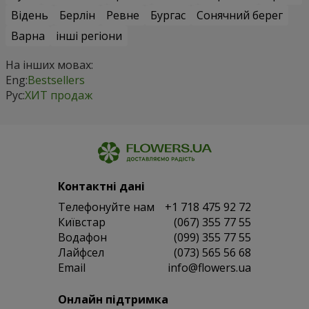
Відень
Берлін
Ревне
Бургас
Сонячний берег
Варна
інші регіони
На інших мовах:
Eng:
Bestsellers
Рус:
ХИТ продаж
Контактні дані
Телефонуйте нам
+1 718 475 92 72
Київстар
(067) 355 77 55
Водафон
(099) 355 77 55
Лайфсел
(073) 565 56 68
Email
info@flowers.ua
Онлайн підтримка