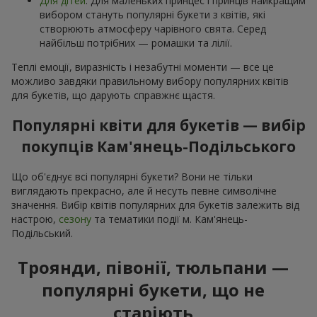
Для дітей
. Для маленьких принцес і принців найкращим
вибором стануть популярні букети з квітів, які
створюють атмосферу чарівного свята. Серед
найбільш потрібних — ромашки та лілії.
Теплі емоції, виразність і незабутні моменти — все це
можливо завдяки правильному вибору популярних квітів
для букетів, що дарують справжнє щастя.
Популярні квіти для букетів — вибір
покупців Кам'янець-Подільського
Що об'єднує всі популярні букети? Вони не тільки
виглядають прекрасно, але й несуть певне символічне
значення. Вибір квітів популярних для букетів залежить від
настрою,
сезону
та тематики події м. Кам'янець-
Подільський.
Троянди, півонії, тюльпани —
популярні букети, що не
старіють