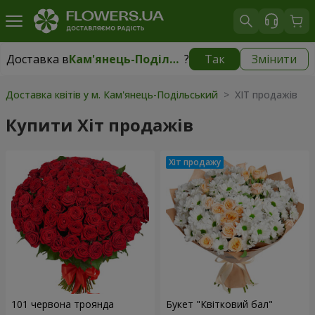
Доставка в
Кам'янець-Подільський
?
Так
Змінити
Доставка в
Кам'янець-Подільський
|
безкоштовно
Доставка квітів у м. Кам'янець-Подільський
> ХІТ продажів
Купити Хіт продажів
101 червона троянда
Букет "Квітковий бал"