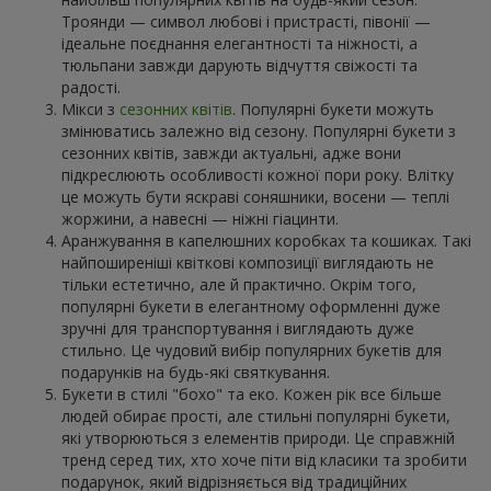
Троянди — символ любові і пристрасті, півонії —
ідеальне поєднання елегантності та ніжності, а
тюльпани завжди дарують відчуття свіжості та
радості.
Мікси з
сезонних квітів
. Популярні букети можуть
змінюватись залежно від сезону. Популярні букети з
сезонних квітів, завжди актуальні, адже вони
підкреслюють особливості кожної пори року. Влітку
це можуть бути яскраві соняшники, восени — теплі
жоржини, а навесні — ніжні гіацинти.
Аранжування в капелюшних коробках та кошиках. Такі
найпоширеніші квіткові композиції виглядають не
тільки естетично, але й практично. Окрім того,
популярні букети в елегантному оформленні дуже
зручні для транспортування і виглядають дуже
стильно. Це чудовий вибір популярних букетів для
подарунків на будь-які святкування.
Букети в стилі "бохо" та еко. Кожен рік все більше
людей обирає прості, але стильні популярні букети,
які утворюються з елементів природи. Це справжній
тренд серед тих, хто хоче піти від класики та зробити
подарунок, який відрізняється від традиційних