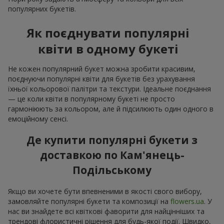
популярних букетів.
Як поєднувати популярні
квіти в одному букеті
Не кожен популярний букет можна зробити красивим,
поєднуючи популярні квіти для букетів без урахування
їхньої кольорової палітри та текстури. Ідеальне поєднання
— це коли квіти в популярному букеті не просто
гармоніюють за кольором, але й підсилюють один одного в
емоційному сенсі.
Де купити популярні букети з
доставкою по Кам'янець-
Подільському
Якщо ви хочете бути впевненими в якості свого вибору,
замовляйте популярні букети та композиції на
flowers.ua
. У
нас ви знайдете всі квіткові фаворити для найцінніших та
трендові флористичні рішення для будь-якої події. Швидко,