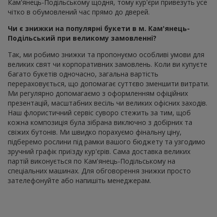
Кам'янець-Подільському щодня, тому кур'єри привезуть усе
чітко в обумовлений час прямо до дверей.
Чи є знижки на популярні букети в м. Кам'янець-
Подільський при великому замовленні?
Так, ми робимо знижки та пропонуємо особливі умови для
великих свят чи корпоративних замовлень. Коли ви купуєте
багато букетів одночасно, загальна вартість
перераховується, що допомагає суттєво зменшити витрати.
Ми регулярно допомагаємо з оформленням офіційних
презентацій, масштабних весіль чи великих офісних заходів.
Наш флористичний сервіс суворо стежить за тим, щоб
кожна композиція була зібрана виключно з добірних та
свіжих бутонів. Ми швидко порахуємо фінальну ціну,
підберемо рослини під рамки вашого бюджету та узгодимо
зручний графік приїзду кур'єрів. Сама доставка великих
партій виконується по Кам'янець-Подільському на
спеціальних машинах. Для обговорення знижки просто
зателефонуйте або напишіть менеджерам.