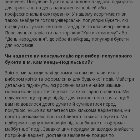
значення. Популярні букети для чоловіків чудово підходять
для привітань на день народження, ювілей або
профессиональні святкування. У нашому асортименті ви
також знайдете готові універсальні популярні букети, які
поєднують сучасні квіткові стандарти та класичні рішення.
Перегляньте варіанти на сторінках "Квіти коханому" або
"День народження", де зібрані найкращі популярні букети
для чоловіків.
Чи надаєте ви консультацію при виборі популярного
букета в м. Кам'янець-Подільський?
Звісно, ми завжди раді допомогти вам визначитися з
вибором квітів та оформлення для будь-якої події. Майстри
детально підкажуть, які рослини зараз є найсвіжішими,
скільки вони простоять у вазі та як їх гарно поєднати. Ми
підкажемо, що краще підійде для конкретного свята, щоб
вам не довелося довго думати й сумніватися перед
покупкою. Якщо ви вагаєтеся між кількома варіантами, ми
просто розкажемо про особливості кожного букета. Ми
підберемо гарну композицію під ваш бюджет та формат
майбутньої події. Завдяки цим порадам ви швидко знайдете
потрібний варіант. Доставка замовлень працює по