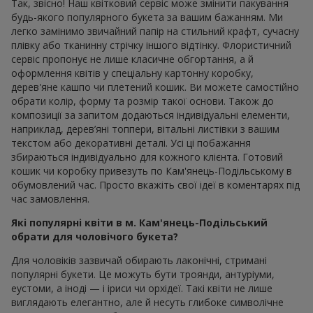
Так, звісно! Наш квітковий сервіс може змінити пакування
будь-якого популярного букета за вашим бажанням. Ми
легко замінимо звичайний папір на стильний крафт, сучасну
плівку або тканинну стрічку іншого відтінку. Флористичний
сервіс пропонує не лише класичне обгортання, а й
оформлення квітів у спеціальну картонну коробку,
дерев'яне кашпо чи плетений кошик. Ви можете самостійно
обрати колір, форму та розмір такої основи. Також до
композиції за запитом додаються індивідуальні елементи,
наприклад, дерев’яні топпери, вітальні листівки з вашим
текстом або декоративні деталі. Усі ці побажання
збираються індивідуально для кожного клієнта. Готовий
кошик чи коробку привезуть по Кам'янець-Подільському в
обумовлений час. Просто вкажіть свої ідеї в коментарях під
час замовлення.
Які популярні квіти в м. Кам'янець-Подільський
обрати для чоловічого букета?
Для чоловіків зазвичай обирають лаконічні, стримані
популярні букети. Це можуть бути троянди, антуріуми,
еустоми, а іноді — і іриси чи орхідеї. Такі квіти не лише
виглядають елегантно, але й несуть глибоке символічне