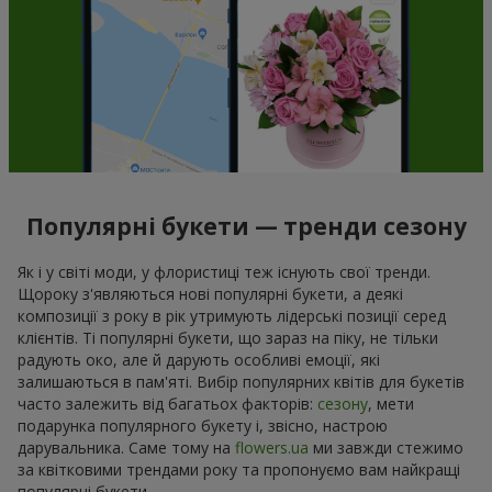
Популярні букети — тренди сезону
Як і у світі моди, у флористиці теж існують свої тренди.
Щороку з'являються нові популярні букети, а деякі
композиції з року в рік утримують лідерські позиції серед
клієнтів. Ті популярні букети, що зараз на піку, не тільки
радують око, але й дарують особливі емоції, які
залишаються в пам'яті. Вибір популярних квітів для букетів
часто залежить від багатьох факторів:
сезону
, мети
подарунка популярного букету і, звісно, настрою
дарувальника. Саме тому на
flowers.ua
ми завжди стежимо
за квітковими трендами року та пропонуємо вам найкращі
популярні букети.