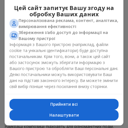
універсальний букет. Це популярні букети, які пасують
Цей сайт запитує Вашу згоду на
для будь-якого віку і статі, а їх склад можна
обробку Ваших даних
адаптувати під будь-який захід.
Персоналізована реклама, контент, аналітика,
Масові квіткові уподобання. Півонії, тюльпани,
вимірювання ефективності
ромашки — популярні букети, що залишаються
Збереження і/або доступ до інформації на
привабливими для покупців. Вони не тільки мають
Вашому пристрої
чудовий вигляд. Такі популярні букети відображають
Інформація з Вашого пристрою (наприклад, файли
атмосферу свіжості та природної краси.
cookie та унікальні ідентифікатори) буде доступна
Популярні квіти для букетів часто змінюються залежно від
постачальникам. Крім того, вони, а також цей сайт
пори року, але ці класичні популярні букети завжди
або застосунок зможуть зберігати інформацію з
залишаються в списку тих що мають найбільший попит.
Вашого пристрою та обробляти Ваші персональні дані.
Якщо ви хочете бути впевненими у своєму виборі,
Деякі постачальники можуть використовувати Ваші
звертайтесь до цих перевірених часом популярних квітів.
дані на підставі законного інтересу. Ви можете змінити
свій вибір пізніше через посилання внизу сторінки.
Для яких подій в м. Кам'янець-
Подільський обирають
Прийняти всі
популярні букети
Налаштувати
Що важливо пам’ятати, обираючи популярні букети?
Найкращі композиції підходять для різноманітних подій.