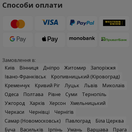
Способи оплати
Замовлення в:
Київ
Вінниця
Дніпро
Житомир
Запоріжжя
Івано-Франківськ
Кропивницький (Кіровоград)
Кременчук
Кривий Ріг
Луцьк
Львів
Миколаїв
Одеса
Полтава
Рівне
Суми
Тернопіль
Ужгород
Харків
Херсон
Хмельницький
Черкаси
Чернівці
Чернігів
Самар (Новомосковськ)
Павлоград
Біла Церква
Буча
Васильків
Ірпінь
Умань
Варшава
Прага