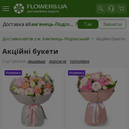
Доставка в
Кам'янець-Подільський
?
Так
Змінити
Доставка в
Кам'янець-Подільський
|
безкоштовно
Доставка квітів у м. Кам'янець-Подільський
> Акційні букети
Акційні букети
Сортування:
дешевше
дорожче
популярні