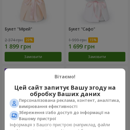
Букет "Мірей"
Букет "Сафо"
2 374 грн
1 999 грн
Замовити
Замовити
Вітаємо!
Цей сайт запитує Вашу згоду на
обробку Ваших даних
Персоналізована реклама, контент, аналітика,
вимірювання ефективності
Збереження і/або доступ до інформації на
Вашому пристрої
Інформація з Вашого пристрою (наприклад, файли
Букет "Пудрова акварель"
Букет "Ефіра"