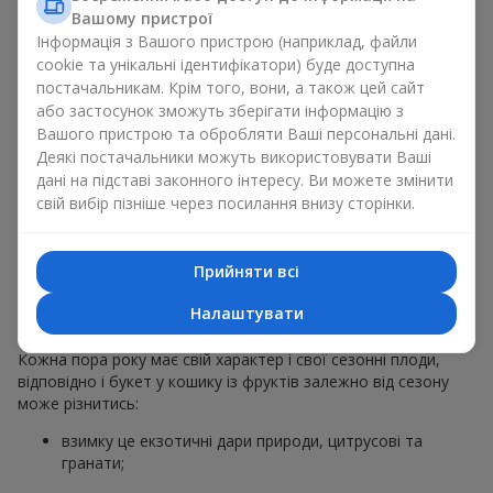
звичайний букет у кошику із фруктів на гастрономічний
Вашому пристрої
подарунок. Ми у компанії
Flowers.ua
завжди дотримуємося
Інформація з Вашого пристрою (наприклад, файли
побажань клієнта, створюючи декор. При формуванні
cookie та унікальні ідентифікатори) буде доступна
композиції букет у кошику із фруктів використовуються
постачальникам. Крім того, вони, а також цей сайт
натуральні матеріали, продумана упаковка смаку, і звісно
або застосунок зможуть зберігати інформацію з
відповідні до події декоративні елементи.
Вашого пристрою та обробляти Ваші персональні дані.
Деякі постачальники можуть використовувати Ваші
За бажанням клієнта кошик фруктів може бути оформлений
дані на підставі законного інтересу. Ви можете змінити
у прозорій плівці або стильній коробці — завжди зі
свій вибір пізніше через посилання внизу сторінки.
святковою подачею, яка виглядає охайно й
презентабельно.
Прийняти всі
Тематичні фруктові
композиції для свят та сезонів
Налаштувати
Кожна пора року має свій характер і свої сезонні плоди,
відповідно і букет у кошику із фруктів залежно від сезону
може різнитись:
взимку це екзотичні дари природи, цитрусові та
гранати;