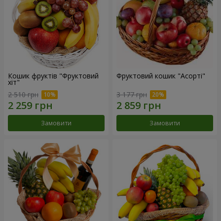
Кошик фруктів "Фруктовий
Фруктовий кошик "Асорті"
хiт"
2 510 грн
3 177 грн
Замовити
Замовити