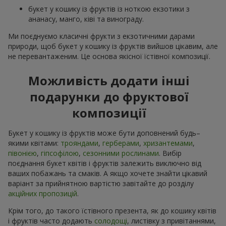
букет у кошику із фруктів із ноткою екзотики з
ананасу, манго, ківі та винограду.
Ми поєднуємо класичні фрукти з екзотичними дарами
природи, щоб букет у кошику із фруктів вийшов цікавим, але
не перевантаженим. Це основа якісної їстівної композиції.
Можливість додати інші
подарунки до фруктової
композиції
Букет у кошику із фруктів може бути доповнений будь–
якими квітами:
трояндами
,
герберами
,
хризантемами
,
півонією
,
гіпсофілою
,
сезонними рослинами
. Вибір
поєднання букет квітів і фруктів залежить виключно від
ваших побажань та смаків. А якщо хочете знайти цікавий
варіант за прийнятною вартістю завітайте до розділу
акційних пропозицій
.
Крім того, до такого їстівного презента, як до кошику квітів
і фруктів часто додають
солодощі
, листівку з привітаннями,