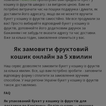
кошику із фруктів швидко і за вигідною ціною. Вам не
потрібно витрачати час на пошуки подарунка і думати, як
доставити його адресату, якщо ви не можете вручити
букет у кошику із фруктів самостійно. Ми все продумали за
вас! Просто вибирайте відповідний букет у кошику із
фруктів, доповнюйте його додатковим дарунок за
бажанням і не забудьте вказати адресу та час доставки.
Вже за кілька годин, замовлення опиниться у вас.
Як замовити фруктовий
кошик онлайн за 5 хвилин
Наш сервіс дозволяєте замовити букет у кошику із фруктів
за кілька хвилин. Все, що вам потрібно зробити - заповнити
відповідну форму і сплатити за замовлення зручним
способом. У інші регіони України букет у кошику із фруктів
також доставляємо.
FAQ
Як упакований букет у кошику із фруктів для
доставки по Кам'янець-Подільському — прозора