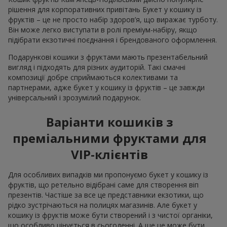
рішення для корпоративних привітань Букет у кошику із
фруктів – це не просто набір здоров’я, що виражає турботу.
Він може легко виступати в ролі преміум-набіру, якщо
підібрати екзотичні поєднання і брендованого оформлення.
Подарункові кошики з фруктами мають презентабельний
вигляд і підходять для різних аудиторій. Такі смачні
композиції добре сприймаються колективами та
партнерами, адже букет у кошику із фруктів – це завжди
універсальний і зрозумілий подарунок.
Варіанти кошиків з
преміальними фруктами для
VIP-клієнтів
Для особливих випадків ми пропонуємо букет у кошику із
фруктів, що ретельно відібрані саме для створення віп
презентів. Частіше за все це представники екзотики, що
рідко зустрічаються на полицях магазинів. Але букет у
кошику із фруктів може бути створений і з чистої органіки,
що особливо цінується в сьогоденні. А ще це може бути