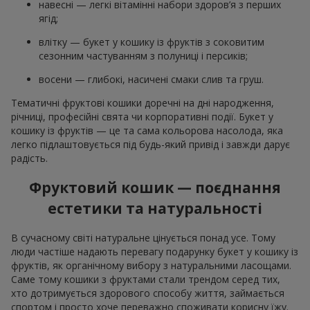
навесні — легкі вітамінні набори здоров’я з перших
ягід;
влітку — букет у кошику із фруктів з соковитим
сезонним частуванням з полуниці і персиків;
восени — глибокі, насичені смаки слив та груш.
Тематичні фруктові кошики доречні на дні народження,
річниці, професійні свята чи корпоративні події. Букет у
кошику із фруктів — це та сама кольорова насолода, яка
легко підлаштовується під будь-який привід і завжди дарує
радість.
Фруктовий кошик — поєднання
естетики та натуральності
В сучасному світі натуральне цінується понад усе. Тому
люди частіше надають перевагу подарунку букет у кошику із
фруктів, як органічному вибору з натуральними ласощами.
Саме тому кошики з фруктами стали трендом серед тих,
хто дотримується здорового способу життя, займається
спортом і просто хоче переважно споживати корисну їжу.