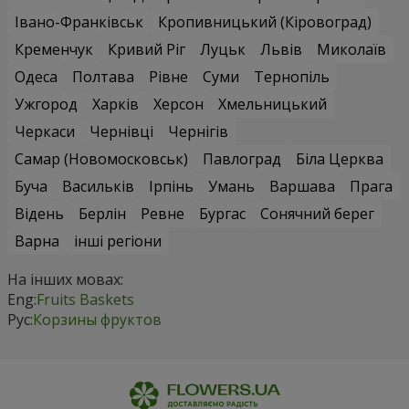
Івано-Франківськ
Кропивницький (Кіровоград)
Кременчук
Кривий Ріг
Луцьк
Львів
Миколаїв
Одеса
Полтава
Рівне
Суми
Тернопіль
Ужгород
Харків
Херсон
Хмельницький
Черкаси
Чернівці
Чернігів
Самар (Новомосковськ)
Павлоград
Біла Церква
Буча
Васильків
Ірпінь
Умань
Варшава
Прага
Відень
Берлін
Ревне
Бургас
Сонячний берег
Варна
інші регіони
На інших мовах:
Eng:
Fruits Baskets
Рус:
Корзины фруктов