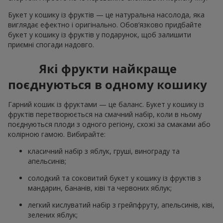
Букет у кошику із фруктів — це натуральна насолода, яка
виглядає ефектно і оригінально. Обов’язково придбайте
букет у кошику із фруктів у подарунок, щоб залишити
приємні спогади надовго.
Які фрукти найкраще
поєднуються в одному кошику
Гарний кошик із фруктами — це баланс. Букет у кошику із
фруктів перетворюється на смачний набір, коли в ньому
поєднуються плоди з одного регіону, схожі за смаками або
колірною гамою. Вибирайте:
класичний набір з яблук, груші, винограду та
апельсинів;
солодкий та соковитий букет у кошику із фруктів з
мандарин, бананів, ківі та червоних яблук;
легкий кислуватий набір з грейпфруту, апельсинів, ківі,
зелених яблук;