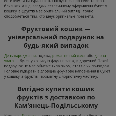
естетику та натуральність і піклується про себе та своїх
близьких. А ще, завдяки естетичному оформленні букет у
кошику із фруктів має оригінальний вигляд і точно
сподобається тим, хто цінує оригінальні презенти.
Фруктовий кошик —
універсальний подарунок на
будь-який випадок
День народження
, подяка,
романтичний жест
або
ділова
увага
— букет у кошику із фруктів завжди доречний. Такий
подарунок не має обмежень за віком, статтю чи приводом.
Головне підібрати відповідне фруктове наповнення в букет
у кошику із фруктів і ароматну флористичну частину.
Вигідно купити кошик
фруктів з доставкою по
Кам'янець-Подільському
Компанія
Flowers.ua
пропонуємо вам придбати букет у