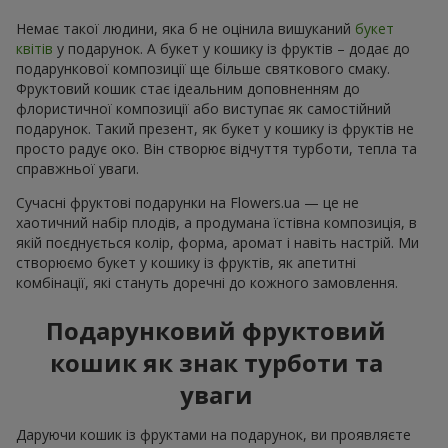
Немає такої людини, яка б не оцінила вишуканий
букет
квітів
у подарунок. А букет у кошику із фруктів – додає до
подарункової композиції ще більше святкового смаку.
Фруктовий кошик стає ідеальним доповненням до
флористичної композиції або виступає як самостійний
подарунок. Такий презент, як букет у кошику із фруктів не
просто радує око. Він створює відчуття турботи, тепла та
справжньої уваги.
Сучасні фруктові подарунки на Flowers.ua — це не
хаотичний набір плодів, а продумана їстівна композиція, в
якій поєднується колір, форма, аромат і навіть настрій. Ми
створюємо букет у кошику із фруктів, як апетитні
комбінації, які стануть доречні до кожного замовлення.
Подарунковий фруктовий
кошик як знак турботи та
уваги
Даруючи кошик із фруктами на подарунок, ви проявляєте