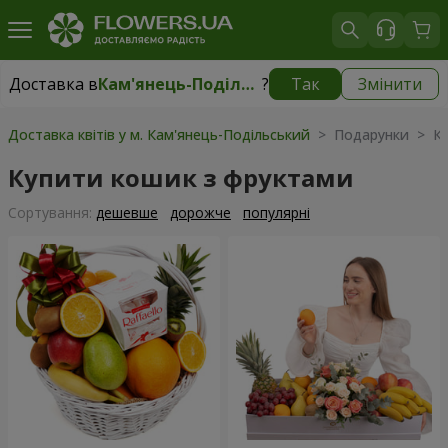
Доставка в
Кам'янець-Подільський
?
Так
Змінити
Доставка в
Кам'янець-Подільський
|
безкоштовно
Доставка квітів у м. Кам'янець-Подільський
> Подарунки > Ко
Купити кошик з фруктами
Сортування:
дешевше
дорожче
популярні