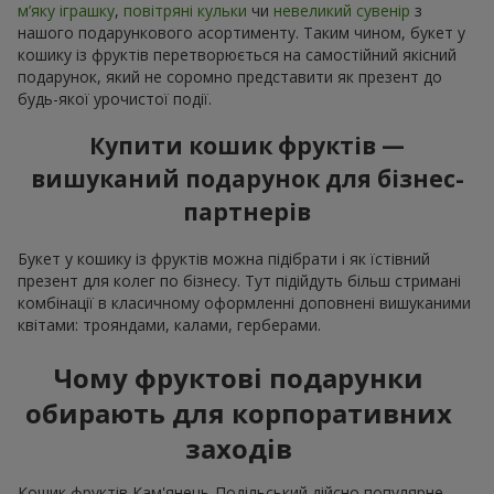
м’яку іграшку
,
повітряні кульки
чи
невеликий сувенір
з
нашого подарункового асортименту. Таким чином, букет у
кошику із фруктів перетворюється на самостійний якісний
подарунок, який не соромно представити як презент до
будь-якої урочистої події.
Купити кошик фруктів —
вишуканий подарунок для бізнес-
партнерів
Букет у кошику із фруктів можна підібрати і як їстівний
презент для колег по бізнесу. Тут підійдуть більш стримані
комбінації в класичному оформленні доповнені вишуканими
квітами: трояндами, калами, герберами.
Чому фруктові подарунки
обирають для корпоративних
заходів
Кошик фруктів Кам'янець-Подільський дійсно популярне