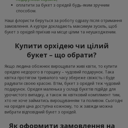
оплатити за букет з орхідей будь-яким зручним
способом.
Наші флористи беруться за роботу одразу після отримання
замовлення. А кур’єри докладають максимум зусиль, щоб
букет з орхідей приїхав на місце цілим та неушкодженим.
Купити орхідею чи цілий
букет – що обрати?
Якщо людина обожнює вирощувати живі квіти, то купити
орхідею недорого в горщику – чудовий подарунок. Така
квітка протягом тривалого часу збереже свіжість і буде
радувати своєю красою. Втім, букет з орхідей теж чудовий
подарунок. Орхідея маленька у складі букетів підійде для
урочистого випадку, а також як квітковий комплімент тим,
хто не хоче займатись вирощуванням та поливом. Сьогодні
на орхідея ціна доступна кожному, то ж завжди можна
вибрати відповідний букет з орхідей.
Як оформити замовлення на