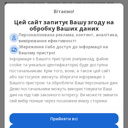
Флористи називають орхідеї ідеальним матеріалом для
незвичайної флористики. Букет з орхідей має чудовий
Вітаємо!
вигляд як моно рішення для оформлення приміщень, а
також як варіант міксу з іншими квітами, що зберігає свою
Цей сайт запитує Вашу згоду на
виразність у будь-якому форматі. Завдяки своїй структурі
обробку Ваших даних
орхідея дозволяє створювати композиції у класичному,
Персоналізована реклама, контент, аналітика,
мінімалістичному або сучасному стилі. Букет з орхідей
вимірювання ефективності
виглядає ефектно як у камерних, так і в масштабних
Збереження і/або доступ до інформації на
роботах, а її розкішні суцвіття легко стають центральним
Вашому пристрої
елементом композиції букет з орхідей. Залежно від
Інформація з Вашого пристрою (наприклад, файли
оформлення і сорту рослин різниться на орхідеї ціна.
cookie та унікальні ідентифікатори) буде доступна
Зважайте на це перш ніж замовити букет з орхідей.
постачальникам. Крім того, вони, а також цей сайт
або застосунок зможуть зберігати інформацію з
Кому дарують орхідеї?
Вашого пристрою та обробляти Ваші персональні дані.
Деякі постачальники можуть використовувати Ваші
Букет з орхідей універсальний і може підійти будь-кому. Їх
дані на підставі законного інтересу. Ви можете змінити
дарують
коханим жінками
,
мамі
,
дівчині
,
дружині
, сестрі,
свій вибір пізніше через посилання внизу сторінки.
подрузі,
колезі
або
бізнес-партнеру
. Сьогодні можна орхідеї
купити недорого, а тому шансів зробити бажаний
подарунок стає ще більше.
Прийняти всі
Букет з орхідей — ідеальна квіткова композиція для