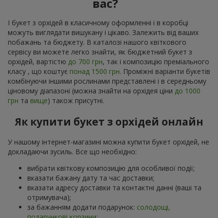
вас?
І букет з орхідей в класичному оформленні і в коробці
можуть виглядати вишукану і цікаво. Залежить від ваших
побажань та бюджету. В каталозі нашого квіткового
сервісу ви можете легко знайти, як бюджетний букет з
орхідей, вартістю
до 700 грн
, так і композицію преміального
класу , що коштує
понад 1500 грн
. Проміжні варіанти букетів
комбінуючи іншими рослинами представлені і в середньому
ціновому діапазоні (можна знайти на орхідея ціни
до 1000
грн
та
вище
) також присутні.
Як купити букет з орхідей онлайн
У нашому інтернет-магазині можна купити букет орхідей, не
докладаючи зусиль. Все що необхідно:
вибрати квіткову композицію для особливої події;
вказати бажану дату та час доставки;
вказати адресу доставки та контактні данні (ваші та
отримувача);
за бажанням додати подарунок:
солодощі,
подарункові корзини
;