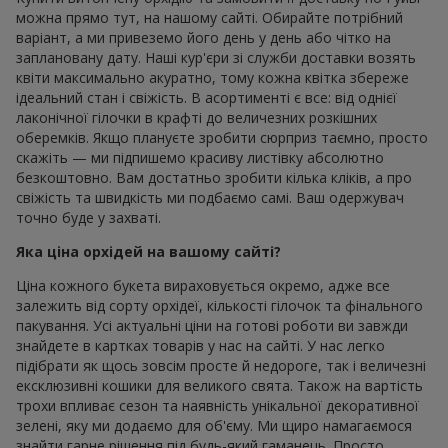
можна прямо тут, на нашому сайті. Обирайте потрібний
варіант, а ми привеземо його день у день або чітко на
заплановану дату. Наші кур'єри зі служби доставки возять
квіти максимально акуратно, тому кожна квітка збереже
ідеальний стан і свіжість. В асортименті є все: від однієї
лаконічної гілочки в крафті до величезних розкішних
оберемків. Якщо плануєте зробити сюрприз таємно, просто
скажіть — ми підпишемо красиву листівку абсолютно
безкоштовно. Вам достатньо зробити кілька кліків, а про
свіжість та швидкість ми подбаємо самі. Ваш одержувач
точно буде у захваті.
Яка ціна орхідей на вашому сайті?
Ціна кожного букета вираховується окремо, адже все
залежить від сорту орхідеї, кількості гілочок та фінального
пакування. Усі актуальні ціни на готові роботи ви завжди
знайдете в картках товарів у нас на сайті. У нас легко
підібрати як щось зовсім просте й недороге, так і величезні
ексклюзивні кошики для великого свята. Також на вартість
трохи впливає сезон та наявність унікальної декоративної
зелені, яку ми додаємо для об'єму. Ми щиро намагаємося
знайти гарне рішення під будь-який гаманець. Просто