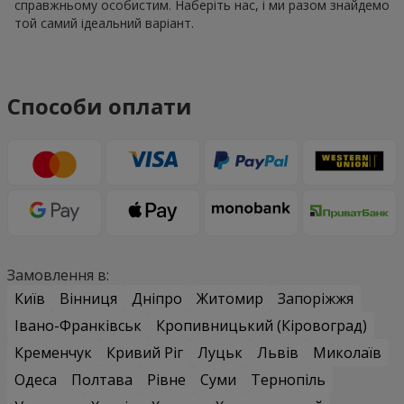
справжньому особистим. Наберіть нас, і ми разом знайдемо
той самий ідеальний варіант.
Способи оплати
Замовлення в:
Київ
Вінниця
Дніпро
Житомир
Запоріжжя
Івано-Франківськ
Кропивницький (Кіровоград)
Кременчук
Кривий Ріг
Луцьк
Львів
Миколаїв
Одеса
Полтава
Рівне
Суми
Тернопіль