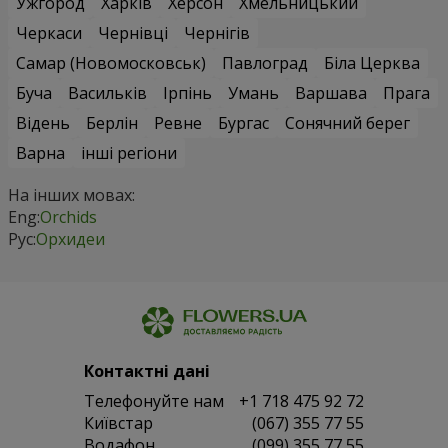
Ужгород
Харків
Херсон
Хмельницький
Черкаси
Чернівці
Чернігів
Самар (Новомосковськ)
Павлоград
Біла Церква
Буча
Васильків
Ірпінь
Умань
Варшава
Прага
Відень
Берлін
Ревне
Бургас
Сонячний берег
Варна
інші регіони
На інших мовах:
Eng:
Orchids
Рус:
Орхидеи
Контактні дані
Телефонуйте нам
+1 718 475 92 72
Київстар
(067) 355 77 55
Водафон
(099) 355 77 55