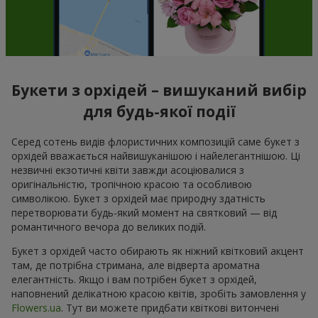
Букети з орхідей – вишуканий вибір
для будь-якої події
Серед сотень видів флористичних композицій саме букет з
орхідей вважається найвишуканішою і найелегантнішою. Ці
незвичні екзотичні квіти завжди асоціювалися з
оригінальністю, тропічною красою та особливою
символікою. Букет з орхідей має природну здатність
перетворювати будь-який момент на святковий — від
романтичного вечора до великих подій.
Букет з орхідей часто обирають як ніжний квітковий акцент
там, де потрібна стримана, але відверта ароматна
елегантність. Якщо і вам потрібен букет з орхідей,
наповнений делікатною красою квітів, зробіть замовлення у
Flowers.ua
. Тут ви можете придбати квіткові витончені