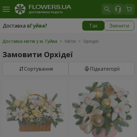
Доставка в
Гуйва
?
Так
Змінити
Доставка в
Гуйва
|
безкоштовно
Доставка квітів у м. Гуйва
> Квіти > Орхідеї
Замовити Орхідеї
Сортування
Підкатегорії