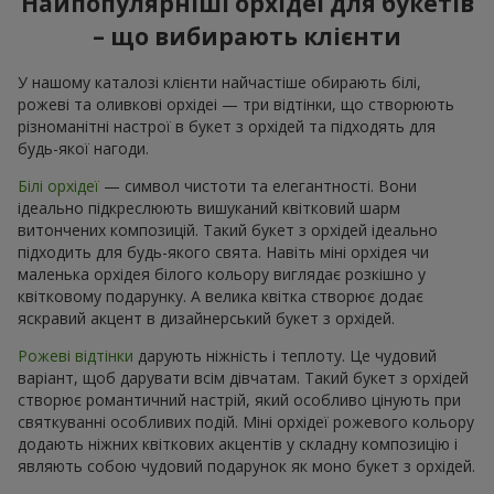
Найпопулярніші орхідеї для букетів
– що вибирають клієнти
У нашому каталозі клієнти найчастіше обирають білі,
рожеві та оливкові орхідеі — три відтінки, що створюють
різноманітні настрої в букет з орхідей та підходять для
будь-якої нагоди.
Білі орхідеї
— символ чистоти та елегантності. Вони
ідеально підкреслюють вишуканий квітковий шарм
витончених композицій. Такий букет з орхідей ідеально
підходить для будь-якого свята. Навіть міні орхідея чи
маленька орхідея білого кольору виглядає розкішно у
квітковому подарунку. А велика квітка створює додає
яскравий акцент в дизайнерський букет з орхідей.
Рожеві відтінки
дарують ніжність і теплоту. Це чудовий
варіант, щоб дарувати всім дівчатам. Такий букет з орхідей
створює романтичний настрій, який особливо цінують при
святкуванні особливих подій. Міні орхідеї рожевого кольору
додають ніжних квіткових акцентів у складну композицію і
являють собою чудовий подарунок як моно букет з орхідей.