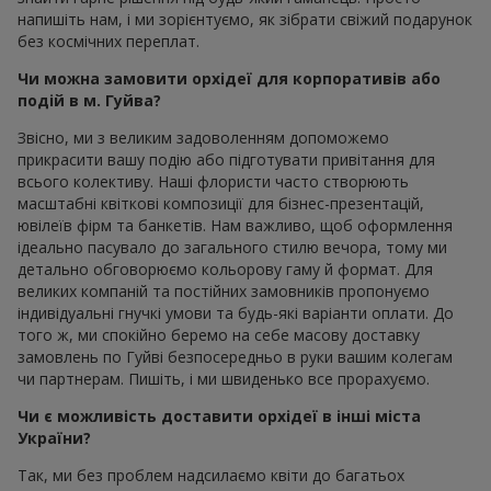
напишіть нам, і ми зорієнтуємо, як зібрати свіжий подарунок
без космічних переплат.
Чи можна замовити орхідеї для корпоративів або
подій в м. Гуйва?
Звісно, ми з великим задоволенням допоможемо
прикрасити вашу подію або підготувати привітання для
всього колективу. Наші флористи часто створюють
масштабні квіткові композиції для бізнес-презентацій,
ювілеїв фірм та банкетів. Нам важливо, щоб оформлення
ідеально пасувало до загального стилю вечора, тому ми
детально обговорюємо кольорову гаму й формат. Для
великих компаній та постійних замовників пропонуємо
індивідуальні гнучкі умови та будь-які варіанти оплати. До
того ж, ми спокійно беремо на себе масову доставку
замовлень по Гуйві безпосередньо в руки вашим колегам
чи партнерам. Пишіть, і ми швиденько все прорахуємо.
Чи є можливість доставити орхідеї в інші міста
України?
Так, ми без проблем надсилаємо квіти до багатьох