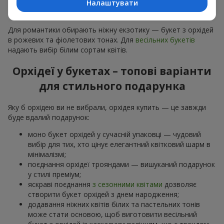
Налаштувати
особливої події: річниць,
побачень
,
днів народження
та
навіть
бізнес-привітань
.
Для романтики обирають ніжну екзотику — букет з орхідей
в рожевих та фіолетових тонах. Для
весільних букетів
надають вибір білим сортам квітів.
Орхідеї у букетах – топові варіанти
для стильного подарунка
Яку б орхідею ви не вибрали, орхідея купить — це завжди
буде вдалий подарунок:
моно букет орхідей у сучасній упаковці — чудовий
вибір для тих, хто цінує елегантний квітковий шарм в
мінімалізмі;
поєднання орхідеї трояндами — вишуканий подарунок
у стилі преміум;
яскраві поєднання
з сезонними квітами
дозволяє
створити букет орхідей з днем народження;
додавання ніжних квітів білих та пастельних тонів
може стати основою, щоб виготовити весільний