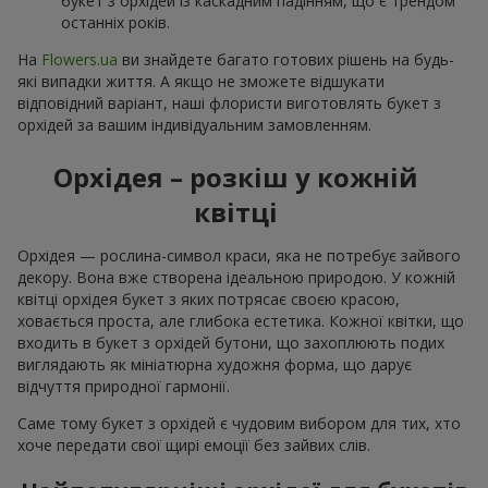
букет з орхідей із каскадним падінням, що є трендом
останніх років.
На
Flowers.ua
ви знайдете багато готових рішень на будь-
які випадки життя. А якщо не зможете відшукати
відповідний варіант, наші флористи виготовлять букет з
орхідей за вашим індивідуальним замовленням.
Орхідея – розкіш у кожній
квітці
Орхідея — рослина-символ краси, яка не потребує зайвого
декору. Вона вже створена ідеальною природою. У кожній
квітці орхідея букет з яких потрясає своєю красою,
ховається проста, але глибока естетика. Кожної квітки, що
входить в букет з орхідей бутони, що захоплюють подих
виглядають як мініатюрна художня форма, що дарує
відчуття природної гармонії.
Саме тому букет з орхідей є чудовим вибором для тих, хто
хоче передати свої щирі емоції без зайвих слів.