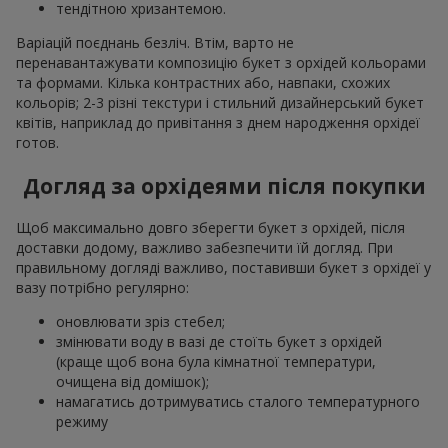
тендітною хризантемою.
Варіацій поєднань безліч. Втім, варто не
перенавантажувати композицію букет з орхідей кольорами
та формами. Кілька контрастних або, навпаки, схожих
кольорів; 2-3 різні текстури і стильний дизайнерський букет
квітів, наприклад до привітання з днем народження орхідеї
готов.
Догляд за орхідеями після покупки
Щоб максимально довго зберегти букет з орхідей, після
доставки додому, важливо забезпечити їй догляд. При
правильному догляді важливо, поставивши букет з орхідеї у
вазу потрібно регулярно:
оновлювати зріз стебел;
змінювати воду в вазі де стоїть букет з орхідей
(краще щоб вона була кімнатної температури,
очищена від домішок);
намагатись дотримуватись сталого температурного
режиму