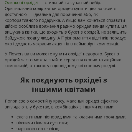
Оливкові орхідеї
— стильний та сучасний вибір.
Оригінальний колір квітки орхідея купити ціна за який є
доступною — ідеальна для побачення або, як
корпоративного подарунка. А якщо вам хочеться справити
дійсно особливе враження радимо орхідея ванда купити. Ця
вишукана квітка, що входить в букет з орхідей, не залишить
байдужою жодну людину. А її різноманіття відтінків порадує
око і додасть яскравих акцентів в неймовірні композиції.
У Flowers.ua ви можете купити орхідеї недорого. Букет з
орхідей часто можна знайти серед святкових та акційних
композицій, а також у відповідному квітковому розділі.
Як поєднують орхідеї з
іншими квітами
Попри свою самостійну красу, маленькі орхідеї ефектно
виглядають у букетах, в комбінаціях з іншими квітами:
елегантними піоновидними та класичними трояндами;
ніжними гілками еустоми;
чарівною гортензією;