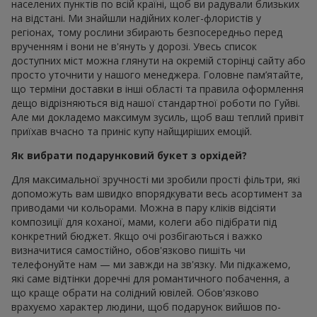
населених пунктів по всій країні, щоб ви радували близьких
на відстані. Ми знайшли надійних колег-флористів у
регіонах, тому рослини збирають безпосередньо перед
врученням і вони не в'януть у дорозі. Увесь список
доступних міст можна глянути на окремій сторінці сайту або
просто уточнити у нашого менеджера. Головне пам’ятайте,
що терміни доставки в інші області та правила оформлення
дещо відрізняються від нашої стандартної роботи по Гуйві.
Але ми докладемо максимум зусиль, щоб ваш теплий привіт
приїхав вчасно та приніс купу найщиріших емоцій.
Як вибрати подарунковий букет з орхідей?
Для максимальної зручності ми зробили прості фільтри, які
допоможуть вам швидко впорядкувати весь асортимент за
приводами чи кольорами. Можна в пару кліків відсіяти
композиції для коханої, мами, колеги або підібрати під
конкретний бюджет. Якщо очі розбігаються і важко
визначитися самостійно, обов'язково пишіть чи
телефонуйте нам — ми завжди на зв'язку. Ми підкажемо,
які саме відтінки доречні для романтичного побачення, а
що краще обрати на солідний ювілей. Обов'язково
врахуємо характер людини, щоб подарунок вийшов по-