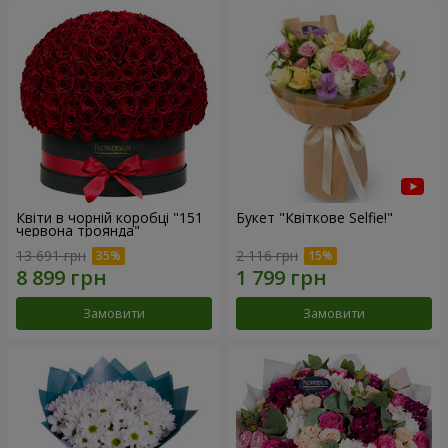
Квіти в чорній коробці "151
Букет "Квіткове Selfie!"
червона троянда"
13 691 грн
2 116 грн
Замовити
Замовити