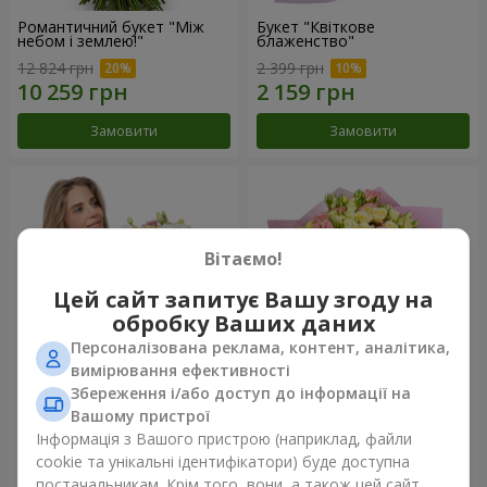
Романтичний букет "Між
Букет "Квіткове
небом і землею!"
блаженство"
12 824 грн
2 399 грн
Замовити
Замовити
Вітаємо!
Цей сайт запитує Вашу згоду на
обробку Ваших даних
Персоналізована реклама, контент, аналітика,
вимірювання ефективності
Збереження і/або доступ до інформації на
Букет "Королеві серця"
Мікс "Планета троянд" із 51
Вашому пристрої
кущової троянди
Інформація з Вашого пристрою (наприклад, файли
2 332 грн
6 587 грн
cookie та унікальні ідентифікатори) буде доступна
постачальникам. Крім того, вони, а також цей сайт