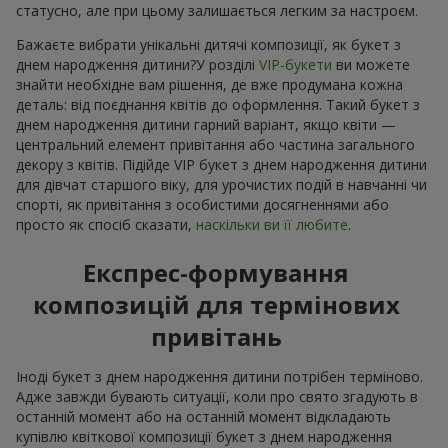
статусно, але при цьому залишається легким за настроєм.
Бажаєте вибрати унікальні дитячі композиції, як букет з
днем народження дитини?У розділі
VIP-букети
ви можете
знайти необхідне вам рішення, де вже продумана кожна
деталь: від поєднання квітів до оформлення. Такий букет з
днем народження дитини гарний варіант, якщо квіти —
центральний елемент привітання або частина загального
декору з квітів. Підійде VIP букет з днем народження дитини
для дівчат старшого віку, для урочистих подій в навчанні чи
спорті, як привітання з особистими досягненнями або
просто як спосіб сказати,
наскільки ви її любите
.
Експрес-формування
композицій для термінових
привітань
Іноді букет з днем народження дитини потрібен терміново.
Адже завжди бувають ситуації, коли про свято згадують в
останній момент або на останній момент відкладають
купівлю квіткової композиції букет з днем народження