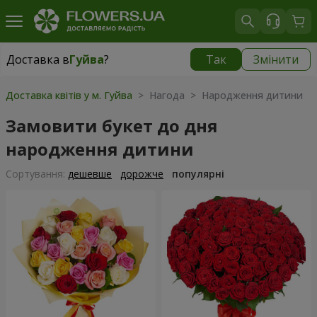
Доставка в
Гуйва
?
Так
Змінити
Доставка в
Гуйва
|
безкоштовно
Доставка квітів у м. Гуйва
> Нагода > Народження дитини
Замовити букет до дня
народження дитини
Сортування:
дешевше
дорожче
популярні