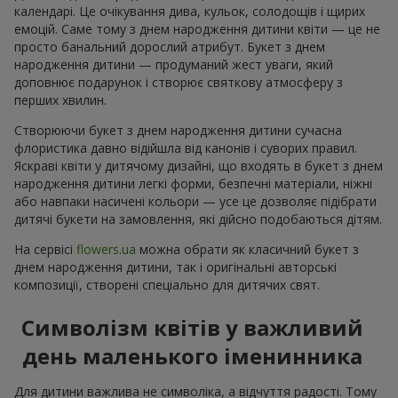
календарі. Це очікування дива, кульок, солодощів і щирих
емоцій. Саме тому з днем народження дитини квіти — це не
просто банальний дорослий атрибут. Букет з днем
народження дитини — продуманий жест уваги, який
доповнює подарунок і створює святкову атмосферу з
перших хвилин.
Створюючи букет з днем народження дитини сучасна
флористика давно відійшла від канонів і суворих правил.
Яскраві квіти у дитячому дизайні, що входять в букет з днем
народження дитини легкі форми, безпечні матеріали, ніжні
або навпаки насичені кольори — усе це дозволяє підібрати
дитячі букети на замовлення, які дійсно подобаються дітям.
На сервісі
flowers.ua
можна обрати як класичний букет з
днем народження дитини, так і оригінальні авторські
композиції, створені спеціально для дитячих свят.
Символізм квітів у важливий
день маленького іменинника
Для дитини важлива не символіка, а відчуття радості. Тому