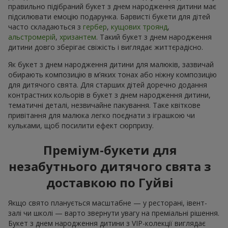
правильно підібраний букет з днем народження дитини має
підсилювати емоцію подарунка. Барвисті букети для дітей
часто складаються з
гербер
,
кущових троянд
,
альстромерій
,
хризантем
. Такий букет з днем народження
дитини довго зберігає свіжість і виглядає життєрадісно.
Як букет з днем народження дитини для малюків, зазвичай
обирають композицію в м’яких тонах або ніжну композицію
для дитячого свята. Для старших дітей доречно додання
контрастних кольорів в букет з днем народження дитини,
тематичні деталі, незвичайне пакування. Таке квіткове
привітання для малюка легко поєднати з іграшкою чи
кульками, щоб посилити ефект сюрпризу.
Преміум-букети для
незабутнього дитячого свята з
доставкою по Гуйві
Якщо свято планується масштабне — у ресторані, івент-
залі чи школі — варто звернути увагу на преміальні рішення.
Букет з днем народження дитини з VIP-колекції виглядає