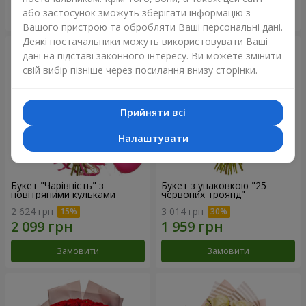
або застосунок зможуть зберігати інформацію з
Замовити
Замовити
Вашого пристрою та обробляти Ваші персональні дані.
Деякі постачальники можуть використовувати Ваші
дані на підставі законного інтересу. Ви можете змінити
свій вибір пізніше через посилання внизу сторінки.
Прийняти всі
Налаштувати
Букет "Чарівність" з
Букет з упаковкою "25
повітряними кульками
червоних троянд"
2 624 грн
3 014 грн
Замовити
Замовити