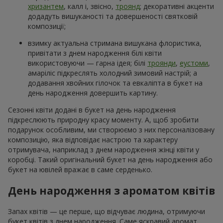
хризантем
, калл і, звісно,
троянд
; декоративні акценти
додадуть вишуканості та довершеності святковій
композиції;
взимку актуальна стримана вишукана флористика,
привітати з днем народження білі квіти
використовуючи — гарна ідея; білі
троянди
,
еустоми
,
амаріліс підкреслять холодний зимовий настрій; а
додавання хвойних гілочок та евкаліпта в букет на
день народження довершить картину.
Сезонні квіти додані в букет на день народження
підкреслюють природну красу моменту. А, щоб зробити
подарунок особливим, ми створюємо з них персоналізовану
композицію, яка відповідає настрою та характеру
отримувача, наприклад з днем народження жінці квіти у
коробці. Такий оригінальний букет на день народження або
букет на ювілей вражає в саме серденько.
День народження з ароматом квітів
Запах квітів — це перше, що відчуває людина, отримуючи
букет квітів з днем народження. Саме яскравий аромат