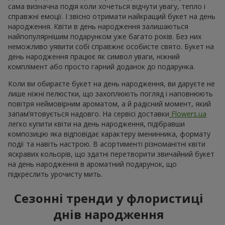
сама визначна подія коли хочеться відчути увагу, тепло і
справжні емоції. І звісно отримати найкращий букет на день
народження. Квіти в день народження залишаються
найпопулярнішим подарунком уже багато років. Без них
неможливо уявити собі справжнє особисте свято. Букет на
день народження працює як символ уваги, ніжний
комплімент або просто гарний доданок до подарунка.
Коли ви обираєте букет на день народження, ви даруєте не
лише ніжні пелюстки, що захоплюють погляд і наповнюють
повітря неймовірним ароматом, а й радісний момент, який
запам’ятовується надовго. На сервісі доставки
Flowers.ua
легко купити квіти на день народження, підібравши
композицію яка відповідає характеру іменинника, формату
події та навіть настрою. В асортименті різноманітні квіти
яскравих кольорів, що здатні перетворити звичайний букет
на день народження в ароматний подарунок, що
підкреслить урочисту мить.
Сезонні тренди у флористиці
днів народження