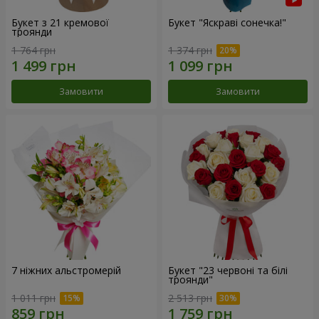
Букет з 21 кремової
Букет "Яскраві сонечка!"
троянди
1 764 грн
1 374 грн
Замовити
Замовити
7 ніжних альстромерій
Букет "23 червоні та білі
троянди"
1 011 грн
2 513 грн