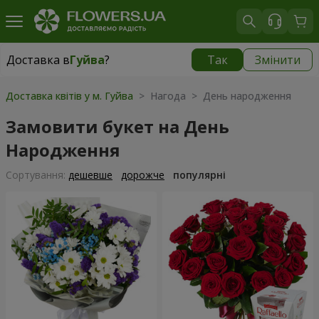
Доставка в
Гуйва
?
Так
Змінити
Доставка в
Гуйва
|
безкоштовно
Доставка квітів у м. Гуйва
> Нагода > День народження
Замовити букет на День
Народження
Сортування:
дешевше
дорожче
популярні