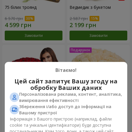
75 білих троянд
Ведмедик з букетом
6 570 грн
2 587 грн
Замовити
Замовити
Вітаємо!
Цей сайт запитує Вашу згоду на
обробку Ваших даних
Персоналізована реклама, контент, аналітика,
вимірювання ефективності
Збереження і/або доступ до інформації на
151 червона троянда
Букет "Очей чарівність"
Вашому пристрої
Інформація з Вашого пристрою (наприклад, файли
14 289 грн
3 699 грн
cookie та унікальні ідентифікатори) буде доступна
постачальникам. Крім того, вони, а також цей сайт