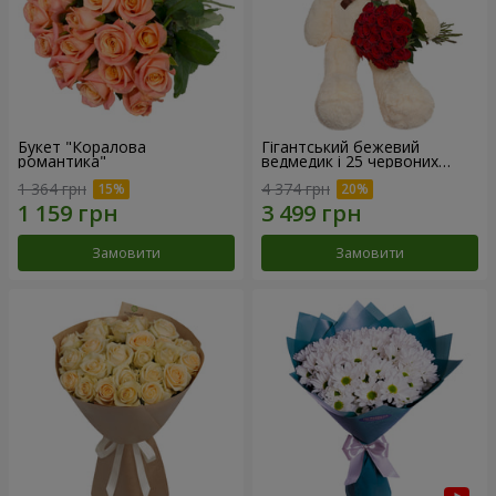
Букет "Коралова
Гігантський бежевий
романтика"
ведмедик і 25 червоних
троянд
1 364 грн
4 374 грн
Замовити
Замовити