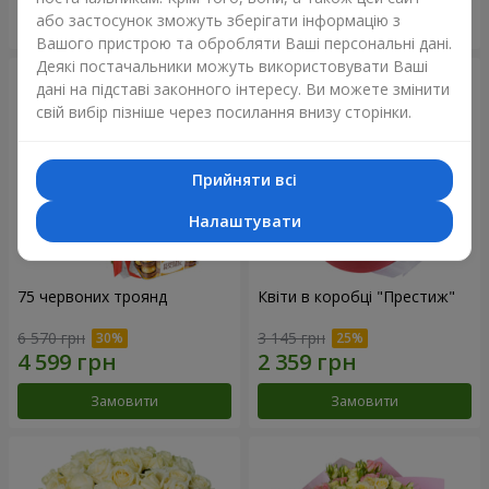
або застосунок зможуть зберігати інформацію з
Замовити
Замовити
Вашого пристрою та обробляти Ваші персональні дані.
Деякі постачальники можуть використовувати Ваші
дані на підставі законного інтересу. Ви можете змінити
свій вибір пізніше через посилання внизу сторінки.
Прийняти всі
Налаштувати
75 червоних троянд
Квіти в коробці "Престиж"
6 570 грн
3 145 грн
Замовити
Замовити