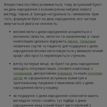
Флористика постійно розвивається, тому актуальний букет
на день народження з кожним роком набуває нового
вигляду. Наразі, в трендах натуральність і мінімалізм. Крім
того, формуючи букет на день народження, все частіше
звертається увага на сезонність:
весняні квіти з днем народження асоціюються з
весняною свіжістю, легкістю та оновленням; в таких
композиціях ідеально відіграють
півонії
,
тюльпани
незвичних сортів та гіацинти; для подарунка з днем
народження весняні квіти пакуються у мінімалістичний
крафт або просто перев’язуються стрічкою;
влітку на перше місце, як букет на день народження
виходять популярні пишні, соковиті композиції з
соняшників
, декоративних
ромашок
та інших
сезонних
квітів
; як оформлення актуальна асиметрія в
оригінальному пакуванні з мішковини або з днем
народження квіти у кошику;
як подарунок з днем народження осінні квіти мають
виглядати тепло і охайно; тут підійде з днем
народження жінці осінній букет виготовлений з