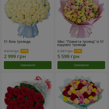
51 біла троянда
Мікс "Планета троянд" із 51
кущової троянди
4 614 грн
6 587 грн
Замовити
Замовити