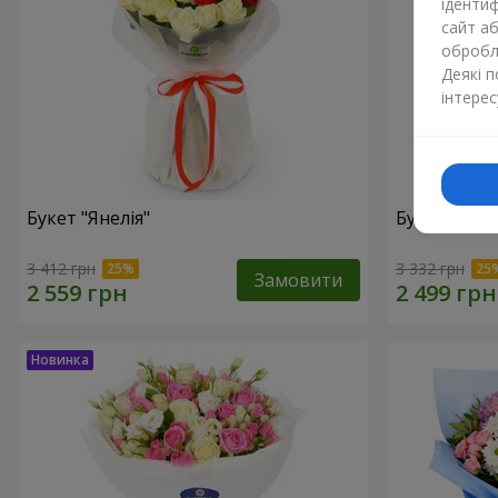
ідентиф
сайт а
обробля
Деякі 
інтерес
Букет "Янелія"
Букет "Щир
3 412 грн
3 332 грн
Замовити