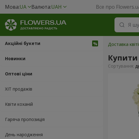
Мова:
UA
Валюта:
UAH
Все про Flowers.u
Акційні букети
Доставка квіті
Купити 
Новинки
Сортування:
д
Оптові ціни
ХІТ продажів
Квіти коханій
Гаряча пропозиція
День народження