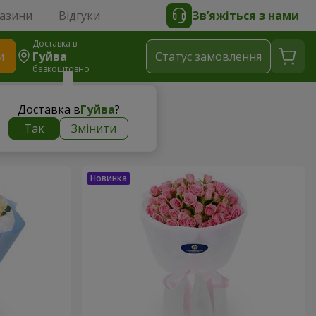
газини
Відгуки
Зв’яжіться з нами
Доставка в
и
Гуйва
Статус замовлення
безкоштовно
Доставка в
Гуйва
?
Так
Змінити