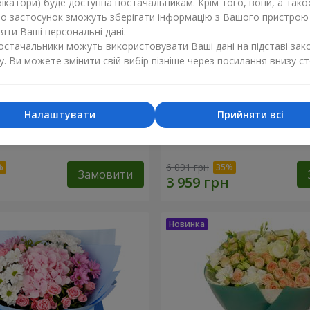
ікатори) буде доступна постачальникам. Крім того, вони, а тако
бо застосунок зможуть зберігати інформацію з Вашого пристрою
ти Ваші персональні дані.
постачальники можуть використовувати Ваші дані на підставі зак
у. Ви можете змінити свій вибір пізніше через посилання внизу ст
Налаштувати
Прийняти всі
ість"
Букет "Tarnis"
6 091 грн
Замовити