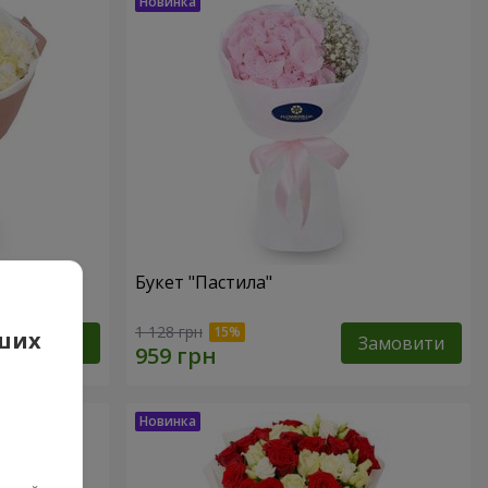
Букет "Пастила"
1 128 грн
аших
Замовити
Замовити