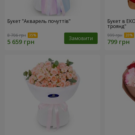
Букет "Акварель почуттів"
Букет в ЕК
троянд"
8 706 грн
999 грн
Замовити