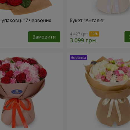
О упаковці "7 червоних
Букет "Анталія"
4 427 грн
Замовити