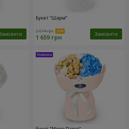
Букет "Шарм"
2 074 грн
Замовити
Замовити
Букет "Moon Dance"