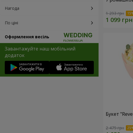
Нагода
1 293 грн
По ціні
Оформлення весіль
Завантажуйте наш мобільний
додаток
Букет "Reve
2 479 грн