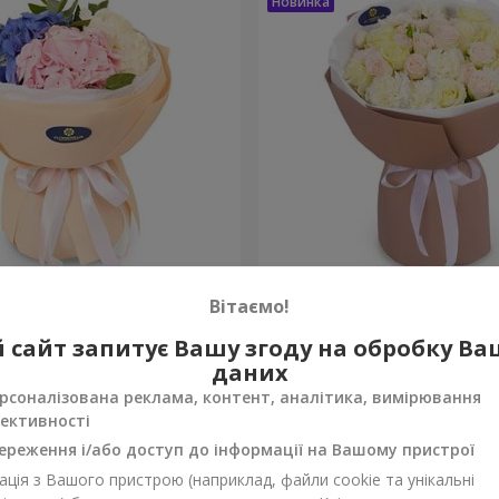
а почуттів"
Букет "Венера"
Вітаємо!
2 374 грн
 сайт запитує Вашу згоду на обробку В
Замовити
даних
рсоналізована реклама, контент, аналітика, вимірювання
ективності
ереження і/або доступ до інформації на Вашому пристрої
ція з Вашого пристрою (наприклад, файли cookie та унікальні