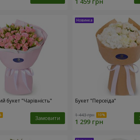
й букет "Чарівність"
Букет "Персеїда"
1 443 грн
Замовити