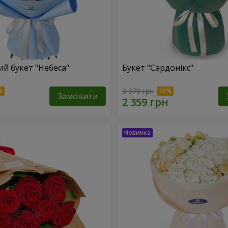
й букет "Небеса"
Букет "Сардонікс"
3 370 грн
Замовити