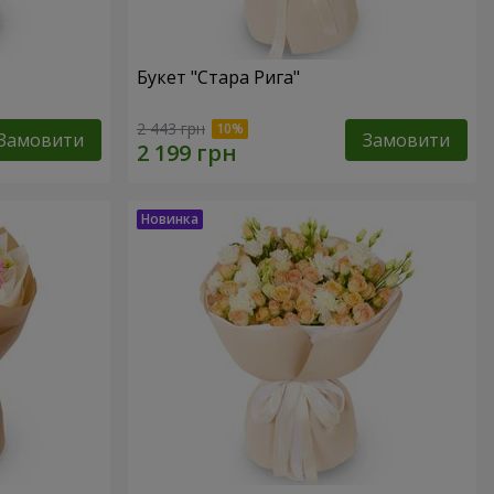
Букет "Стара Рига"
2 443 грн
Замовити
Замовити