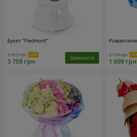
Букет "Piedmont"
Романтични
5 012 грн
2 124 грн
Замовити