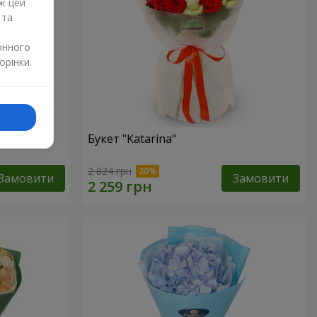
ж цей
 та
онного
орінки.
Букет "Katarina"
2 824 грн
Замовити
Замовити