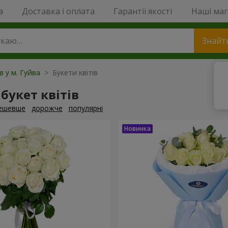
a
Доставка і оплата
Гарантії якості
Наші ма
Знайт
в у м. Гуйва
> Букети квітів
букет квітів
ешевше
дорожче
популярні