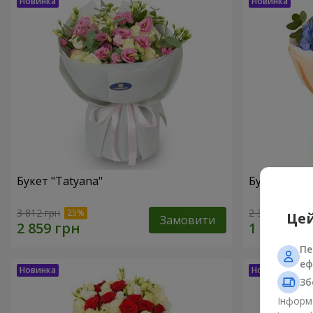
Букет "Tatyana"
Букет "Хмар
3 812 грн
2 399 грн
Цей
Замовити
Пе
еф
Зб
Інформа