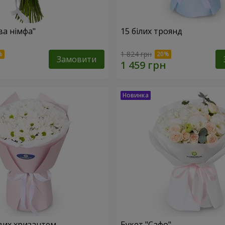
ва німфа"
15 білих троянд
1 824 грн
Замовити
вих хризантем
Букет "Сафо"