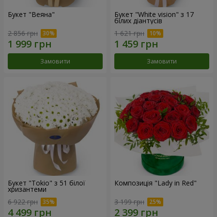
Букет "Веяна"
Букет "White vision" з 17
білих діантусів
2 856 грн
1 621 грн
Замовити
Замовити
Букет "Tokio" з 51 білої
Композиція "Lady in Red"
хризантеми
6 922 грн
3 199 грн