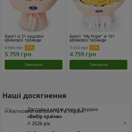
Букет із 51 кущової
Букет "My hope" зі 101
кремової троянди
кремової троянди
8 860 грн
7 322 грн
Замовити
Замовити
Наші досягнення
Доставка квітів року в Україні
«Вибір країни»
2026 рік