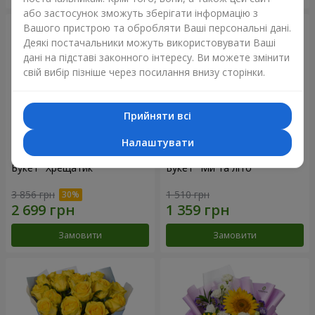
або застосунок зможуть зберігати інформацію з
Вашого пристрою та обробляти Ваші персональні дані.
Деякі постачальники можуть використовувати Ваші
дані на підставі законного інтересу. Ви можете змінити
свій вибір пізніше через посилання внизу сторінки.
Прийняти всі
Налаштувати
Букет "Хрещатик"
Букет "Ми та літо"
3 856 грн
1 510 грн
Замовити
Замовити