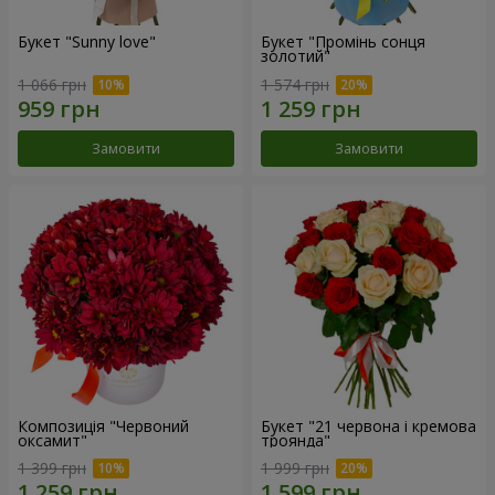
Букет "Sunny love"
Букет "Промінь сонця
золотий"
1 066 грн
1 574 грн
Замовити
Замовити
Композиція "Червоний
Букет "21 червона і кремова
оксамит"
троянда"
1 399 грн
1 999 грн