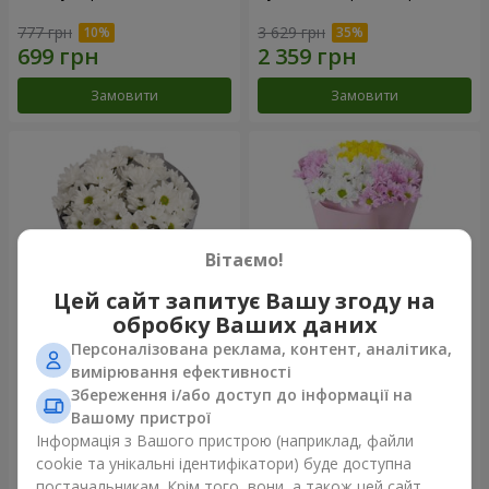
777 грн
3 629 грн
Замовити
Замовити
Вітаємо!
Цей сайт запитує Вашу згоду на
обробку Ваших даних
Персоналізована реклама, контент, аналітика,
Букет "Кіото" з 5 білих
Букет "Пори року"
вимірювання ефективності
хризантем
Збереження і/або доступ до інформації на
999 грн
1 199 грн
Вашому пристрої
Інформація з Вашого пристрою (наприклад, файли
cookie та унікальні ідентифікатори) буде доступна
Замовити
Замовити
постачальникам. Крім того, вони, а також цей сайт