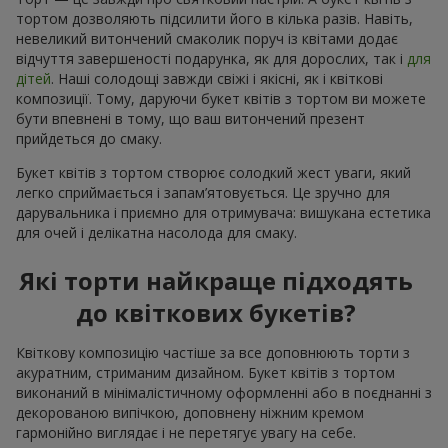
тортом дозволяють підсилити його в кілька разів. Навіть,
невеликий витончений смаколик поруч із квітами додає
відчуття завершеності подарунка, як для дорослих, так і
для
дітей
. Наші солодощі завжди свіжі і якісні, як і квіткові
композиції. Тому, даруючи букет квітів з тортом ви можете
бути впевнені в тому, що ваш витончений презент
прийдеться до смаку.
Букет квітів з тортом створює солодкий жест уваги, який
легко сприймається і запам’ятовується. Це зручно для
дарувальника і приємно для отримувача: вишукана естетика
для очей і делікатна насолода для смаку.
Які торти найкраще підходять
до квіткових букетів?
Квіткову композицію частіше за все доповнюють торти з
акуратним, стриманим дизайном. Букет квітів з тортом
виконаний в мінімалістичному оформленні або в поєднанні з
декорованою випічкою, доповнену ніжним кремом
гармонійно виглядає і не перетягує увагу на себе.