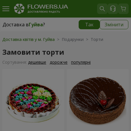
Доставка в
Гуйва
?
Так
Змінити
Доставка в
Гуйва
|
безкоштовно
Доставка квітів у м. Гуйва
> Подарунки > Торти
Замовити торти
Сортування:
дешевше
дорожче
популярні