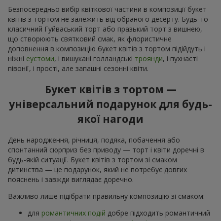
Безпосередньо вибір квіткової частини в композиції букет
квітів з тортом не залежить від обраного десерту. Будь-то
класичний Гуйваський торт або празький торт з вишнею,
що створюють святковий смак, як флористичне
доповнення в композицію букет квітів з тортом підійдуть і
ніжні
еустоми
, і вишукані голландські
троянди
, і пухнасті
півонії, і прості, але запашні сезонні квіти.
Букет квітів з тортом —
універсальний подарунок для будь-
якої нагоди
День народження, річниця, подяка, побачення або
спонтанний сюрприз без приводу — торт і квіти доречні в
будь-якій ситуації. Букет квітів з тортом зі смаком
дитинства — це подарунок, який не потребує довгих
пояснень і завжди виглядає доречно.
Важливо лише підібрати правильну композицію зі смаком:
для
романтичних подій
добре підходить романтичний