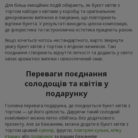
Для більш емоційних подій обирають, як букет квітів з
тортом набори з квітами у коробці та оригінальною
декорованою випічкою в пакуванні, що повторюють
відтінки букета. У результаті виходить цілісна композиція,
де флористика та гастрономічна естетика працюють разом.
Якщо хочеться чогось нестандартного, варто звернути
увагу букет квітів з тортом з ягідною начинкою. Такі
поєднання створюють відчуття легкості та додають у свято
запах ароматної випічки і свіжоспечений смак.
Переваги поєднання
солодощів та квітів у
подарунку
Головна перевага подарунка, де поєднується букет квітів з
тортом — це його цілісність. Даруючи такий солодкий
комплімент можна легко обійтись без додаткового
презенту. Але за бажанням, можна додати в букет квітів з
тортом цікавий
сувенір
, фрукти,
повітряні кульки
,
м’яку
іграшку
або
подарунок
за вашим бажанням