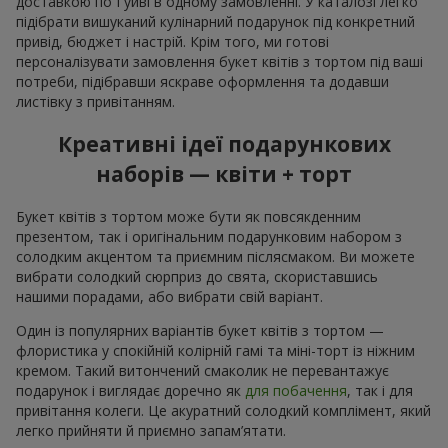
доставкою по Гуйві в одному замовленні. У каталозі легко
підібрати вишуканий кулінарний подарунок під конкретний
привід, бюджет і настрій. Крім того, ми готові
персоналізувати замовлення букет квітів з тортом під ваші
потреби, підібравши яскраве оформлення та додавши
листівку з привітанням.
Креативні ідеї подарункових
наборів — квіти + торт
Букет квітів з тортом може бути як повсякденним
презентом, так і оригінальним подарунковим набором з
солодким акцентом та приємним післясмаком. Ви можете
вибрати солодкий сюрприз до свята, скориставшись
нашими порадами, або вибрати свій варіант.
Один із популярних варіантів букет квітів з тортом —
флористика у спокійній колірній гамі та міні-торт із ніжним
кремом. Такий витончений смаколик не перевантажує
подарунок і виглядає доречно як
для побачення
, так і для
привітання колеги. Це акуратний солодкий комплімент, який
легко прийняти й приємно запам’ятати.