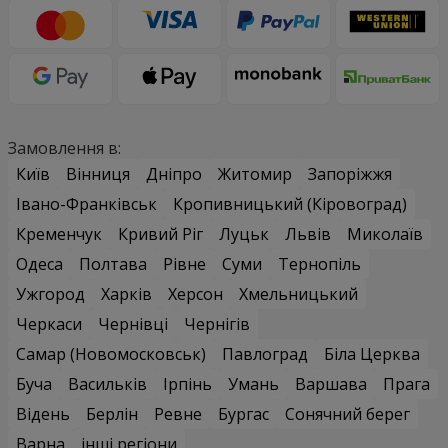
Замовлення в:
Київ
Вінниця
Дніпро
Житомир
Запоріжжя
Івано-Франківськ
Кропивницький (Кіровоград)
Кременчук
Кривий Ріг
Луцьк
Львів
Миколаїв
Одеса
Полтава
Рівне
Суми
Тернопіль
Ужгород
Харків
Херсон
Хмельницький
Черкаси
Чернівці
Чернігів
Самар (Новомосковськ)
Павлоград
Біла Церква
Буча
Васильків
Ірпінь
Умань
Варшава
Прага
Відень
Берлін
Ревне
Бургас
Сонячний берег
Варна
інші регіони