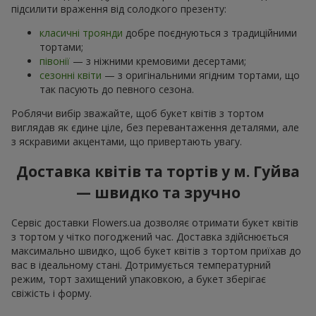
підсилити враження від солодкого презенту:
класичні троянди
добре поєднуються з традиційними
тортами;
півонії
— з ніжними кремовими десертами;
сезонні квіти
— з оригінальними ягідним тортами, що
так пасують до певного сезона.
Роблячи вибір зважайте, щоб букет квітів з тортом
виглядав як єдине ціле, без перевантаження деталями, але
з яскравими акцентами, що привертають увагу.
Доставка квітів та тортів у м. Гуйва
— швидко та зручно
Сервіс доставки Flowers.ua дозволяє отримати букет квітів
з тортом у чітко погоджений час. Доставка здійснюється
максимально швидко, щоб букет квітів з тортом приїхав до
вас в ідеальному стані. Дотримується температурний
режим, торт захищений упаковкою, а букет зберігає
свіжість і форму.