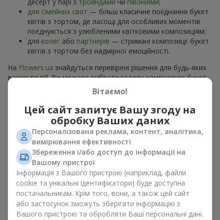
десерт у парі з
трояндами
чи
півоніями
;
для сімейних свят
— більш класичне поєднання букет
квітів з тортом, де ласощі для особливих моментів
поєднуються з улюбленими квітковими композиціям;
для
колег
або
партнерів
— стримані композиції букет
квітів з тортом без надмірної емоційності.
На
Flowers.ua
знайдуться перевірені рішення для будь-яких
ваших подій. Ви можете вибрати готову композицію букет
квітів з тортом з відповідного розділу каталогу або
Вітаємо!
замовити окремо солодкий дарунок і вподобані квіти.
Більше варіантів серед
акційних пропозицій
та хітів.
Цей сайт запитує Вашу згоду на
обробку Ваших даних
Торти з живими квітами —
Персоналізована реклама, контент, аналітика,
вимірювання ефективності
краса та смак в одному
Збереження і/або доступ до інформації на
подарунку
Вашому пристрої
Інформація з Вашого пристрою (наприклад, файли
Торти з живими квітами – це сучасне поєднання
cookie та унікальні ідентифікатори) буде доступна
флористики та гастрономічної естетики. Ексклюзивний
постачальникам. Крім того, вони, а також цей сайт
десерт в поєднанні з
вишуканим букетом
виглядає ефектно,
або застосунок зможуть зберігати інформацію з
стильно й підкреслює особливість події, як
день
Вашого пристрою та обробляти Ваші персональні дані.