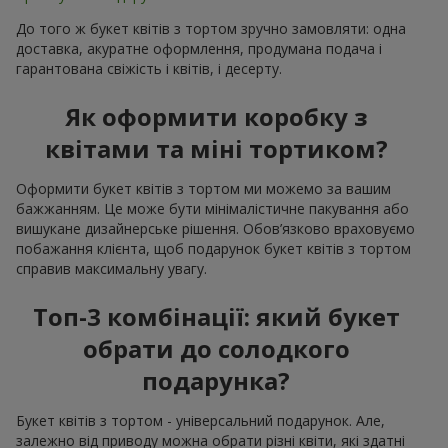
До того ж букет квітів з тортом зручно замовляти: одна
доставка, акуратне оформлення, продумана подача і
гарантована свіжість і квітів, і десерту.
Як оформити коробку з
квітами та міні тортиком?
Оформити букет квітів з тортом ми можемо за вашим
бажжанням. Це може бути мінімалістичне пакування або
вишукане дизайнерське рішення. Обов’язково враховуємо
побажання клієнта, щоб подарунок букет квітів з тортом
справив максимальну увагу.
Топ-3 комбінації: який букет
обрати до солодкого
подарунка?
Букет квітів з тортом - універсальний подарунок. Але,
залежно від приводу можна обрати різні квіти, які здатні