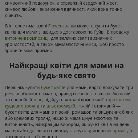
символічний подарунок, а справжній сердечний жест,
символ любові і вираження вдячності, який вона точно
оцінить.
В інтернет-магазині
Flowers.ua
ви можете купити букет
квітів для мами зі швидкою доставкою по Гуйві. В продажу
витончені композиції
для великих свят і визначних
урочистостей, а також мінімалістичні мікси, щоб просто
зробити мамі приємно.
Найкращі квіти для мами на
будь-яке свято
Перш ніж купити
букет квітів
для мами, варто врахувати три
речі: особливості смаків, привід і сезонність квітів. Активній
та енергійній
жінці
підійдуть яскраві композиції з
хризантем
,
кущових троянд
та
альстромерій
. Ніжній і стриманій —
букет квітів для мами з півоній, ромашок та вишуканих білих
або кремових троянд. Якщо ж мама цінує екзотику та
витонченість, найкращим вибором, як букет квітів на день
матері або до іншого приводу стануть оригінальні
орхідеї
, а
також мікси за їх участю.