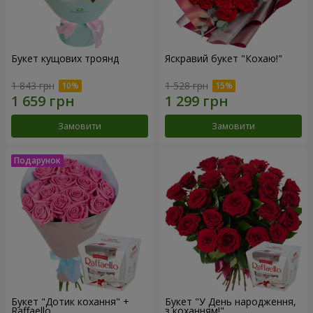
Букет кущових троянд
Яскравий букет "Кохаю!"
1 843 грн
1 528 грн
Замовити
Замовити
Букет "Дотик кохання" +
Букет "У День народження,
Raffaello
з коханням!"