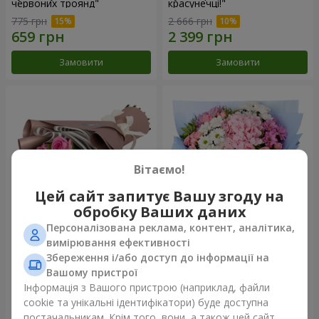
червоних троянд"
красунечці!"
775 грн
2 666 грн
Замовити
Замовити
Вітаємо!
Цей сайт запитує Вашу згоду на
обробку Ваших даних
Персоналізована реклама, контент, аналітика,
Букет "7 рожевих троянд!"
Романтичний букет
вимірювання ефективності
"Небеса"
Збереження і/або доступ до інформації на
949 грн
2 124 грн
Вашому пристрої
Інформація з Вашого пристрою (наприклад, файли
cookie та унікальні ідентифікатори) буде доступна
Замовити
Замовити
постачальникам. Крім того, вони, а також цей сайт