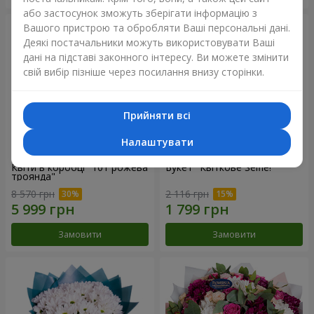
або застосунок зможуть зберігати інформацію з
Вашого пристрою та обробляти Ваші персональні дані.
Деякі постачальники можуть використовувати Ваші
дані на підставі законного інтересу. Ви можете змінити
свій вибір пізніше через посилання внизу сторінки.
Прийняти всі
Налаштувати
Квіти в коробці "101 рожева
Букет "Квіткове Selfie!"
троянда"
8 570 грн
2 116 грн
Замовити
Замовити