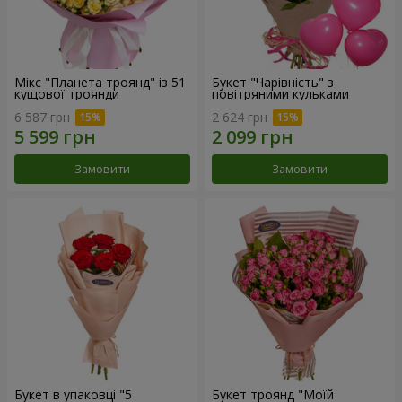
Мікс "Планета троянд" із 51
Букет "Чарівність" з
кущової троянди
повітряними кульками
6 587 грн
2 624 грн
Замовити
Замовити
Букет в упаковці "5
Букет троянд "Моїй