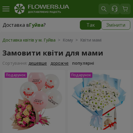
Доставка в
Гуйва
?
Так
Змінити
Доставка в
Гуйва
|
безкоштовно
Доставка квітів у м. Гуйва
> Кому > Квіти мамі
Замовити квіти для мами
Сортування:
дешевше
дорожче
популярні