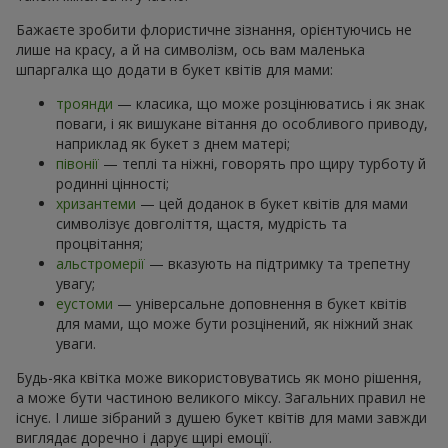
Бажаєте зробити флористичне зізнання, орієнтуючись не
лише на красу, а й на символізм, ось вам маленька
шпаргалка що додати в букет квітів для мами:
троянди
— класика, що може розцінюватись і як знак
поваги, і як вишукане вітання до особливого приводу,
наприклад як букет з днем матері;
півонії
— теплі та ніжні, говорять про щиру турботу й
родинні цінності;
хризантеми
— цей доданок в букет квітів для мами
символізує довголіття, щастя, мудрість та
процвітання;
альстромерії
— вказують на підтримку та трепетну
увагу;
еустоми
— універсальне доповнення в букет квітів
для мами, що може бути розцінений, як ніжний знак
уваги.
Будь-яка квітка може використовуватись як моно рішення,
а може бути частиною великого міксу. Загальних правил не
існує. І лише зібраний з душею букет квітів для мами завжди
виглядає доречно і дарує щирі емоції.