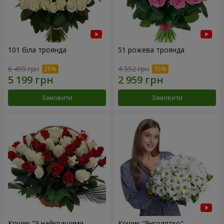
101 біла троянда
51 рожева троянда
6 499 грн
4 552 грн
Замовити
Замовити
Кошик "З найкращими
Кошик "Янголятко"