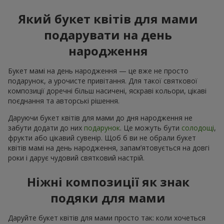
Який букет квітів для мами
подарувати на день
народження
Букет мамі на день народження — це вже не просто
подарунок, а урочисте привітання. Для такої святкової
композиції доречні більш насичені, яскраві кольори, цікаві
поєднання та авторські рішення.
Даруючи букет квітів для мами до дня народження не
забути додати до них
подарунок
. Це можуть бути
солодощі
,
фрукти або цікавий сувенір. Щоб б ви не обрали букет
квітів мамі на день народження, запам’ятовується на довгі
роки і дарує чудовий святковий настрій.
Ніжні композиції як знак
подяки для мами
Даруйте букет квітів для мами просто так: коли хочеться