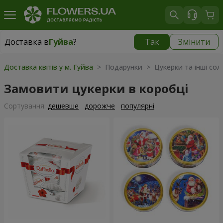
Доставка в
Гуйва
?
Так
Змінити
Доставка в
Гуйва
|
безкоштовно
Доставка квітів у м. Гуйва
> Подарунки > Цукерки та інші со
Замовити цукерки в коробці
Сортування:
дешевше
дорожче
популярні