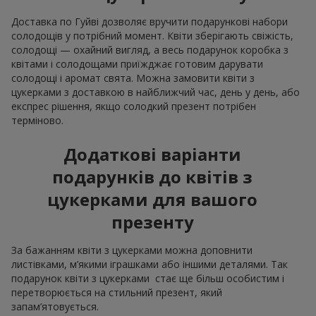
Доставка по Гуйві дозволяє вручити подарункові набори
солодощів у потрібний момент. Квіти зберігають свіжість,
солодощі — охайний вигляд, а весь подарунок коробка з
квітами і солодощами приїжджає готовим дарувати
солодощі і аромат свята. Можна замовити квіти з
цукерками з доставкою в найближчий час, день у день, або
експрес рішення, якщо солодкий презент потрібен
терміново.
Додаткові варіанти
подарунків до квітів з
цукерками для вашого
презенту
За бажанням квіти з цукерками можна доповнити
листівками, м’якими іграшками або іншими деталями. Так
подарунок квіти з цукерками стає ще більш особистим і
перетворюється на стильний презент, який
запам’ятовується.