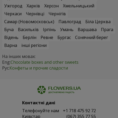
Ужгород
Харків
Херсон
Хмельницький
Черкаси
Чернівці
Чернігів
Самар (Новомосковськ)
Павлоград
Біла Церква
Буча
Васильків
Ірпінь
Умань
Варшава
Прага
Відень
Берлін
Ревне
Бургас
Сонячний берег
Варна
інші регіони
На інших мовах:
Eng:
Chocolate boxes and other sweets
Рус:
Конфеты и прочие сладости
Контактні дані
Телефонуйте нам
+1 718 475 92 72
Київстар
(067) 355 77 55