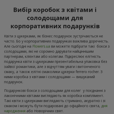
Вибір коробок з квітами і
солодощами для
корпоративних подарунків
Квіти з цукерками, як бізнес подарунок зустрічаються не
часто. Бо у корпоративних подарунках важлива доречність.
Але сьогодні на
Flowers.ua
ви можете підібрати такі бокси з
солодощами, які не соромно дарувати найціннішим
партнерам, клієнтам або колегам. Підкреслює елітність
подарунка квіти з цукерками презентабельна упаковка без
зайвої романтики, але з відчуттям уваги і витонченого
смаку, а також елітні смаколики цукерки ferrero rocher. З
ними коробка з квітами і солодощами — вишуканий
подарунок.
Подарункові бокси з солодощами для колег у поєднанні з
лаконічними квітами виглядають як коробка комплімент.
Такі квіти з цукерками виглядають стримано, акуратно і зі
смаком і можуть бути подаровані до офіційного свята,
дня
народження
або Новорічних свят.