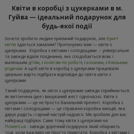
Квіти в коробці з цукерками в м.
Гуйва — ідеальний подарунок для
будь-якої події
Хочете зробити людині приємний подарунок, але
букет
квітів
здається замалим? Пропонуємо вам — квіти з
цукерками. Коробка з квітами і солодощами – універсальне
та завжди вдале поєднання, яке сподобається всім: і
маленьким
дітям
, і
колегам по робот
і, і
коханим
, і
близьким
родичам
. А щоб квіти в коробці з цукерками працювали
ідеально варто підібрати відповідні до свята квіти з
цукерками
Такий подарунок, як квіти з цукерками завжди сприймається
як витончена ідея і вишуканий жест одночасно. Квіти з
цукерками — це не просто банальний презент. Коробка з
квітами і солодощами — це справжня коробка емоцій, яка
дарує радість і гарний настрій надовго. Ми зробили для вас
найкращі підбірки. Саме тому квіти з цукерками на
Flowers.ua
- завжди доречний подарунок який обирають
тоді, коли важливо не просто привітати. Коробка з квітами і