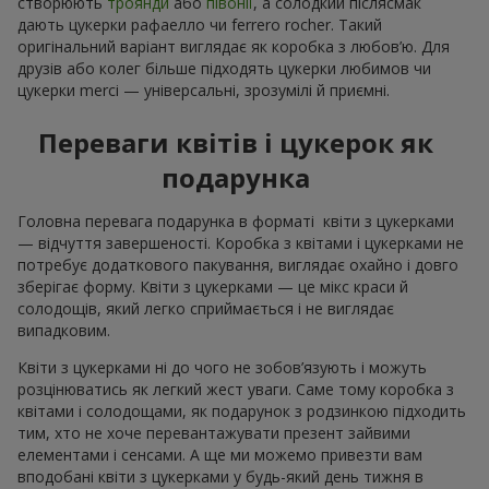
створюють
троянди
або
півонії
, а солодкий післясмак
дають цукерки рафаелло чи ferrero rocher. Такий
оригінальний варіант виглядає як коробка з любов’ю. Для
друзів або колег більше підходять цукерки любимов чи
цукерки merci — універсальні, зрозумілі й приємні.
Переваги квітів і цукерок як
подарунка
Головна перевага подарунка в форматі квіти з цукерками
— відчуття завершеності. Коробка з квітами і цукерками не
потребує додаткового пакування, виглядає охайно і довго
зберігає форму. Квіти з цукерками — це мікс краси й
солодощів, який легко сприймається і не виглядає
випадковим.
Квіти з цукерками ні до чого не зобов’язують і можуть
розцінюватись як легкий жест уваги. Саме тому коробка з
квітами і солодощами, як подарунок з родзинкою підходить
тим, хто не хоче перевантажувати презент зайвими
елементами і сенсами. А ще ми можемо привезти вам
вподобані квіти з цукерками у будь-який день тижня в