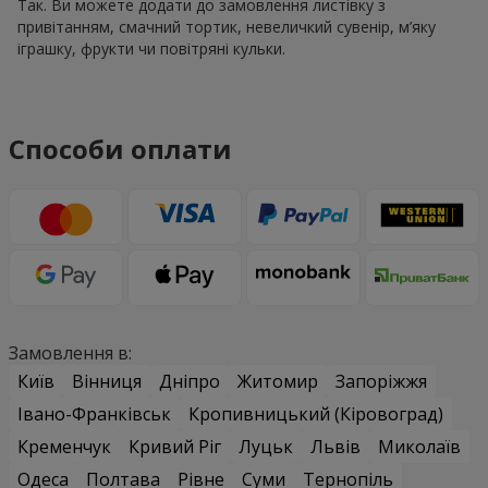
Так. Ви можете додати до замовлення листівку з
привітанням, смачний тортик, невеличкий сувенір, м’яку
іграшку, фрукти чи повітряні кульки.
Способи оплати
Замовлення в:
Київ
Вінниця
Дніпро
Житомир
Запоріжжя
Івано-Франківськ
Кропивницький (Кіровоград)
Кременчук
Кривий Ріг
Луцьк
Львів
Миколаїв
Одеса
Полтава
Рівне
Суми
Тернопіль