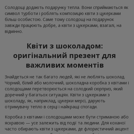
Солодощі додають подарунку тепла. Вони сприймаються як
символ турботи і роблять композицію квіти з цукерками
більш особистою. Саме тому солодощі на подарунок
завжди працюють добре, а квіти з цукерками, взагалі, на
відмінно.
Квіти з шоколадом:
оригінальний презент для
важливих моментів
Знайдеться не так багато людей, які не люблять шоколад.
Чорний, білий або молочний, шоколадна коробка з квітами і
солодощами перетворюється на солодкий сюрприз, який
доречний у багатьох ситуаціях. Квіти з цукерками з
шоколаду, як, наприклад, цукерки мерсі, дарують
отримувачу тепло в серці і найкращі спогади.
Коробка з квітами і солодощами може бути стриманою або
яскравою — усе залежить від події та людини. Для коханої
часто обирають квіти з цукерками, де флористичний акцент