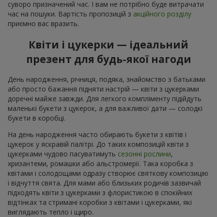
суворо призначений час. І вам не потрібно буде витрачати
час на пошуки. Вартість пропозицій з
акційного розділу
приємно вас вразить.
Квіти і цукерки — ідеальний
презент для будь-якої нагоди
День народження, річниця, подяка, знайомство з батьками
або просто бажання підняти настрій — квіти з цукерками
доречні майже завжди. Для легкого компліменту підійдуть
маленькі букети з цукерок, а для важливої дати — солодкі
букети в коробці.
На день народження часто обирають букети з квітів і
цукерок у яскравій палітрі. До таких композицій квіти з
цукерками чудово пасуватимуть
сезонні рослини
,
хризантеми, ромашки або альстромерії. Така коробка з
квітами і солодощами одразу створює святкову композицію
і відчуття свята. Для мами або близьких родичів зазвичай
підходять квіти з цукерками з флористикою в спокійних
відтінках та стримані коробки з квітами і цукерками, які
виглядають тепло і щиро.