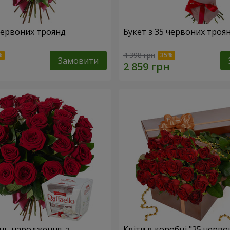
 червоних троянд
Букет з 35 червоних троя
4 398 грн
Замовити
ень народження, з
Квіти в коробці "25 черво