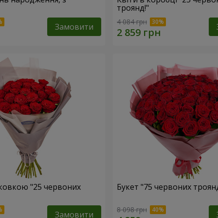
троянд!"
4 084 грн
Замовити
аковкою "25 червоних
Букет "75 червоних троян
8 098 грн
Замовити