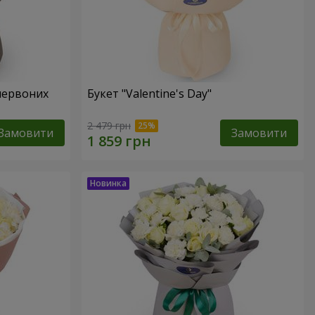
червоних
Букет "Valentine's Day"
2 479 грн
Замовити
Замовити