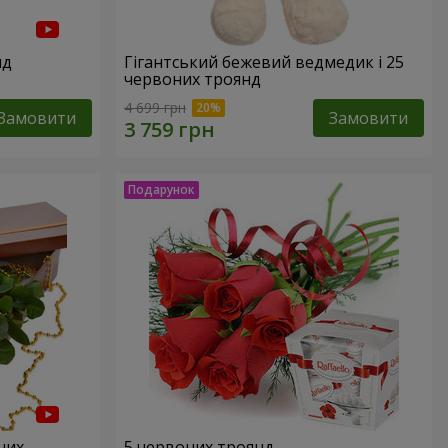
нд
Гігантський бежевий ведмедик і 25
червоних троянд
4 699 грн
Замовити
Замовити
них
5 червоних троянд