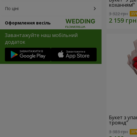
коханням!"
По ціні
3 322 грн
Оформлення весіль
Завантажуйте наш мобільний
додаток
Букет з уп
троянд"
3 383 грн