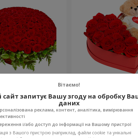
а троянда
Композиція "Зворушливий
Вітаємо!
2 399 грн
 сайт запитує Вашу згоду на обробку В
Замовити
даних
рсоналізована реклама, контент, аналітика, вимірювання
ективності
ереження і/або доступ до інформації на Вашому пристрої
ція з Вашого пристрою (наприклад, файли cookie та унікальні