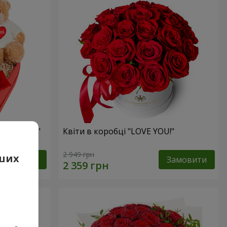
 презент"
Квіти в коробці "LOVE YOU!"
2 949 грн
аших
Замовити
Замовити