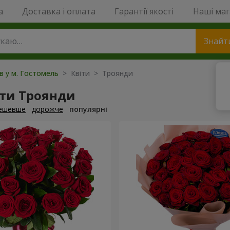
a
Доставка і оплата
Гарантії якості
Наші ма
Знайт
ів у м. Гостомель
> Квіти > Троянди
ти Троянди
ешевше
дорожче
популярні