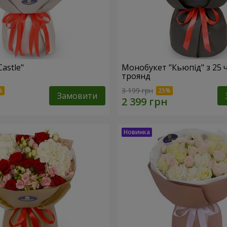
Castle"
Монобукет "Кьюпід" з 25 
троянд
3 199 грн
Замовити