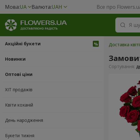
Мова:
UA
Валюта:
UAH
Все про Flowers.u
Акційні букети
Доставка квіт
Замови
Новинки
Сортування:
д
Оптові ціни
ХІТ продажів
Квіти коханій
День народження
Букети тижня