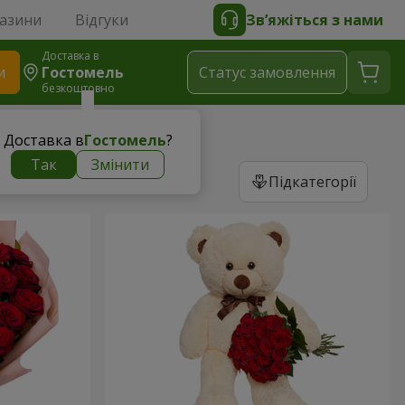
газини
Відгуки
Зв’яжіться з нами
Доставка в
и
Гостомель
Статус замовлення
безкоштовно
Доставка в
Гостомель
?
Так
Змінити
Підкатегорії