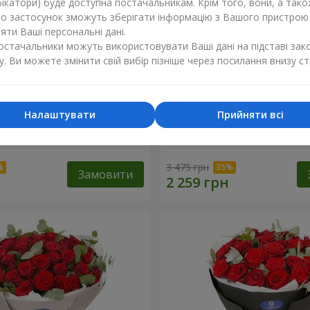
ікатори) буде доступна постачальникам. Крім того, вони, а тако
бо застосунок зможуть зберігати інформацію з Вашого пристрою
ти Ваші персональні дані.
постачальники можуть використовувати Ваші дані на підставі зак
у. Ви можете змінити свій вибір пізніше через посилання внизу ст
Налаштувати
Прийняти всі
х троянд з Пандою
19 червоних троянд з Ве
3 475 грн
Замовити