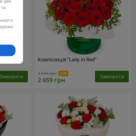
ж цей
 та
онного
орінки.
дмедиком
Композиція "Lady in Red"
3 545 грн
Замовити
Замовити