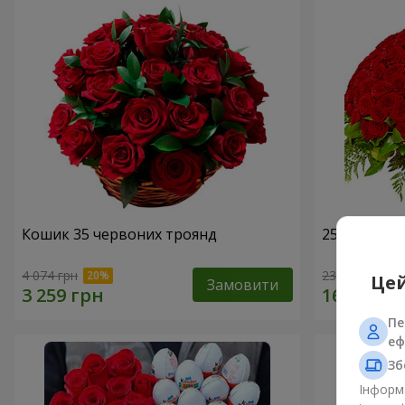
Кошик 35 червоних троянд
251 червон
4 074 грн
23 856 грн
Цей
Замовити
Пе
еф
Зб
Інформа