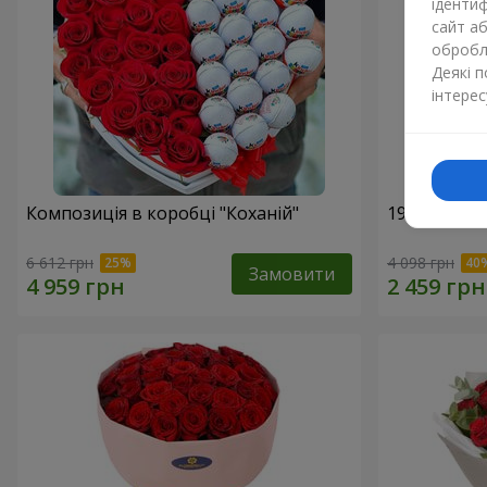
ідентиф
сайт а
обробля
Деякі 
інтерес
Композиція в коробці "Коханій"
19 червони
6 612 грн
4 098 грн
Замовити