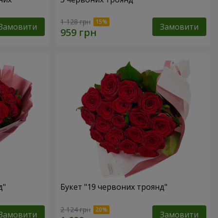
1 128 грн
Замовити
Замовити
д"
Букет "19 червоних троянд"
2 124 грн
Замовити
Замовити