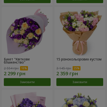
Букет "Квіткове
15 різнокольорових еустом
блаженство"
2 554 грн
3 145 грн
Замовити
Замовити