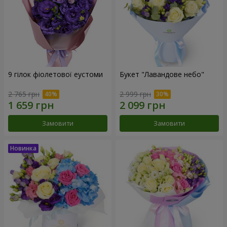
9 гілок фіолетової еустоми
Букет "Лавандове небо"
2 765 грн
2 999 грн
Замовити
Замовити