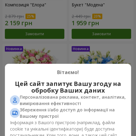
Композиція "Елора"
Букет "Модена"
2 879 грн
2 449 грн
Замовити
Замовити
Вітаємо!
Цей сайт запитує Вашу згоду на
обробку Ваших даних
Персоналізована реклама, контент, аналітика,
вимірювання ефективності
Збереження і/або доступ до інформації на
Букет "Piedmont"
Композиція "Сільвія"
Вашому пристрої
5 332 грн
3 570 грн
Інформація з Вашого пристрою (наприклад, файли
cookie та унікальні ідентифікатори) буде доступна
постачальникам. Крім того, вони, а також цей сайт