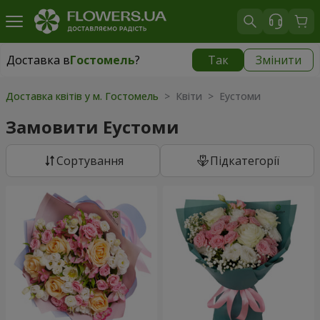
Доставка в
Гостомель
?
Так
Змінити
Доставка в
Гостомель
|
безкоштовно
Доставка квітів у м. Гостомель
> Квіти > Еустоми
Замовити Еустоми
Сортування
Підкатегорії