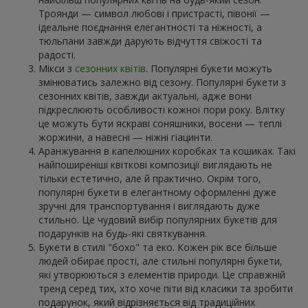
Троянди — символ любові і пристрасті, півонії —
ідеальне поєднання елегантності та ніжності, а
тюльпани завжди дарують відчуття свіжості та
радості.
Мікси з
сезонних квітів
. Популярні букети можуть
змінюватись залежно від сезону. Популярні букети з
сезонних квітів, завжди актуальні, адже вони
підкреслюють особливості кожної пори року. Влітку
це можуть бути яскраві соняшники, восени — теплі
жоржини, а навесні — ніжні гіацинти.
Аранжування в капелюшних коробках та кошиках. Такі
найпоширеніші квіткові композиції виглядають не
тільки естетично, але й практично. Окрім того,
популярні букети в елегантному оформленні дуже
зручні для транспортування і виглядають дуже
стильно. Це чудовий вибір популярних букетів для
подарунків на будь-які святкування.
Букети в стилі "бохо" та еко. Кожен рік все більше
людей обирає прості, але стильні популярні букети,
які утворюються з елементів природи. Це справжній
тренд серед тих, хто хоче піти від класики та зробити
подарунок, який відрізняється від традиційних