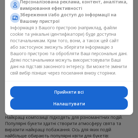
Персоналізована реклама, контент, аналітика,
для будь-якого віку і статі, а їх склад можна
вимірювання ефективності
адаптувати під будь-який захід.
Масові квіткові уподобання. Півонії, тюльпани,
Збереження і/або доступ до інформації на
ромашки — популярні букети, що залишаються
Вашому пристрої
привабливими для покупців. Вони не тільки мають
Інформація з Вашого пристрою (наприклад, файли
чудовий вигляд. Такі популярні букети відображають
cookie та унікальні ідентифікатори) буде доступна
атмосферу свіжості та природної краси.
постачальникам. Крім того, вони, а також цей сайт
або застосунок зможуть зберігати інформацію з
Популярні квіти для букетів часто змінюються залежно від
Вашого пристрою та обробляти Ваші персональні дані.
пори року, але ці класичні популярні букети завжди
Деякі постачальники можуть використовувати Ваші
залишаються в списку тих що мають найбільший попит.
дані на підставі законного інтересу. Ви можете змінити
Якщо ви хочете бути впевненими у своєму виборі,
свій вибір пізніше через посилання внизу сторінки.
звертайтесь до цих перевірених часом популярних квітів.
Для яких подій в м. Гостомель
Прийняти всі
обирають популярні букети
Налаштувати
Що важливо пам’ятати, обираючи популярні букети?
Найкращі композиції підходять для різноманітних подій.
Популярні букети здатні створити атмосферу свята та
виразити найкращі побажання. Ось для яких подій
найбільше обирають популярні квіти для букетів: