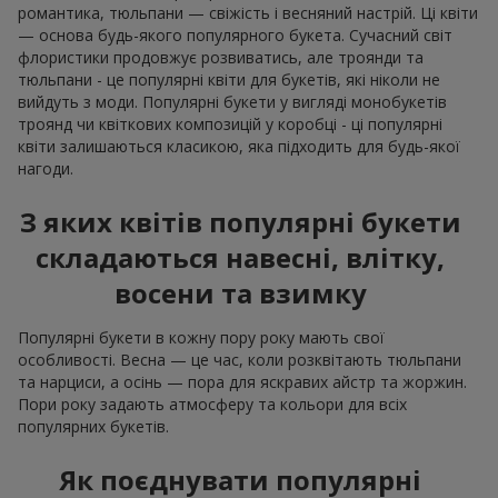
романтика, тюльпани — свіжість і весняний настрій. Ці квіти
— основа будь-якого популярного букета. Сучасний світ
флористики продовжує розвиватись, але троянди та
тюльпани - це популярні квіти для букетів, які ніколи не
вийдуть з моди. Популярні букети у вигляді монобукетів
троянд чи квіткових композицій у коробці - ці популярні
квіти залишаються класикою, яка підходить для будь-якої
нагоди.
З яких квітів популярні букети
складаються навесні, влітку,
восени та взимку
Популярні букети в кожну пору року мають свої
особливості. Весна — це час, коли розквітають тюльпани
та нарциси, а осінь — пора для яскравих айстр та жоржин.
Пори року задають атмосферу та кольори для всіх
популярних букетів.
Як поєднувати популярні