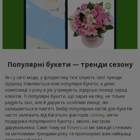
Популярні букети — тренди сезону
Як і у світі моди, у флористиці теж існують свої тренди.
Щороку з'являються нові популярні букети, а деякі
композиції з року в рік утримують лідерські позиції серед
клієнтів. Ті популярні букети, що зараз на піку, не тільки
радують око, але й дарують особливі емоції, які
залишаються в пам'яті. Вибір популярних квітів для букетів
часто залежить від багатьох факторів:
сезону
, мети
подарунка популярного букету і, звісно, настрою
дарувальника. Саме тому на
flowers.ua
ми завжди стежимо
за квітковими трендами року та пропонуємо вам найкращі
популярні букети.