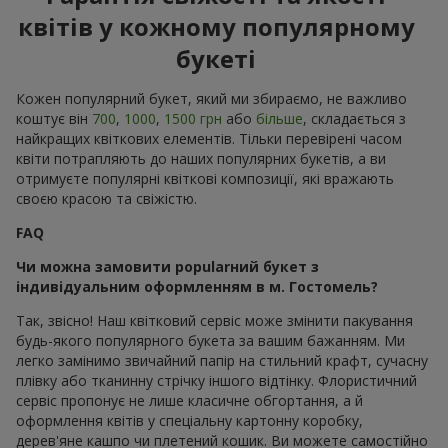
квітів у кожному популярному
букеті
Кожен популярний букет, який ми збираємо, не важливо
коштує він
700
,
1000
,
1500 грн
або
більше
, складається з
найкращих квіткових елементів. Тільки перевірені часом
квіти потрапляють до наших популярних букетів, а ви
отримуєте популярні квіткові композиції, які вражають
своєю красою та свіжістю.
FAQ
Чи можна замовити popularний букет з
індивідуальним оформленням в м. Гостомель?
Так, звісно! Наш квітковий сервіс може змінити пакування
будь-якого популярного букета за вашим бажанням. Ми
легко замінимо звичайний папір на стильний крафт, сучасну
плівку або тканинну стрічку іншого відтінку. Флористичний
сервіс пропонує не лише класичне обгортання, а й
оформлення квітів у спеціальну картонну коробку,
дерев'яне кашпо чи плетений кошик. Ви можете самостійно