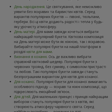
День народження
. Це святкування, яке неможливо
уявити без яскравих та барвистих квітів. Серед
варіантів популярних букетів — півонії, тюльпани,
гербери. Всі ці квіти додають радості і тепла у будь-
яку урочисту атмосферу.
День матері
. Для мами завжди хочеться вибрати
найкращий популярний букети. Квіткова композиція
на День матері може бути як ніжною, так і яскравою.
Вибирайте популярні букети на нашій платформі в
розділі
квіти для мами
.
Визнання в коханні
. Ось де важливо вибрати
справжній квітковий шедевр. Популярні букети з
червоних троянд, без сумніву, є символом пристрасті
та любові. Такі популярні букети завжди стануть
безпрограшним варіантом для квітів для коханої.
Для коханої
. Популярні букети для коханої вимагають
особливого підходу — яскраві та ніжні композиції, що
підкреслюють емоційний зв'язок.
Для дітей
. Для маленьких принцес і принців найкращим
вибором стануть популярні букети з квітів, які
створюють атмосферу чарівного свята. Серед
найбільш потрібних — ромашки та лілії.