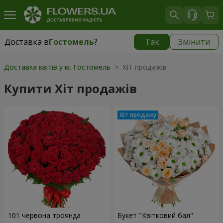
Доставка в
Гостомель
?
Так
Змінити
Доставка в
Гостомель
|
безкоштовно
Доставка квітів у м. Гостомель
> ХІТ продажів
Купити Хіт продажів
101 червона троянда
Букет "Квітковий бал"