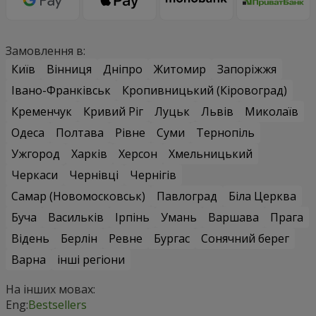
Замовлення в:
Київ
Вінниця
Дніпро
Житомир
Запоріжжя
Івано-Франківськ
Кропивницький (Кіровоград)
Кременчук
Кривий Ріг
Луцьк
Львів
Миколаїв
Одеса
Полтава
Рівне
Суми
Тернопіль
Ужгород
Харків
Херсон
Хмельницький
Черкаси
Чернівці
Чернігів
Самар (Новомосковськ)
Павлоград
Біла Церква
Буча
Васильків
Ірпінь
Умань
Варшава
Прага
Відень
Берлін
Ревне
Бургас
Сонячний берег
Варна
інші регіони
На інших мовах:
Eng:
Bestsellers