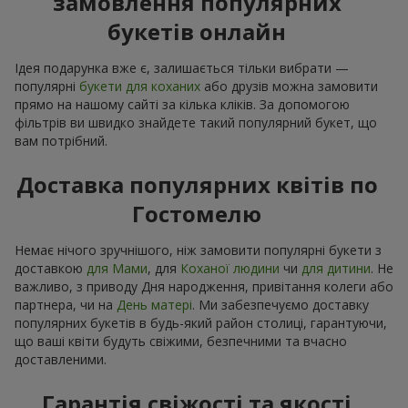
замовлення популярних
букетів онлайн
Ідея подарунка вже є, залишається тільки вибрати —
популярні
букети для коханих
або друзів можна замовити
прямо на нашому сайті за кілька кліків. За допомогою
фільтрів ви швидко знайдете такий популярний букет, що
вам потрібний.
Доставка популярних квітів по
Гостомелю
Немає нічого зручнішого, ніж замовити популярні букети з
доставкою
для Мами
, для
Коханої людини
чи
для дитини
. Не
важливо, з приводу Дня народження, привітання колеги або
партнера, чи на
День матері
. Ми забезпечуємо доставку
популярних букетів в будь-який район столиці, гарантуючи,
що ваші квіти будуть свіжими, безпечними та вчасно
доставленими.
Гарантія свіжості та якості