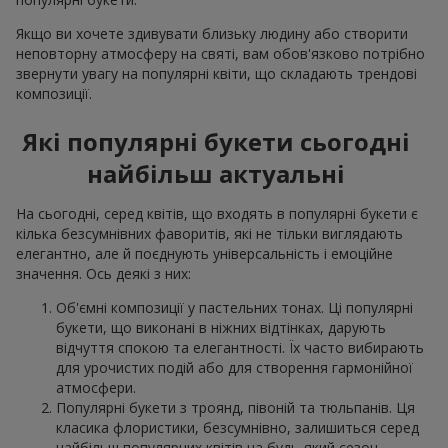
Якщо ви хочете здивувати близьку людину або створити
неповторну атмосферу на святі, вам обов'язково потрібно
звернути увагу на популярні квіти, що складають трендові
композиції.
Які популярні букети сьогодні
найбільш актуальні
На сьогодні, серед квітів, що входять в популярні букети є
кілька безсумнівних фаворитів, які не тільки виглядають
елегантно, але й поєднують універсальність і емоційне
значення. Ось деякі з них:
Об'ємні композиції у пастельних тонах. Ці популярні
букети, що виконані в ніжних відтінках, дарують
відчуття спокою та елегантності. Їх часто вибирають
для урочистих подій або для створення гармонійної
атмосфери.
Популярні букети з троянд, півоній та тюльпанів. Ця
класика флористики, безсумнівно, залишиться серед
найбільш популярних квітів на будь-який сезон.