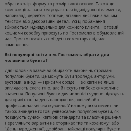
обрати колір, форму та розмір такої основи. Також до
композиції за запитом додаються індивідуальні елементи,
наприклад, дерев’яні топпери, вітальні листівки з вашим
текстом або декоративні деталі. Усі ці побажання
збираються індивідуально для кожного клієнта. Готовий
кошик чи коробку привезуть по Гостомелю в обумовлений
час. Просто вкажіть свої ідеї в коментарях під час
замовлення.
Які популярні квіти в м. Гостомель обрати для
чоловічого букета?
Для чоловіків зазвичай обирають лаконічні, стримані
популярні букети. Це можуть бути троянди, антуріуми,
еустоми, а іноді — і іриси чи орхідеї. Такі квіти не лише
виглядають елегантно, але й несуть глибоке символічне
значення. Популярні букети для чоловіків чудово підходять
для привітань на день народження, ювілей або
профессиональні святкування. У нашому асортименті ви
також знайдете готові універсальні популярні букети, які
поєднують сучасні квіткові стандарти та класичні рішення.
Перегляньте варіанти на сторінках "Квіти коханому" або
"День народження", де зібрані найкращі популярні букети