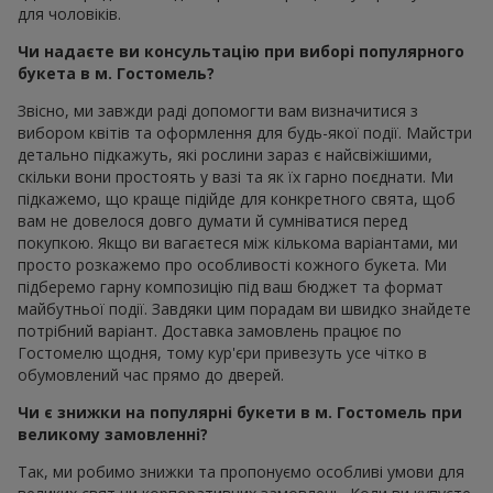
для чоловіків.
Чи надаєте ви консультацію при виборі популярного
букета в м. Гостомель?
Звісно, ми завжди раді допомогти вам визначитися з
вибором квітів та оформлення для будь-якої події. Майстри
детально підкажуть, які рослини зараз є найсвіжішими,
скільки вони простоять у вазі та як їх гарно поєднати. Ми
підкажемо, що краще підійде для конкретного свята, щоб
вам не довелося довго думати й сумніватися перед
покупкою. Якщо ви вагаєтеся між кількома варіантами, ми
просто розкажемо про особливості кожного букета. Ми
підберемо гарну композицію під ваш бюджет та формат
майбутньої події. Завдяки цим порадам ви швидко знайдете
потрібний варіант. Доставка замовлень працює по
Гостомелю щодня, тому кур'єри привезуть усе чітко в
обумовлений час прямо до дверей.
Чи є знижки на популярні букети в м. Гостомель при
великому замовленні?
Так, ми робимо знижки та пропонуємо особливі умови для