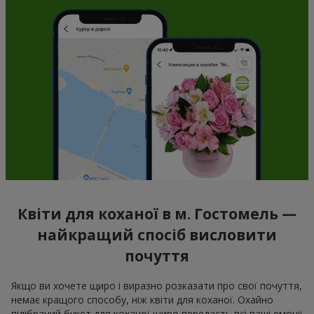
Квіти для коханої в м. Гостомель —
найкращий спосіб висловити
почуття
Якщо ви хочете щиро і виразно розказати про свої почуття,
немає кращого способу, ніж квіти для коханої. Охайно
підібраний букет для коханої щиро передасть всі ваші емоції