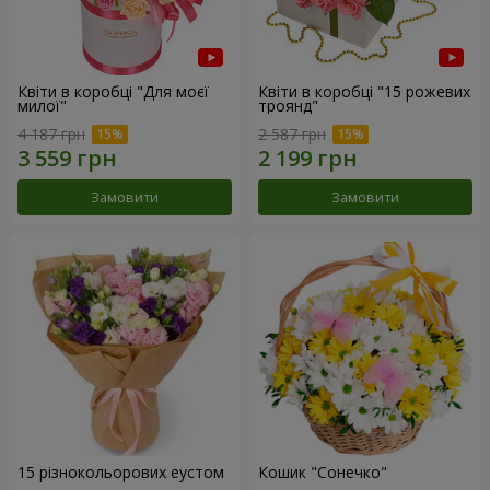
Квіти в коробці "Для моєї
Квіти в коробці "15 рожевих
милої"
троянд"
4 187 грн
2 587 грн
Замовити
Замовити
15 різнокольорових еустом
Кошик "Сонечко"