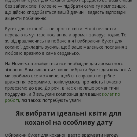
без зайвих слів. Головне — підібрати саме ту композицію,
що дійсно сподобається вашій дівчині і задасть відповідні
акценти побаченню.
Букет для коханої — не просто квіти. Ніжні пелюстки
передають чуттєве послання, а аромат зачарує подих. То
ж, відправляючись на побачення і вибираючи букет для
коханої, докладіть зусиль, щоб ваше маленьке послання з
любов’ю вразило в саме серденько.
На Flowers.ua знайдеться все необхідне для ароматного
зізнання. Вам лишається лише вибрати букет для коханої. А
ми зробимо все можливе, щоб він справив потрібне
враження: оформимо, попіклуємось про якість і вчасно
привеземо до вас. До речі, в нас є не лише романтичні
подарунки, а й вишукані композиції для ваших
колег по
роботі
, які також потребують уваги.
Як вибрати ідеальні квіти для
коханої на особливу дату
Обираючи букет для коханої, варто врахувати нагоду,