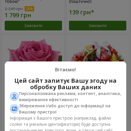
тобою"
(поштучно)
2 249 грн
Замовити
Замовити
Вітаємо!
Цей сайт запитує Вашу згоду на
обробку Ваших даних
Персоналізована реклама, контент, аналітика,
Рожева троянда (поштучно)
Кошик альстромерій
вимірювання ефективності
"Акварель"
Збереження і/або доступ до інформації на
3 175 грн
Вашому пристрої
Інформація з Вашого пристрою (наприклад, файли
cookie та унікальні ідентифікатори) буде доступна
Замовити
Замовити
постачальникам. Крім того, вони, а також цей сайт