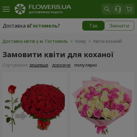
Доставка в
Гостомель
?
Так
Змінити
Доставка в
Гостомель
|
безкоштовно
Доставка квітів у м. Гостомель
> Кому > Квіти коханій
Замовити квіти для коханої
Сортування:
дешевше
дорожче
популярні