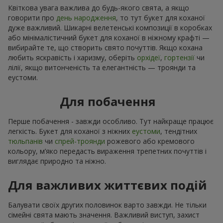
Квіткова увага важлива до будь-якого свята, а якщо
говорити про
день народження
, то тут букет для коханої
дуже важливий. Шикарні велетенські композиції в коробках
або мінімалістичний букет для коханої в ніжному крафті —
вибирайте те, що створить свято почуттів. Якщо кохана
любить яскравість і харизму, оберіть
орхідеї
,
гортензії
чи
лілії, якщо витонченість та елегантність — троянди та
еустоми.
Для побачення
Перше побачення - завжди особливо. Тут найкраще працює
легкість. Букет для коханої з ніжних
еустоми
, тендітних
тюльпанів
чи
спрей-троянди
рожевого або кремового
кольору, м’яко передасть вираження трепетних почуттів і
виглядає природно та ніжно.
Для важливих життєвих подій
Балувати своїх других половинок варто завжди. Не тільки
сімейні свята мають значення. Важливий виступ, захист