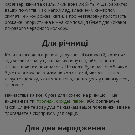
характер жінки та стиль, який вона любить. А ще, характер
ваших почуттів. Так, наприклад, класичним символом
симпатії є ніжні рожеві квіти, а про невгамовну пристрасть
розкаже флористична ніжна композиція букет для коханої
яскравого червоного кольору.
Для річниці
Коли ви вже довго разом, даруючи квіти коханій, хочеться
підкреслити значущість ваших почуттів, або, навпаки,
нагадати як все починалось. Це може бути ваш особливих
букет для коханої з яким ви колись освідчились і тепер
даруєте щороку, як символ того, що полум’я у вашому серці
не згасає.
Найчастіше за все, букет для коханої на річницю — це
вишукані квіти:
троянди
,
орхідеї
,
півонії
або оригінальні
мікси. Слідуйте зову душі та смакам вашої половинки, і ви не
прогадаєте з сюрпризом для серця.
Для дня народження