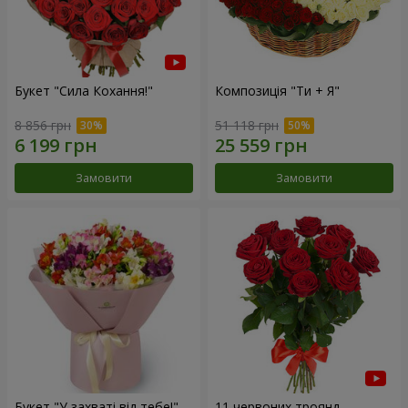
Букет "Сила Кохання!"
Композиція "Ти + Я"
8 856 грн
51 118 грн
Замовити
Замовити
Букет "У захваті від тебе!"
11 червоних троянд