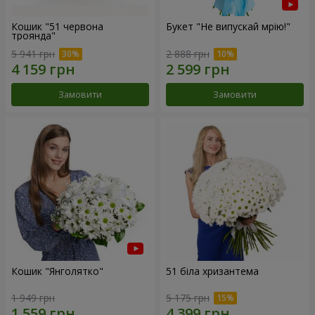
Кошик "51 червона
Букет "Не випускай мрію!"
троянда"
5 941 грн
2 888 грн
Замовити
Замовити
Кошик "Янголятко"
51 біла хризантема
1 949 грн
5 175 грн