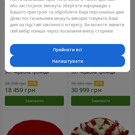
або застосунок зможуть зберігати інформацію з
Вашого пристрою та обробляти Ваші персональні дані.
Деякі постачальники можуть використовувати Ваші
дані на підставі законного інтересу. Ви можете змінити
свій вибір пізніше через посилання внизу сторінки.
Прийняти всі
Налаштувати
301 червона троянда
501 червона троянда
28 398 грн
56 362 грн
Замовити
Замовити