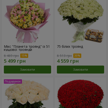
Мікс "Планета троянд" із 51
75 білих троянд
кущової троянди
6 469 грн
6 513 грн
Замовити
Замовити