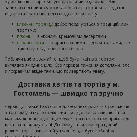
Букет квітів з тортом - універсальний подарунок. Але,
залежно від приводу можна обрати різні квіти, які здатні
підсилити враження від солодкого презенту:
класичні троянди
добре поєднуються з традиційними
тортами;
півонії
— з ніжними кремовими десертами;
сезонні квіти
— з оригінальними ягідним тортами, що
так пасують до певного сезона.
Роблячи вибір зважайте, щоб букет квітів з тортом
виглядав як єдине ціле, без перевантаження деталями, але
з яскравими акцентами, що привертають увагу.
Доставка квітів та тортів у м.
Гостомель — швидко та зручно
Сервіс доставки Flowers.ua дозволяє отримати букет квітів
з тортом у чітко погоджений час. Доставка здійснюється
максимально швидко, щоб букет квітів з тортом приїхав до
вас в ідеальному стані. Дотримується температурний
режим, торт захищений упаковкою, а букет зберігає
свіжість і форму.