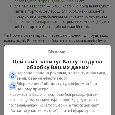
десерт у парі з
трояндами
чи
півоніями
;
для сімейних свят
— більш класичне поєднання букет
квітів з тортом, де ласощі для особливих моментів
поєднуються з улюбленими квітковими композиціям;
для
колег
або
партнерів
— стримані композиції букет
квітів з тортом без надмірної емоційності.
На
Flowers.ua
знайдуться перевірені рішення для будь-яких
ваших подій. Ви можете вибрати готову композицію букет
квітів з тортом з відповідного розділу каталогу або
замовити окремо солодкий дарунок і вподобані квіти.
Вітаємо!
Більше варіантів серед
акційних пропозицій
та хітів.
Цей сайт запитує Вашу згоду на
обробку Ваших даних
Торти з живими квітами —
Персоналізована реклама, контент, аналітика,
краса та смак в одному
вимірювання ефективності
подарунку
Збереження і/або доступ до інформації на
Вашому пристрої
Інформація з Вашого пристрою (наприклад, файли
Торти з живими квітами – це сучасне поєднання
cookie та унікальні ідентифікатори) буде доступна
флористики та гастрономічної естетики. Ексклюзивний
постачальникам. Крім того, вони, а також цей сайт
десерт в поєднанні з
вишуканим букетом
виглядає ефектно,
стильно й підкреслює особливість події, як
день
або застосунок зможуть зберігати інформацію з