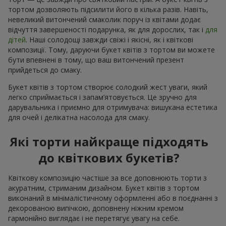
тортом дозволяють підсилити його в кілька разів. Навіть,
невеликий витончений смаколик поруч із квітами додає
відчуття завершеності подарунка, як для дорослих, так і
для
дітей
. Наші солодощі завжди свіжі і якісні, як і квіткові
композиції. Тому, даруючи букет квітів з тортом ви можете
бути впевнені в тому, що ваш витончений презент
прийдеться до смаку.
Букет квітів з тортом створює солодкий жест уваги, який
легко сприймається і запам’ятовується. Це зручно для
дарувальника і приємно для отримувача: вишукана естетика
для очей і делікатна насолода для смаку.
Які торти найкраще підходять
до квіткових букетів?
Квіткову композицію частіше за все доповнюють торти з
акуратним, стриманим дизайном. Букет квітів з тортом
виконаний в мінімалістичному оформленні або в поєднанні з
декорованою випічкою, доповнену ніжним кремом
гармонійно виглядає і не перетягує увагу на себе.