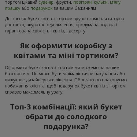
тортом цікавий
сувенір
, фрукти,
повітряні кульки
,
м’яку
іграшку
або
подарунок
за вашим бажанням
До того ж букет квітів з тортом зручно замовляти: одна
доставка, акуратне оформлення, продумана подача і
гарантована свіжість і квітів, і десерту.
Як оформити коробку з
квітами та міні тортиком?
Оформити букет квітів з тортом ми можемо за вашим
бажжанням. Це може бути мінімалістичне пакування або
вишукане дизайнерське рішення. Обов’язково враховуємо
побажання клієнта, щоб подарунок букет квітів з тортом
справив максимальну увагу.
Топ-3 комбінації: який букет
обрати до солодкого
подарунка?