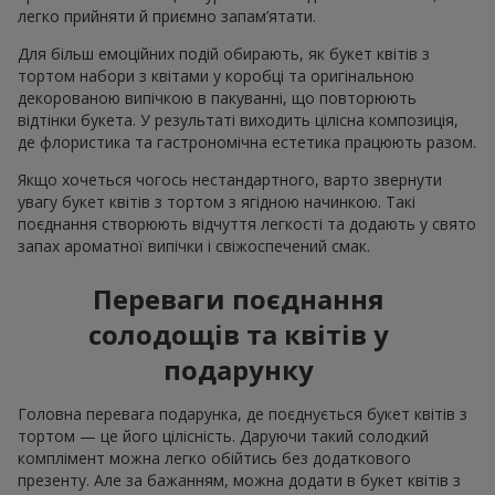
легко прийняти й приємно запам’ятати.
Для більш емоційних подій обирають, як букет квітів з
тортом набори з квітами у коробці та оригінальною
декорованою випічкою в пакуванні, що повторюють
відтінки букета. У результаті виходить цілісна композиція,
де флористика та гастрономічна естетика працюють разом.
Якщо хочеться чогось нестандартного, варто звернути
увагу букет квітів з тортом з ягідною начинкою. Такі
поєднання створюють відчуття легкості та додають у свято
запах ароматної випічки і свіжоспечений смак.
Переваги поєднання
солодощів та квітів у
подарунку
Головна перевага подарунка, де поєднується букет квітів з
тортом — це його цілісність. Даруючи такий солодкий
комплімент можна легко обійтись без додаткового
презенту. Але за бажанням, можна додати в букет квітів з