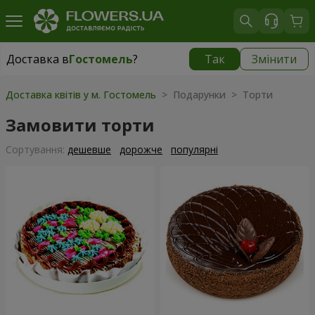
Доставка в
Гостомель
?
Так
Змінити
Доставка в
Гостомель
|
безкоштовно
Доставка квітів у м. Гостомель
> Подарунки > Торти
Замовити торти
Сортування:
дешевше
дорожче
популярні