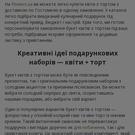
На
Flowers.ua
ви можете легко купити квіти з тортом з
доставкою по Гостомелю в одному замовленні. У каталозі
легко підібрати вишуканий кулінарний подарунок під
конкретний привід, бюджет і настрій. Крім того, ми готові
персоналізувати замовлення букет квітів з тортом під ваші
потреби, підібравши яскраве оформлення та додавши
листівку з привітанням.
Креативні ідеї подарункових
наборів — квіти + торт
Букет квітів з тортом може бути як повсякденним
презентом, так і оригінальним подарунковим набором з
солодким акцентом та приємним післясмаком. Ви можете
вибрати солодкий сюрприз до свята, скориставшись
нашими порадами, або вибрати свій варіант.
Один із популярних варіантів букет квітів з тортом —
флористика у спокійній колірній гамі та міні-торт із ніжним
кремом. Такий витончений смаколик не перевантажує
подарунок і виглядає доречно як
для побачення
, так і для
привітання колеги. Це акуратний солодкий комплімент, який