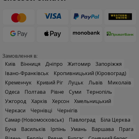
Замовлення в:
Київ
Вінниця
Дніпро
Житомир
Запоріжжя
Івано-Франківськ
Кропивницький (Кіровоград)
Кременчук
Кривий Ріг
Луцьк
Львів
Миколаїв
Одеса
Полтава
Рівне
Суми
Тернопіль
Ужгород
Харків
Херсон
Хмельницький
Черкаси
Чернівці
Чернігів
Самар (Новомосковськ)
Павлоград
Біла Церква
Буча
Васильків
Ірпінь
Умань
Варшава
Прага
Відень
Берлін
Ревне
Бургас
Сонячний берег