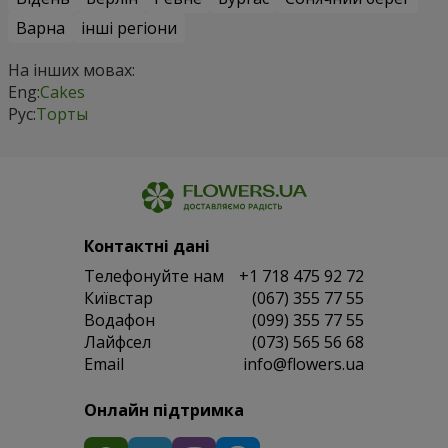
Варна
інші регіони
На інших мовах:
Eng:
Cakes
Рус:
Торты
Контактні дані
Телефонуйте нам
+1 718 475 92 72
Київстар
(067) 355 77 55
Водафон
(099) 355 77 55
Лайфсел
(073) 565 56 68
Email
info@flowers.ua
Онлайн підтримка