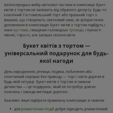
Безпосередньо вибір квіткової частини в композиції букет
квітів з тортом не залежить від обраного десерту. Будь-то
класичний Гостомельський торт або празький торт з
вишнею, що створюють святковий смак, як флористичне
доповнення в композицію букет квітів з тортом підійдуть і
ніжні
еустоми
, і вишукані голландські
троянди
, і пухнасті
півонії, і прості, але запашні сезонні квіти.
Букет квітів з тортом —
універсальний подарунок для будь-
якої нагоди
День народження, річниця, подяка, побачення або
спонтанний сюрприз без приводу — торт і квіти доречні в
будь-якій ситуації. Букет квітів з тортом зі смаком
дитинства — це подарунок, який не потребує довгих
пояснень і завжди виглядає доречно.
Важливо лише підібрати правильну композицію зі смаком:
для
романтичних подій
добре підходить романтичний