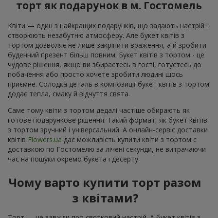
торт як подарунок в м. Гостомель
Квіти — один з найкращих подарунків, що задають настрій і
створюють незабутню атмосферу. Але букет квітів з
тортом дозволяє не лише закріпити враження, а й зробити
буденний презент більш повним. Букет квітів з тортом - це
чудове рішення, якщо ви збираєтесь в гості, готуєтесь до
побачення або просто хочете зробити людині щось
приємне. Солодка деталь в композиції букет квітів з тортом
додає тепла, смаку й відчуття свята.
Саме тому квіти з тортом дедалі частіше обирають як
готове подарункове рішення. Такий формат, як букет квітів
з тортом зручний і універсальний. А онлайн-сервіс доставки
квітів
Flowers.ua
дає можливість купити квіти з тортом с
доставкою по Гостомелю за лічені секунди, не витрачаючи
час на пошуки окремо букета і десерту.
Чому варто купити торт разом
з квітами?
Торт — це завжди про святковий настрій. А букет квітів з