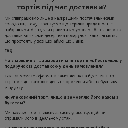
тортів під час доставки?
Ми співпрацюємо лише з найкращими постачальниками
солодощів, тому гарантуємо що терміни придатності є
найкращими. А завдяки правильним умовам зберіганням та
доставки ви якісний десертний подарунок і запашні квіти,
що простоять у вазі щонайменше 5 днів.
FAQ
Чи є можливість замовити міні торт в м. Гостомель у
подарунок із доставкою у день замовлення?
Так. Ви можете оформити замовлення на букет квітів з
тортом з доставкою в день оформлення або на будь-яку
іншу дату.
Як упакований торт, якщо я замовляю його разом з
букетом?
Ми пакуємо торт в якісну захисну упаковку, щоб ви
отримали його в ідеальному стані.
Чи можна купити торт із доставкою вночі або у