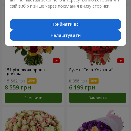
свій вибір пізніше через посилання внизу сторінки.
Прийняти всі
Налаштувати
151 різнокольорова
Букет "Сила Кохання!"
троянда
15 562 грн
8 856 грн
Замовити
Замовити