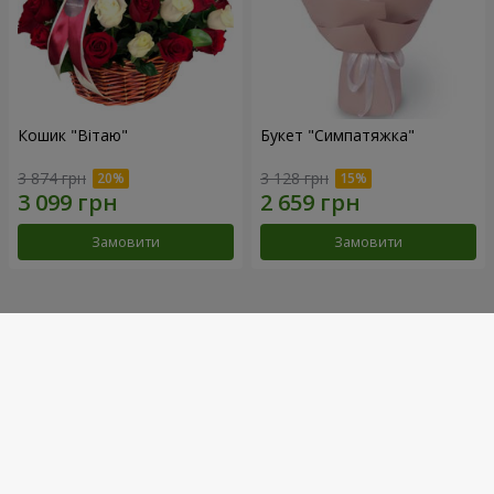
Кошик "Вітаю"
Букет "Симпатяжка"
3 874 грн
3 128 грн
Замовити
Замовити
Наші досягнення
Доставка квітів року в Україні
«Вибір країни»
2026 рік