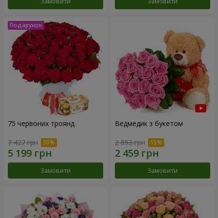
Замовити
Замовити
75 червоних троянд
Ведмедик з букетом
7 427 грн
2 893 грн
Замовити
Замовити