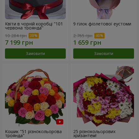
Квіти в чорній коробці "101
9 гілок фіолетової еустоми
червона троянда"
10 284 грн
2 765 грн
Замовити
Замовити
Кошик "51 різнокольорова
25 різнокольорових
троянда"
хризантем!