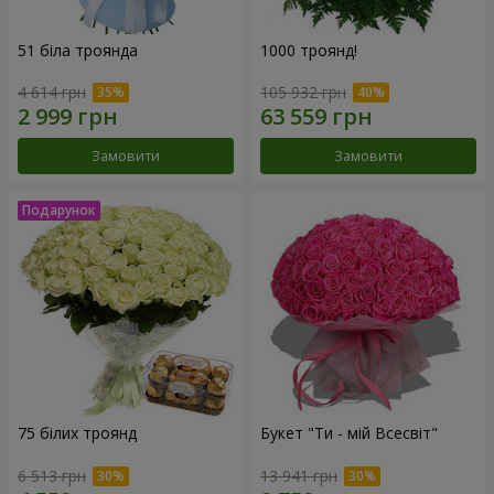
51 біла троянда
1000 троянд!
4 614 грн
105 932 грн
Замовити
Замовити
75 білих троянд
Букет "Ти - мій Всесвіт"
6 513 грн
13 941 грн