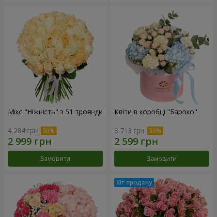
Мікс "Ніжність" з 51 троянди
Квіти в коробці "Бароко"
4 284 грн
3 713 грн
Замовити
Замовити