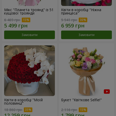
Мікс "Планета троянд" із 51
Квіти в коробці "Ніжна
кущової троянди
принцеса"
6 469 грн
9 941 грн
Замовити
Замовити
Квіти в коробці "Моїй
Букет "Квіткове Selfie!"
половинці"
18 860 грн
2 116 грн