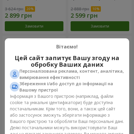
3 624 грн
2 888 грн
Замовити
Замовити
Вітаємо!
Цей сайт запитує Вашу згоду на
обробку Ваших даних
Персоналізована реклама, контент, аналітика,
вимірювання ефективності
Збереження і/або доступ до інформації на
Вашому пристрої
Інформація з Вашого пристрою (наприклад, файли
Букет "Казка мого життя"
51 біла хризантема
cookie та унікальні ідентифікатори) буде доступна
постачальникам. Крім того, вони, а також цей сайт
2 399 грн
5 175 грн
або застосунок зможуть зберігати інформацію з
Вашого пристрою та обробляти Ваші персональні дані.
Деякі постачальники можуть використовувати Ваші
Замовити
Замовити
дані на підставі законного інтересу. Ви можете змінити