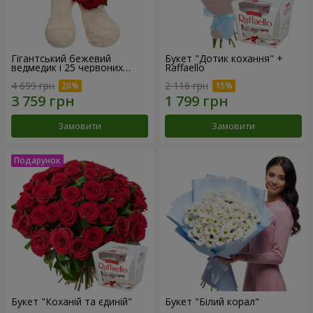
Гігантський бежевий
Букет "Дотик кохання" +
ведмедик і 25 червоних
Raffaello
троянд
4 699 грн
2 116 грн
Замовити
Замовити
Букет "Коханій та єдиній"
Букет "Білий корал"