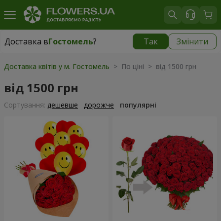
Доставка в
Гостомель
?
Так
Змінити
Доставка в
Гостомель
|
безкоштовно
Доставка квітів у м. Гостомель
> По ціні > від 1500 грн
від 1500 грн
Сортування:
дешевше
дорожче
популярні