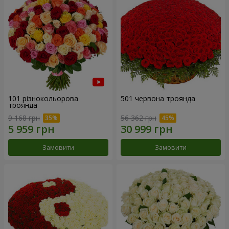
101 різнокольорова
501 червона троянда
троянда
9 168 грн
56 362 грн
Замовити
Замовити