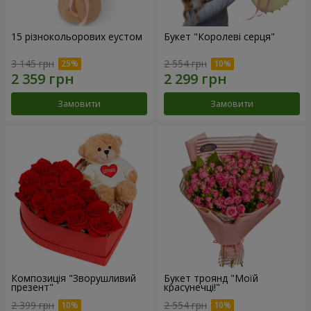
15 різнокольорових еустом
Букет "Королеві серця"
3 145 грн
2 554 грн
Замовити
Замовити
Композиція "Зворушливий
Букет троянд "Моїй
презент"
красунечці!"
2 399 грн
2 554 грн