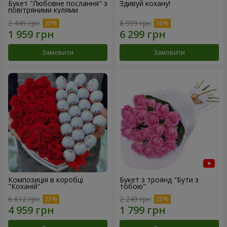
Букет "Любовне послання" з
Здивуй кохану!
повітряними кулями
2 449 грн
8 999 грн
Замовити
Замовити
Композиція в коробці
Букет з троянд "Бути з
"Коханій"
тобою"
6 612 грн
2 249 грн