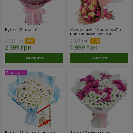
Букет "Дежавю"
Композиція "Для мами" з
повітряними кулями
2 822 грн
2 221 грн
Замовити
Замовити
Букет "Мамі в подарунок"
Букет "Струни серця"