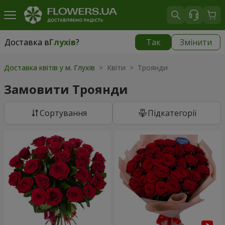
Доставка в
Глухів
?
Так
Змінити
Доставка в
Глухів
|
3435 грн
Доставка квітів у м. Глухів
> Квіти > Троянди
Замовити Троянди
Сортування
Підкатегорії