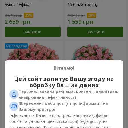
Букет "Ефіра"
15 білих троянд
3 545 грн
1 949 грн
Замовити
Замовити
Вітаємо!
Цей сайт запитує Вашу згоду на
обробку Ваших даних
Персоналізована реклама, контент, аналітика,
вимірювання ефективності
Збереження і/або доступ до інформації на
Квіти в коробці "Рожевий
Композиція "Балада про
оазис"
маму"
Вашому пристрої
2 624 грн
2 074 грн
Інформація з Вашого пристрою (наприклад, файли
cookie та унікальні ідентифікатори) буде доступна
постачальникам. Крім того, вони, а також цей сайт