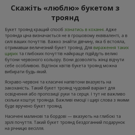
Скажіть «люблю» букетом з
троянд
Букет троянд кращий спосіб
зізнатись в коханні
. Адже
троянда ціна визначається не в грошовому еквіваленті, а в
силі ваших почуттів. Важко знайти дівчину, яка б встояла,
отримавши величезний букет троянд. Для
вираження таких
щирих
та глибоких почуттів найкраще підійдуть великі
бутони червоного кольору. Вони дозволять жінці відчути
себе особливою. Відтінок квітів букета троянд можна
вибирати будь-який.
Яскраво-червоні та класичні напівтони вказують на
закоханість. Такий букет троянд чудовий варіант для
освідчення або пропозиції руки та серця. І тут не важливо
скільки коштує троянда. Важливі емоції і щирі слова з якими
буде вручено букет троянд.
Насичені малинові та бордові — вказують на глибокі та
зрілі почуття. Такий букет троянд бездоганний подарунок
на річницю весілля.