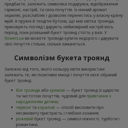
придбаєте, залежить символіка подарунка, відображення
гармонії, настрій, та сила почуттів. Їх ніжний аромат
окриляє, розслабляє і дозволяє перенестись у власну країну
мрій. А пружні й тендітні бутони, що має квітка троянда,
приковують погляд і дарують неймовірний настрій весь
період, поки розкішний букет троянд стоїть у вазі. У
flowers.ua
ви можете троянди купити недорого і дарувати
свої почуття стільки, скільки заманеться.
Символізм букета троянд
Залежно від того, якого кольору квіти використані
залежить те, які позитивні емоції і почуття несе обраний
букет троянд:
білі троянди
або
кремові
— букет троянд із щирістю
та чистотою почуттів, чудовий для
привітання з
народженням дитини
;
червоні
та
коралові
— спосіб висловити про
несамовиту пристрасть і глибоке кохання;
рожевий
букет троянд — символ ніжності, турботи і
романтики;