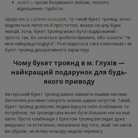
жовті
— прояв безумовної любові, теплого
відношення і турботи.
Щодо
міксу з різних кольорів
, то такий букет троянд, хоча і
виділяється легкістю й простотою, вказує на цілу бурю
емоцій. Хоча, букет троянд може бути подарований і
просто так, бо хочеться зробити приємне, або сказати “ти
моя найкраща подруга". Розглядається така композиція і як
букет троянд декоративного характеру
Чому букет троянд в м. Глухів —
найкращий подарунок для будь-
якого приводу
Авторський букет троянд важко замінити іншими квітами.
Витончені рослини говорять мовою щирих почуттів. Такий
букет троянд дозволяє людині відчути себе особливою та
потрібною. На троянди ціна може бути більшою ніж на інші
квіти. Проте комбінація з букетом троянд виглядає дуже
вишукано та естетично, незалежно від того, який тип квітів
ви обрали, чи якому кольору надали перевагу.