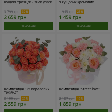
Кущові троянди - знак уваги
9 кущових кремових
3 799 грн
1 945 грн
Замовити
Замовити
Композиція "25 коралових
Композиція "Street love"
троянд"
3 199 грн
2 187 грн